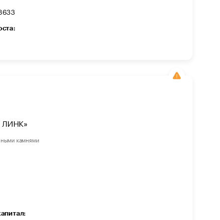
3633
оста:
 ЛИНК»
нными камнями
капитал: