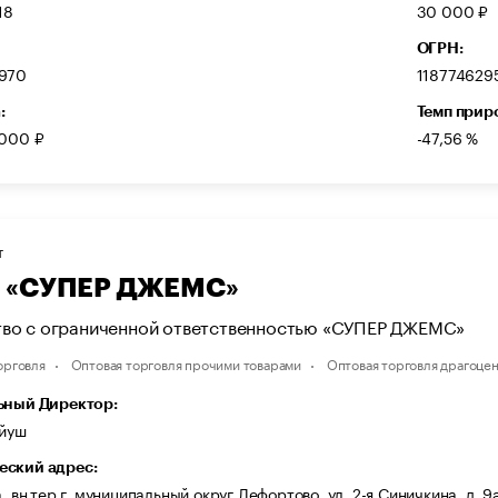
18
30 000 ₽
ОГРН:
970
118774629
:
Темп прир
 000 ₽
-47,56 %
Т
 «СУПЕР ДЖЕМС»
во с ограниченной ответственностью «СУПЕР ДЖЕМС»
орговля
Оптовая торговля прочими товарами
Оптовая торговля драгоце
ьный Директор:
ийуш
ский адрес:
, вн.тер.г. муниципальный округ Лефортово, ул. 2-я Синичкина, д. 9а,