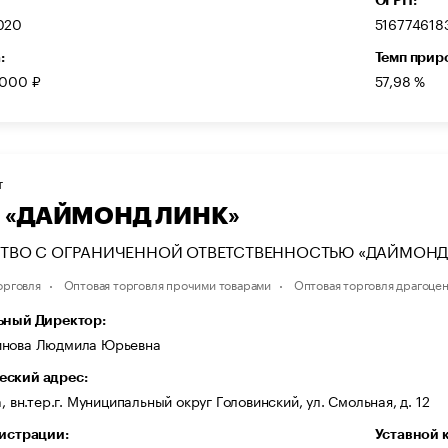
020
516774618
:
Темп прир
 000 ₽
57,98 %
Т
 «ДАЙМОНД ЛИНК»
ТВО С ОГРАНИЧЕННОЙ ОТВЕТСТВЕННОСТЬЮ «ДАЙМОНД
орговля
Оптовая торговля прочими товарами
Оптовая торговля драгоце
ьный Директор:
нова Людмила Юрьевна
ский адрес:
а, вн.тер.г. Муниципальный округ Головинский, ул. Смольная, д. 12
гистрации:
Уставной 