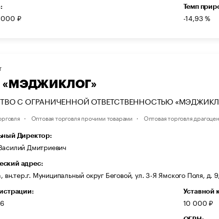
:
Темп прир
 000 ₽
-14,93 %
Т
 «МЭДЖИКЛОГ»
ТВО С ОГРАНИЧЕННОЙ ОТВЕТСТВЕННОСТЬЮ «МЭДЖИКЛ
орговля
Оптовая торговля прочими товарами
Оптовая торговля драгоце
ьный Директор:
Василий Дмитриевич
ский адрес:
, вн.тер.г. Муниципальный округ Беговой, ул. 3-Я Ямского Поля, д. 9, 
гистрации:
Уставной 
16
10 000 ₽
ОГРН: