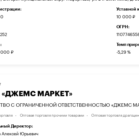
гистрации:
Уставной 
10
10 000 ₽
ОГРН:
252
110774655
:
Темп прир
 000 ₽
-5,29 %
Т
 «ДЖЕМС МАРКЕТ»
ТВО С ОГРАНИЧЕННОЙ ОТВЕТСТВЕННОСТЬЮ «ДЖЕМС МА
орговля
Оптовая торговля прочими товарами
Оптовая торговля драгоце
ьный Директор:
 Алексей Юрьевич