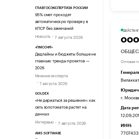
ГЛАВГОСЭКСПЕРТИЗА РОССИИ
95% смет проходят
автоматическую проверку в
КПСР без замечаний
ДЕЙСТВУЕ
Новость
7 августа 2026
ООО
«ПМСОФТ»
ОБЩЕС
Дедлайны и бюджеты больше не
главные: тренды проектов —
Оптовая т
2026
Генерал
Мнение эксперта
Вилакка
7 августа 2026
Юридиче
GOLDEX
г. Москв
«Не держаться за решения»: как
сеть золотоматов растет на
Дата ре
данных
12.09.20
Интервью
7 августа 2026
ИНН:
7707433
AMS SOFTWARE