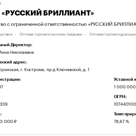
Т
 «РУССКИЙ БРИЛЛИАНТ»
во с ограниченной ответственностью «РУССКИЙ БРИЛЛИ
орговля
Оптовая торговля прочими товарами
Оптовая торговля драгоце
ьный Директор:
 Анна Николаевна
ский адрес:
тромская, г. Кострома, пр-д Ключевской, д. 1
гистрации:
Уставной 
07
1 000 000
ОГРН:
339
10744010
:
Темп прир
53 000 ₽
78,67 %