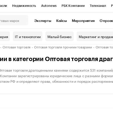
асли
Недвижимость
Autonews
РБК Компании
Телеканал
Р
К Курсы
РБК Life
Тренды
Визионеры
Национальные проекты
Эксперты
Кейсы
Мероприятия
О прое
онный клуб
Исследования
Кредитные рейтинги
Франшизы
Г
терия
IT и технологии
Малый бизнес
Маркетинг и прода
Проверка контрагентов
Политика
Экономика
Бизнес
Оптовая торговля
Оптовая торговля прочими товарами
Оптовая т
ы
ии в категории Оптовая торговля др
Оптовая торговля драгоценными камнями содержится 531 компаний,
 Компании зарегистрированы юридические лица с разными формам
ством РФ и определяют права, обязанности и порядок распоряжен