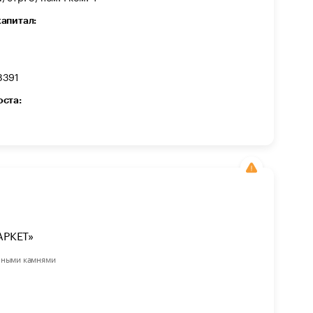
капитал:
8391
оста:
РКЕТ»
нными камнями