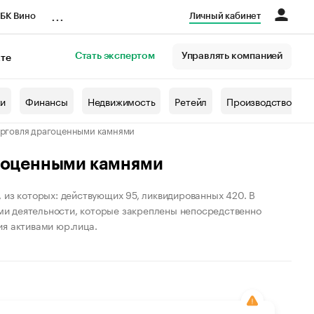
...
БК Вино
Личный кабинет
Стать экспертом
Управлять компанией
кте
азета
жи
Финансы
Недвижимость
Ретейл
Производство
орговля драгоценными камнями
агоценными камнями
 из которых: действующих 95, ликвидированных 420. В
и деятельности, которые закреплены непосредственно
ия активами юр.лица.