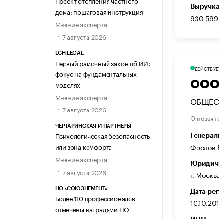
Проект отопления частного
Выручка
дома: пошаговая инструкция
930 599
Мнение эксперта
7 августа 2026
LCH.LEGAL
Первый рамочный закон об ИИ:
ДЕЙСТВУЕ
фокус на фундаментальных
ООО
моделях
Мнение эксперта
ОБЩЕС
7 августа 2026
Оптовая т
ЧЕРТАРИНСКАЯ И ПАРТНЕРЫ
Психологическая безопасность
Генерал
Фролов 
или зона комфорта
Мнение эксперта
Юридиче
7 августа 2026
г. Москва
НО «СОЮЗЦЕМЕНТ»
Дата ре
Более 110 профессионалов
10.10.20
отмечены наградами НО
ИНН: