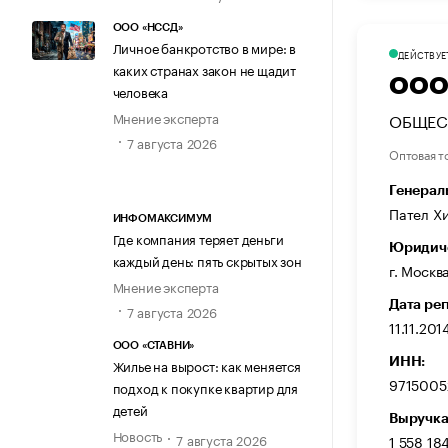
ООО «НССД»
Личное банкротство в мире: в
ДЕЙСТВУЕ
каких странах закон не щадит
ООО
человека
Мнение эксперта
ОБЩЕС
7 августа 2026
Оптовая т
Генерал
Пател Х
ИНФОМАКСИМУМ
Где компания теряет деньги
Юридиче
каждый день: пять скрытых зон
г. Москв
Мнение эксперта
Дата ре
7 августа 2026
11.11.201
ООО «СТАВНИ»
ИНН:
Жилье на вырост: как меняется
9715005
подход к покупке квартир для
детей
Выручка
Новость
7 августа 2026
1 558 18