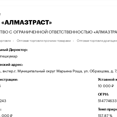
Т
 «АЛМАЗТРАСТ»
ТВО С ОГРАНИЧЕННОЙ ОТВЕТСТВЕННОСТЬЮ «АЛМАЗТРА
орговля
Оптовая торговля прочими товарами
Оптовая торговля драгоце
ьный Директор:
итешкумар
ский адрес:
а, вн.тер.г. Муниципальный округ Марьина Роща, ул. Образцова, д. 7,
гистрации:
Уставной 
4
10 000 ₽
ОГРН:
243
514774633
:
Темп прир
4 000 ₽
157,87 %