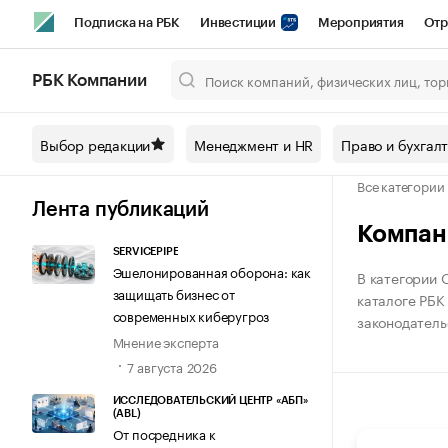
Подписка на РБК
Инвестиции
Мероприятия
Отр
Спорт
Школа управления РБК
РБК Образование
РБ
РБК Компании
Город
Стиль
Крипто
РБК Бизнес-среда
Дискусси
Выбор редакции
Менеджмент и HR
Право и бухгал
Спецпроекты СПб
Конференции СПб
Спецпроекты
Все категории
Технологии и медиа
Финансы
Рынок наличной валют
Лента публикаций
Компан
SERVICEPIPE
Эшелонированная оборона: как
В категории 
защищать бизнес от
каталоге РБК
современных киберугроз
законодатель
Мнение эксперта
7 августа 2026
ИССЛЕДОВАТЕЛЬСКИЙ ЦЕНТР «АБП»
(ABL)
От посредника к