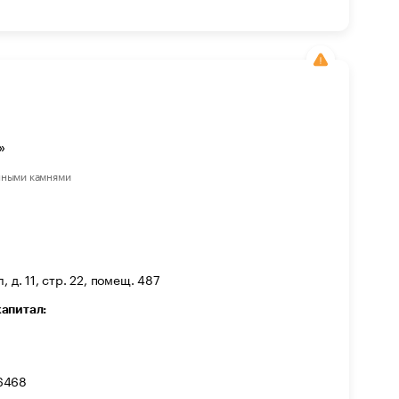
»
нными камнями
 д. 11, стр. 22, помещ. 487
капитал:
6468