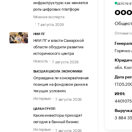
инфраструктуре: как меняется
ДЕЙСТВУЕ
роль цифровых платформ
ООО
Мнение эксперта
Общест
7 августа 2026
Оптовая т
НИИ ПГ
НИИ ПГ и власти Самарской
Генерал
области обсудили развитие
Горячко
исторического центра
Новость
Юридиче
7 августа 2026
обл. Кос
ВЫСШАЯ ШКОЛА ЭКОНОМИКИ
Оправдана ли консервативная
Дата ре
17.05.20
позиция на фондовом рынке в
текущих условиях
ИНН:
Интервью
7 августа 2026
4401075
ЦАРАН ГРУПП
Выручка
Какие инвесторы приходят
3 884 3
сегодня в банный бизнес
Интервью
7 августа 2026