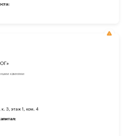
оста:
ОГ»
нными камнями
к. 3, этаж 1, ком. 4
капитал: