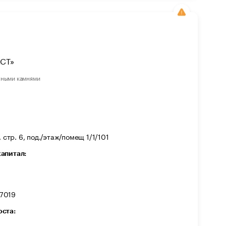
СТ»
нными камнями
 стр. 6, под./этаж/помещ 1/1/101
капитал:
7019
оста: