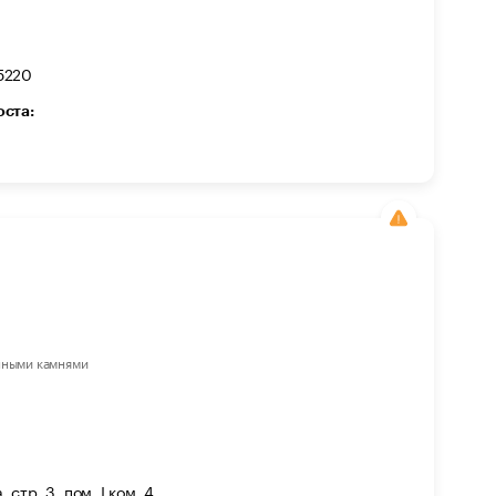
5220
оста:
нными камнями
 стр. 3, пом. I ком. 4