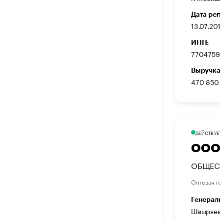
Дата ре
13.07.20
ИНН:
7704759
Выручка
470 850
ДЕЙСТВУЕ
ООО
ОБЩЕС
Оптовая т
Генерал
Швыряев