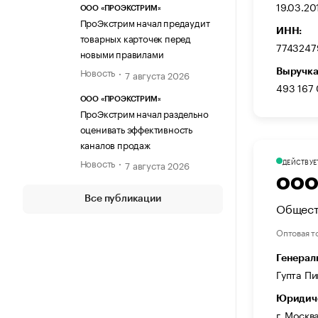
19.03.20
ООО «ПРОЭКСТРИМ»
ПроЭкстрим начал предаудит
ИНН:
товарных карточек перед
7743247
новыми правилами
Новость
Выручка
7 августа 2026
493 167
ООО «ПРОЭКСТРИМ»
ПроЭкстрим начал раздельно
оценивать эффективность
каналов продаж
Новость
ДЕЙСТВУЕ
7 августа 2026
ООО
Все публикации
Общест
Оптовая т
Генерал
Гупта П
Юридиче
г. Москва