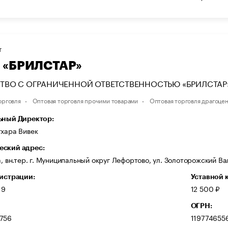
Т
 «БРИЛСТАР»
ТВО С ОГРАНИЧЕННОЙ ОТВЕТСТВЕННОСТЬЮ «БРИЛСТАР
орговля
Оптовая торговля прочими товарами
Оптовая торговля драгоце
ьный Директор:
тхара Вивек
ский адрес:
а, вн.тер. г. Муниципальный округ Лефортово, ул. Золоторожский Вал,
гистрации:
Уставной 
19
12 500 ₽
ОГРН:
756
119774655