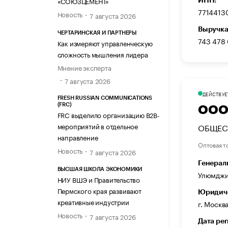
«СОЮЗЦЕМЕНТ»
7714413
Новость
7 августа 2026
Выручка
ЧЕРТАРИНСКАЯ И ПАРТНЕРЫ
743 478
Как измеряют управленческую
сложность мышления лидера
Мнение эксперта
7 августа 2026
ДЕЙСТВУЕ
FRESH RUSSIAN COMMUNICATIONS
(FRC)
ООО
FRC выделило организацию B2B-
мероприятий в отдельное
ОБЩЕС
направление
Оптовая т
Новость
7 августа 2026
Генерал
ВЫСШАЯ ШКОЛА ЭКОНОМИКИ
Улюмджи
НИУ ВШЭ и Правительство
Пермского края развивают
Юридиче
креативные индустрии
г. Москв
Новость
7 августа 2026
Дата ре