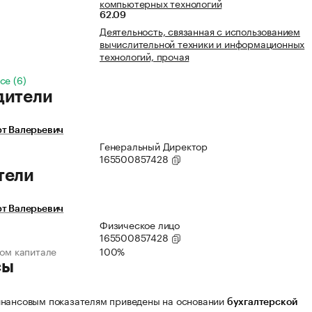
компьютерных технологий
62.09
Деятельность, связанная с использованием
вычислительной техники и информационных
технологий, прочая
се (6)
дители
рт Валерьевич
Генеральный Директор
165500857428
тели
рт Валерьевич
Физическое лицо
165500857428
ном капитале
100%
сы
нансовым показателям приведены на основании
бухгалтерской