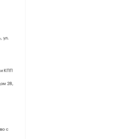
, ул.
 и КПП
дом 28,
во с