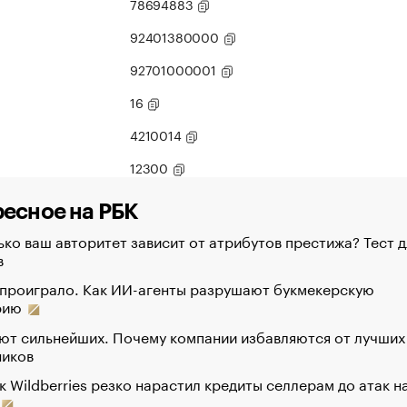
78694883
92401380000
92701000001
16
4210014
12300
есное на РБК
ко ваш авторитет зависит от атрибутов престижа? Тест д
в
 проиграло. Как ИИ-агенты разрушают букмекерскую
рию
ют сильнейших. Почему компании избавляются от лучших
ников
к Wildberries резко нарастил кредиты селлерам до атак н