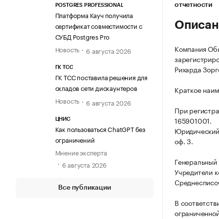
отчетности
POSTGRES PROFESSIONAL
Платформа Кауч получила
Описан
сертификат совместимости с
СУБД Postgres Pro
Компания Общ
Новость
6 августа 2026
зарегистриров
Рихарда Зорге
ГК ТСС
ГК ТСС поставила решения для
складов сети дискаунтеров
Краткое наим
Новость
6 августа 2026
При регистра
165901001.
ЦНИС
Как пользоваться ChatGPT без
Юридический а
ограничений
оф. 3.
Мнение эксперта
Генеральный 
6 августа 2026
Учредители к
Среднесписоч
Все публикации
В соответств
ограниченной