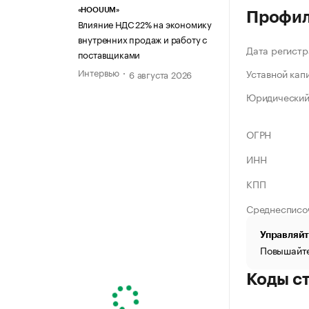
«HOOUUM»
Профи
Влияние НДС 22% на экономику
внутренних продаж и работу с
Дата регистр
поставщиками
Интервью
Уставной кап
6 августа 2026
Юридический
ОГРН
ИНН
КПП
Среднесписо
Управляйт
Повышайте
Коды с