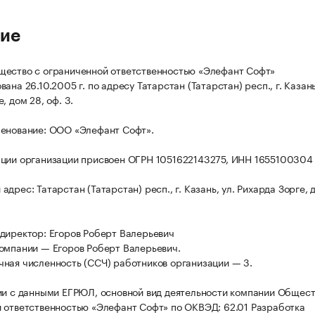
ие
ество с ограниченной ответственностью «Элефант Софт»
ана 26.10.2005 г. по адресу Татарстан (Татарстан) респ., г. Казань
, дом 28, оф. 3.
енование: ООО «Элефант Софт».
ции организации присвоен ОГРН 1051622143275, ИНН 1655100304
дрес: Татарстан (Татарстан) респ., г. Казань, ул. Рихарда Зорге, 
директор: Егоров Роберт Валерьевич
омпании — Егоров Роберт Валерьевич.
ная численность (ССЧ) работников организации — 3.
ии с данными ЕГРЮЛ, основной вид деятельности компании Общест
 ответственностью «Элефант Софт» по ОКВЭД: 62.01 Разработка