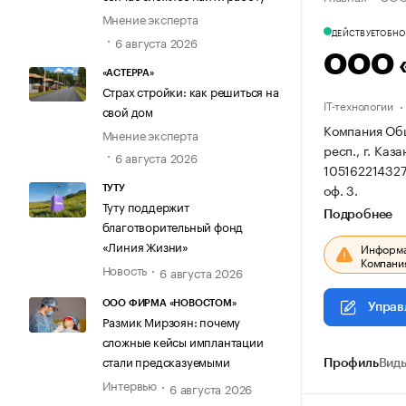
Мнение эксперта
ДЕЙСТВУЕТ
ОБНОВ
6 августа 2026
ООО 
«АСТЕРРА»
Страх стройки: как решиться на
IT-технологии
свой дом
Компания Общ
Мнение эксперта
респ., г. Каза
6 августа 2026
10516221432
оф. 3.
ТУТУ
Туту поддержит
Подробнее
благотворительный фонд
«Линия Жизни»
Информац
Компания
Новость
6 августа 2026
ООО ФИРМА «НОВОСТОМ»
Управ
Размик Мирзоян: почему
сложные кейсы имплантации
стали предсказуемыми
Профиль
Виды
Интервью
6 августа 2026