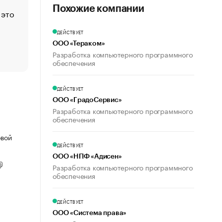
Похожие компании
 это
Стресс обеспеченных людей: почему рост доходов 
счастья
ДЕЙСТВУЕТ
Что обвинения против Павла Дурова значат для Tele
ООО «Тераком»
пользователей
Разработка компьютерного программного
обеспечения
ДЕЙСТВУЕТ
ООО «ГрадоСервис»
Разработка компьютерного программного
обеспечения
овой
ДЕЙСТВУЕТ
ООО «НПФ «Адисен»
Разработка компьютерного программного
обеспечения
ДЕЙСТВУЕТ
ООО «Система права»