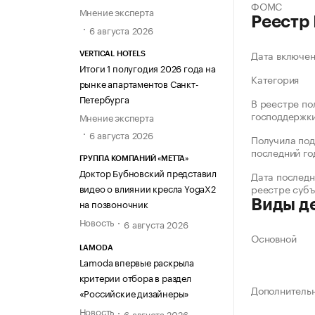
ФОМС
Мнение эксперта
Реестр
6 августа 2026
Дата включе
VERTICAL HOTELS
Итоги 1 полугодия 2026 года на
Категория
рынке апартаментов Санкт-
Петербурга
В реестре по
господдержк
Мнение эксперта
6 августа 2026
Получила под
последний го
ГРУППА КОМПАНИЙ «МЕТТА»
Доктор Бубновский представил
Дата последн
видео о влиянии кресла YogaX2
реестре суб
на позвоночник
Виды д
Новость
6 августа 2026
Основной
LAMODA
Lamoda впервые раскрыла
критерии отбора в раздел
Дополнитель
«Российские дизайнеры»
Новость
6 августа 2026