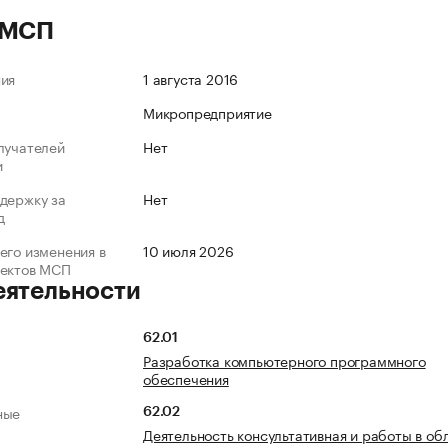
 МСП
ния
1 августа 2016
Микропредприятие
лучателей
Нет
и
держку за
Нет
д
его изменения в
10 июля 2026
ъектов МСП
еятельности
62.01
Разработка компьютерного программного
обеспечения
ные
62.02
Деятельность консультативная и работы в об