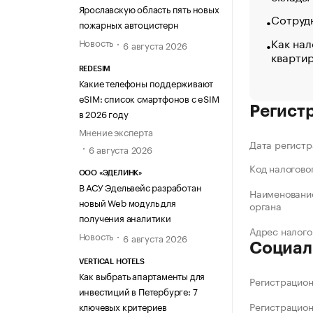
Ярославскую область пять новых
Сотрудн
пожарных автоцистерн
Как нал
Новость
6 августа 2026
кварти
REDESIM
Какие телефоны поддерживают
eSIM: список смартфонов с eSIM
Регист
в 2026 году
Мнение эксперта
Дата регистр
6 августа 2026
Код налогово
ООО «ЭДЕЛИНК»
В АСУ Эдельвейс разработан
Наименование
новый Web модуль для
органа
получения аналитики
Адрес налого
Новость
6 августа 2026
Социал
VERTICAL HOTELS
Как выбрать апартаменты для
Регистрацио
инвестиций в Петербурге: 7
Регистрацио
ключевых критериев