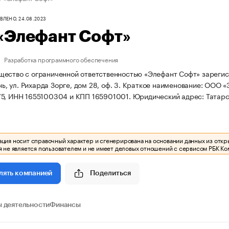
ЛЕНО, 24.08.2023
«Элефант Софт»
Разработка программного обеспечения
ество с ограниченной ответственностью «Элефант Софт» зарегистр
нь, ул. Рихарда Зорге, дом 28, оф. 3.
Краткое наименование: ООО «
75, ИНН 1655100304 и КПП 165901001.
Юридический адрес: Татарста
ия носит справочный характер и сгенерирована на основании данных из откр
 не является пользователем и не имеет деловых отношений с сервисом РБК Ко
Поделиться
лять компанией
 деятельности
Финансы