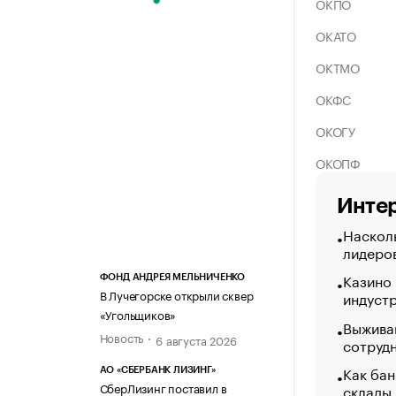
ОКПО
ОКАТО
ОКТМО
ОКФС
ОКОГУ
ОКОПФ
Интер
Насколь
лидеро
Казино
ФОНД АНДРЕЯ МЕЛЬНИЧЕНКО
В Лучегорске открыли сквер
индуст
«Угольщиков»
Выжива
Новость
6 августа 2026
сотруд
Как бан
АО «СБЕРБАНК ЛИЗИНГ»
СберЛизинг поставил в
склады