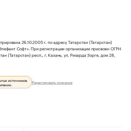
ирована 26.10.2005 г. по адресу Татарстан (Татарстан)
Элефант Софт».
При регистрации организации присвоен ОГРН
н (Татарстан) респ., г. Казань, ул. Рихарда Зорге, дом 28,
ытых источников.
Редактировать описание
мпании.