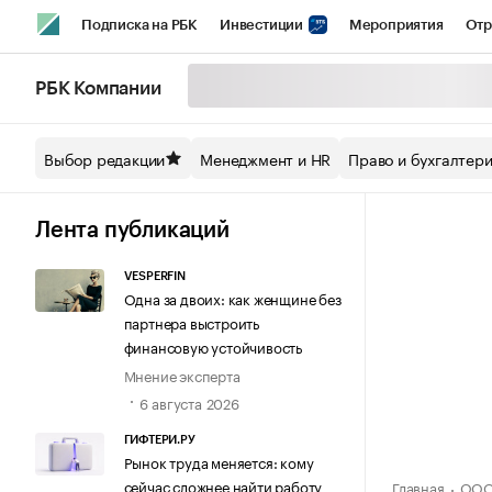
Подписка на РБК
Инвестиции
Мероприятия
Отр
Спорт
Школа управления РБК
РБК Образование
РБ
РБК Компании
Стиль
Крипто
РБК Бизнес-среда
Дискуссионный кл
Выбор редакции
Менеджмент и HR
Право и бухгалтер
Спецпроекты СПб
Конференции СПб
Спецпроекты
Технологии и медиа
Финансы
Рынок наличной валют
Лента публикаций
VESPERFIN
Одна за двоих: как женщине без
партнера выстроить
финансовую устойчивость
Мнение эксперта
6 августа 2026
ГИФТЕРИ.РУ
Рынок труда меняется: кому
сейчас сложнее найти работу
Главная
ООО