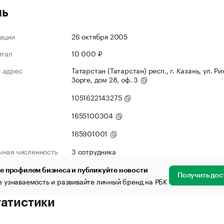
ль
ации
26 октября 2005
итал
10 000 ₽
 адрес
Татарстан (Татарстан) респ., г. Казань, ул. Р
Зорге, дом 28, оф. 3
1051622143275
1655100304
165901001
чная численность
3 сотрудника
е профилем бизнеса и публикуйте новости
Получить дос
 узнаваемость и развивайте личный бренд на РБК
татистики