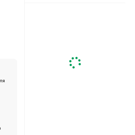
ля
«От спорта тело стареет иначе». Как живет глава ко
создавшей GTA
«Деньги будут не нужны»: что рассказал Маск в инт
Economist
Функции менеджмента: пять ключевых основ эффект
управления
а
ЕС разрешил конфискацию российской нефти — чем
Москва