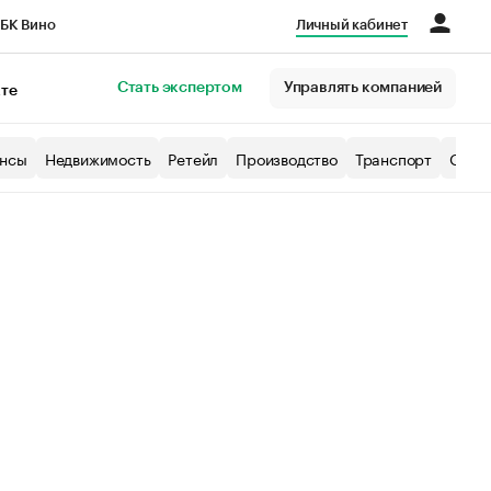
БК Вино
Личный кабинет
Город
Стать экспертом
Управлять компанией
кте
нсы
Недвижимость
Ретейл
Производство
Транспорт
Образ