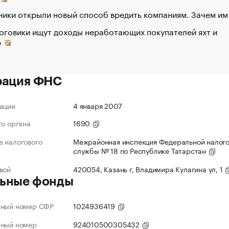
ики открыли новый способ вредить компаниям. Зачем им
оговики ищут доходы неработающих покупателей яхт и
р
рация ФНС
ации
4 января 2007
го органа
1690
 налогового
Межрайонная инспекция Федеральной налог
службы № 18 по Республике Татарстан
вой
420054, Казань г, Владимира Кулагина ул, 1
ьные фонды
нный номер СФР
1024936419
нный номер
924010500305432