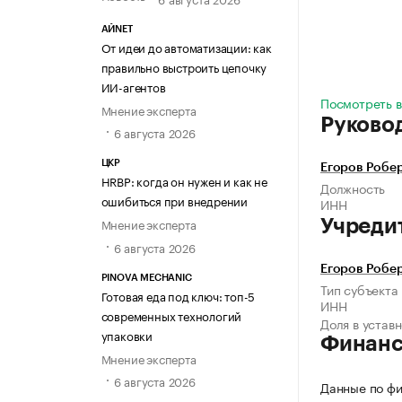
АЙNET
От идеи до автоматизации: как
правильно выстроить цепочку
ИИ-агентов
Посмотреть в
Мнение эксперта
Руково
6 августа 2026
ЦКР
Егоров Робе
HRBP: когда он нужен и как не
Должность
ошибиться при внедрении
ИНН
Мнение эксперта
Учреди
6 августа 2026
Егоров Робе
PINOVA MECHANIC
Тип субъекта
Готовая еда под ключ: топ-5
ИНН
современных технологий
Доля в устав
упаковки
Финан
Мнение эксперта
6 августа 2026
Данные по фи