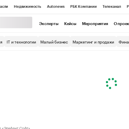
асли
Недвижимость
Autonews
РБК Компании
Телеканал
Р
К Курсы
РБК Life
Тренды
Визионеры
Национальные проекты
Эксперты
Кейсы
Мероприятия
О прое
уб
Исследования
Кредитные рейтинги
Франшизы
Газета
ия
IT и технологии
Малый бизнес
Маркетинг и продажи
Фина
Проверка контрагентов
Политика
Экономика
Бизнес
ы
 «Элефант Софт»