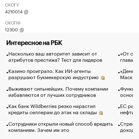
ОКОГУ
4210014
ОКОПФ
12300
Интересное на РБК
Насколько ваш авторитет зависит от
«От спо
атрибутов престижа? Тест для лидеров
глава к
Казино проиграло. Как ИИ-агенты
«Деньги
разрушают букмекерскую индустрию
Маск в 
Выживают сильнейших. Почему компании
Функции
избавляются от лучших сотрудников
основ э
Как банк Wildberries резко нарастил
ЕС раз
кредиты селлерам до атак на склады
нефти —
Сотрудники открыли новый способ вредить
Стресс 
компаниям. Зачем им это
доходов