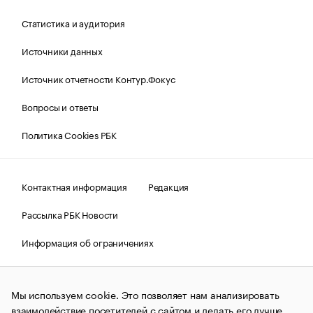
Статистика и аудитория
Источники данных
Источник отчетности Контур.Фокус
Вопросы и ответы
Политика Cookies РБК
Контактная информация
Редакция
Рассылка РБК Новости
Информация об ограничениях
Правовая информация
О соблюдении авторских прав
Мы используем cookie. Это позволяет нам анализировать
© АО «РОСБИЗНЕСКОНСАЛТИНГ»,
1995–2026.
Сообщения
и материалы информационного агентства «РБК»
взаимодействие посетителей с сайтом и делать его лучше.