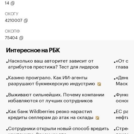
14
ОКОГУ
4210007
ОКОПФ
75404
Интересное на РБК
Насколько ваш авторитет зависит от
«От спо
атрибутов престижа? Тест для лидеров
глава к
Казино проиграло. Как ИИ-агенты
«Деньги
разрушают букмекерскую индустрию
Маск в 
Выживают сильнейших. Почему компании
Функции
избавляются от лучших сотрудников
основ э
Как банк Wildberries резко нарастил
ЕС раз
кредиты селлерам до атак на склады
нефти —
Сотрудники открыли новый способ вредить
Стресс 
компаниям. Зачем им это
доходов