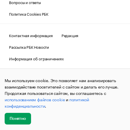
Вопросы и ответы
Политика Cookies РБК
Контактная информация
Редакция
Рассылка РБК Новости
Информация об ограничениях
Правовая информация
О соблюдении авторских прав
Мы используем cookie. Это позволяет нам анализировать
© АО «РОСБИЗНЕСКОНСАЛТИНГ»,
1995–2026.
Сообщения
и материалы информационного агентства «РБК»
взаимодействие посетителей с сайтом и делать его лучше.
(зарегистрировано Федеральной службой по надзору в сфере
Продолжая пользоваться сайтом, вы соглашаетесь с
связи, информационных технологий и массовых
использованием файлов cookie
и
политикой
коммуникаций (Роскомнадзор) 09.12.2015 за номером ИА
№ФС77-63848) сопровождаются пометкой «РБК». Отдельные
конфиденциальности
.
публикации могут содержать информацию,
не предназначенную для пользователей
до 18 лет.
companycardsfeedback@rbc.ru
Понятно
Добавить
Главное
Эксперты
Кейсы
Мероприятия