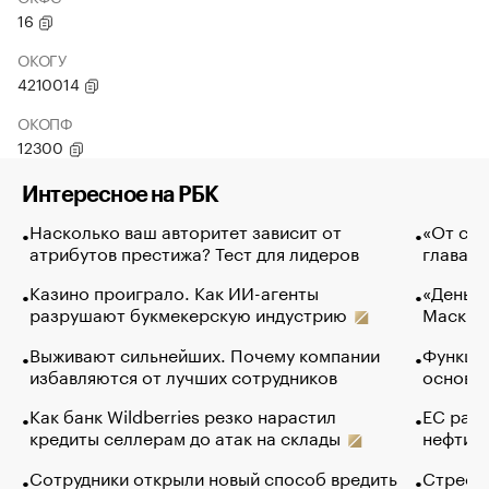
16
ОКОГУ
4210014
ОКОПФ
12300
Интересное на РБК
Насколько ваш авторитет зависит от
«От спо
атрибутов престижа? Тест для лидеров
глава к
Казино проиграло. Как ИИ-агенты
«Деньги
разрушают букмекерскую индустрию
Маск в 
Выживают сильнейших. Почему компании
Функции
избавляются от лучших сотрудников
основ э
Как банк Wildberries резко нарастил
ЕС раз
кредиты селлерам до атак на склады
нефти —
Сотрудники открыли новый способ вредить
Стресс 