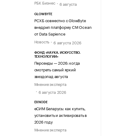
РБК Бизнес
6 августа
GLOWBYTE
РСХБ совместно с GlowByte
внедрил платформу CM Ocean
от Data Sapience
Новость
6 августа 2026
ФОНД «НАУКА. ИСКУССТВО.
ТЕХНОЛОГИИ»
Персеиды — 2026: когда
смотреть самый яркий
звездопад августа
Мнение эксперта
6 августа 2026
EXNODE
еСИМ Беларусь: как купить,
установить и активировать в
2026 году
Мнение эксперта