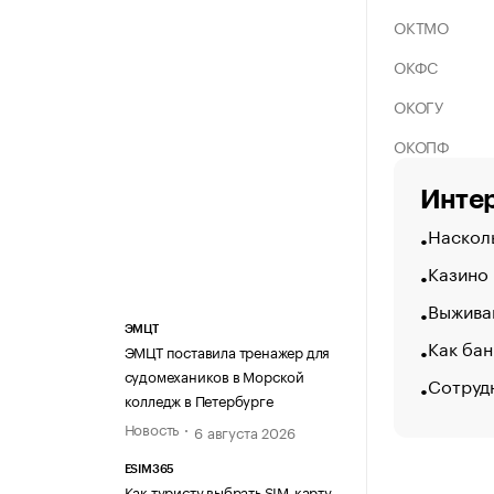
ОКТМО
ОКФС
ОКОГУ
ОКОПФ
Интер
Насколь
Казино
Выжива
ЭМЦТ
Как бан
ЭМЦТ поставила тренажер для
судомехаников в Морской
Сотруд
колледж в Петербурге
Новость
6 августа 2026
ESIM365
Как туристу выбрать SIM-карту