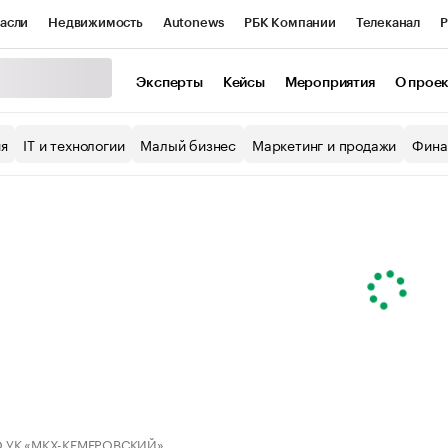
асли
Недвижимость
Autonews
РБК Компании
Телеканал
Р
К Курсы
РБК Life
Тренды
Визионеры
Национальные проекты
Эксперты
Кейсы
Мероприятия
О прое
уб
Исследования
Кредитные рейтинги
Франшизы
Газета
ия
IT и технологии
Малый бизнес
Маркетинг и продажи
Фина
Проверка контрагентов
Политика
Экономика
Бизнес
ы
 УК «МКХ-КЕМЕРОВСКИЙ»