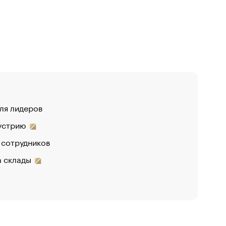
для лидеров
дустрию
 сотрудников
на склады