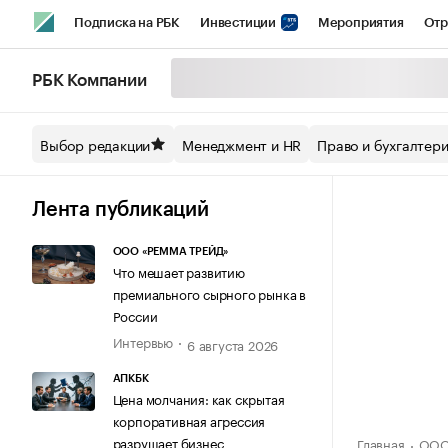
Подписка на РБК
Инвестиции
Мероприятия
Отр
Спорт
Школа управления РБК
РБК Образование
РБ
РБК Компании
Стиль
Крипто
РБК Бизнес-среда
Дискуссионный кл
Выбор редакции
Менеджмент и HR
Право и бухгалтер
Спецпроекты СПб
Конференции СПб
Спецпроекты
Технологии и медиа
Финансы
Рынок наличной валют
Лента публикаций
ООО «РЕММА ТРЕЙД»
Что мешает развитию
премиального сырного рынка в
России
Интервью
6 августа 2026
АПКБК
Цена молчания: как скрытая
корпоративная агрессия
разрушает бизнес
Главная
ООО