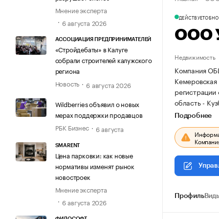
Мнение эксперта
ДЕЙСТВУЕТ
ОБНОВ
6 августа 2026
ООО 
АССОЦИАЦИЯ ПРЕДПРИНИМАТЕЛЕЙ
«Стройдебаты» в Калуге
Недвижимость
собрали строителей калужского
Компания ОБ
региона
Кемеровская о
Новость
6 августа 2026
регистрации
область - Куз
Wildberries объявил о новых
мерах поддержки продавцов
Подробнее
РБК Бизнес
6 августа
Информац
Компания
SMARENT
Цена парковки: как новые
нормативы изменят рынок
Управ
новостроек
Мнение эксперта
Профиль
Виды
6 августа 2026
ФИЛОСОФТ