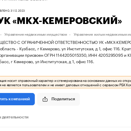
ЛЕНО, 31.12.2023
УК «МКХ-КЕМЕРОВСКИЙ»
Управление недвижимым имуществом
Управление жилым недвижимым и
ЩЕСТВО С ОГРАНИЧЕННОЙ ОТВЕТСТВЕННОСТЬЮ УК «МКХ-КЕМЕРОВСКИ
бласть - Кузбасс, г Кемерово, ул Институтская, д 1, офис 116.
Крат
 организации присвоен ОГРН 1144205015350, ИНН 4205295095 и 
басс, г Кемерово, ул Институтская, д 1, офис 116.
ия носит справочный характер и сгенерирована на основании данных из откр
 не является пользователем и не имеет деловых отношений с сервисом РБК Ко
Поделиться
лять компанией
 деятельности