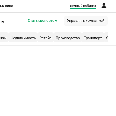
БК Вино
Личный кабинет
Город
Стать экспертом
Управлять компанией
кте
нсы
Недвижимость
Ретейл
Производство
Транспорт
Образ