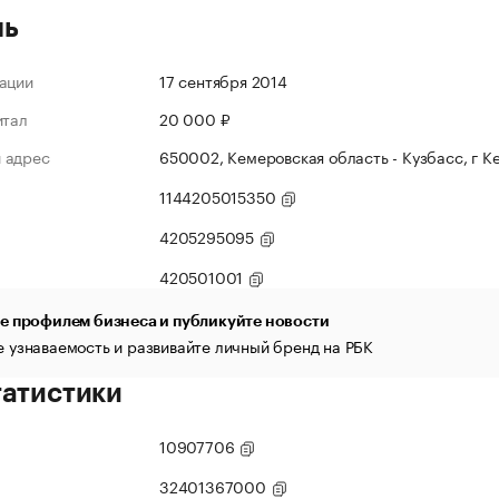
ль
ации
17 сентября 2014
итал
20 000 ₽
 адрес
650002, Кемеровская область - Кузбасс, г Ке
1144205015350
4205295095
420501001
е профилем бизнеса и публикуйте новости
 узнаваемость и развивайте личный бренд на РБК
татистики
10907706
32401367000