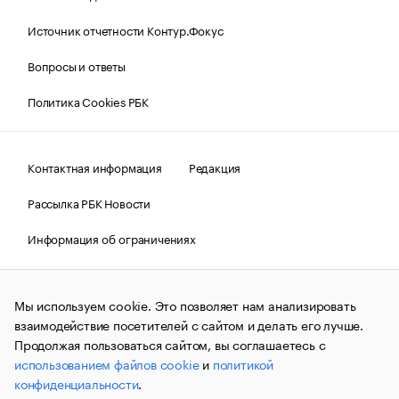
Источник отчетности Контур.Фокус
Вопросы и ответы
Политика Cookies РБК
Контактная информация
Редакция
Рассылка РБК Новости
Информация об ограничениях
Правовая информация
О соблюдении авторских прав
Мы используем cookie. Это позволяет нам анализировать
© АО «РОСБИЗНЕСКОНСАЛТИНГ»,
1995–2026.
Сообщения
и материалы информационного агентства «РБК»
взаимодействие посетителей с сайтом и делать его лучше.
(зарегистрировано Федеральной службой по надзору в сфере
Продолжая пользоваться сайтом, вы соглашаетесь с
связи, информационных технологий и массовых
использованием файлов cookie
и
политикой
коммуникаций (Роскомнадзор) 09.12.2015 за номером ИА
№ФС77-63848) сопровождаются пометкой «РБК». Отдельные
конфиденциальности
.
публикации могут содержать информацию,