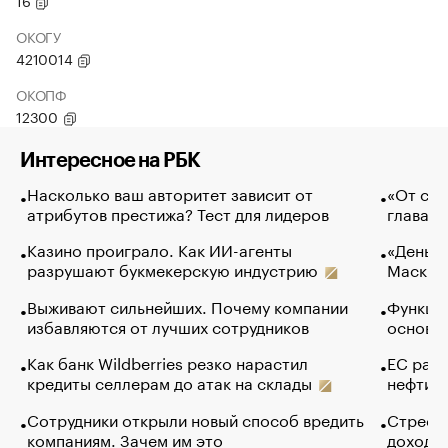
16
ОКОГУ
4210014
ОКОПФ
12300
Интересное на РБК
Насколько ваш авторитет зависит от
«От спо
атрибутов престижа? Тест для лидеров
глава к
Казино проиграло. Как ИИ-агенты
«Деньги
разрушают букмекерскую индустрию
Маск в 
Выживают сильнейших. Почему компании
Функции
избавляются от лучших сотрудников
основ э
Как банк Wildberries резко нарастил
ЕС раз
кредиты селлерам до атак на склады
нефти —
Сотрудники открыли новый способ вредить
Стресс 
компаниям. Зачем им это
доходов