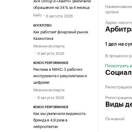
AVA Group и «Авито» увеличили
Наименование
обращения на 34 % за 4 месяца
органа
Кейс
6 августа 2026
Адрес налого
БОГАТСТВО
Арбитр
Как работает фондовый рынок
Казахстана
1 дел на с
Мнение эксперта
6 августа 2026
В процессе 
KOKOC PERFORMANCE
Посмотреть 
Реклама в МАКС: 3 рабочих
Социал
инструмента с результатами и
цифрами
Регистрацио
Мнение эксперта
Регистрацио
6 августа 2026
Виды д
KOKOC PERFORMANCE
Как мы увеличили видимость
Основной
бренда в 4,9 раза в
нейроответах