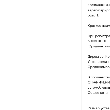
Компания О
зарегистриров
офис 1.
Краткое наи
При регистр
590301001.
Юридический а
Директор: К
Учредители 
Среднесписоч
В соответств
ОГРАНИЧЕННО
автомобильны
Общее количе
Размер уста