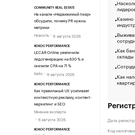
Насколь
лидеро
COMMUNITY REAL ESTATE
На канале «Недвижимый пиар»
Казино
обсудили, почему PR нужны
индуст
метрики
Выжива
Новость
6 августа 2026
сотруд
KOKOC PERFORMANCE
Как бан
LECAR Online увеличили
склады
лидогенерацию на 630 % и
Сотрудн
снизили CPA на 71 %
Кейс
6 августа 2026
Как нал
кварти
KOKOC PERFORMANCE
Как правильный UX усиливает
контекстную рекламу, контент-
маркетинг и SEO
Регист
Мнение эксперта
6 августа 2026
Дата регистр
Код налогово
KOKOC PERFORMANCE