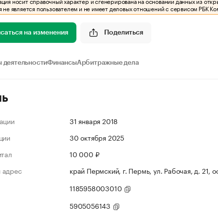
ия носит справочный характер и сгенерирована на основании данных из откр
 не является пользователем и не имеет деловых отношений с сервисом РБК Ко
саться на изменения
Поделиться
 деятельности
Финансы
Арбитражные дела
ль
ации
31 января 2018
ции
30 октября 2025
итал
10 000 ₽
 адрес
край Пермский, г. Пермь, ул. Рабочая, д. 21, 
1185958003010
5905056143