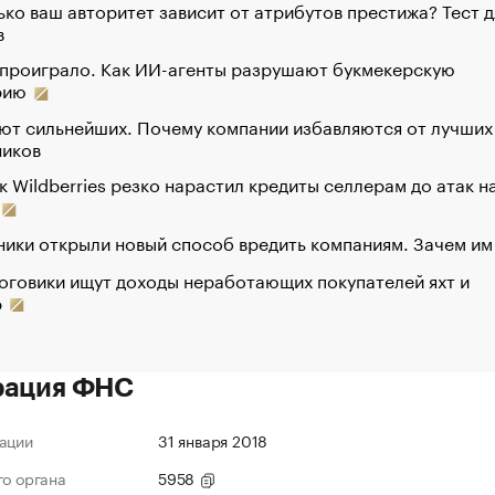
ко ваш авторитет зависит от атрибутов престижа? Тест д
в
 проиграло. Как ИИ-агенты разрушают букмекерскую
рию
ют сильнейших. Почему компании избавляются от лучших
ников
к Wildberries резко нарастил кредиты селлерам до атак н
ики открыли новый способ вредить компаниям. Зачем им
оговики ищут доходы неработающих покупателей яхт и
р
рация ФНС
ации
31 января 2018
го органа
5958