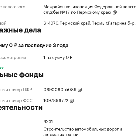
 налогового
Межрайонная инспекция Федеральной налог
службы № 17 по Пермскому краю
вой
614070,Пермский край,Пермь г,Гагарина б-р
ажные дела
умму 0 ₽ за последние 3 года
рассмотрения
1 на сумму 0 ₽
все
ьные фонды
нный номер ПФР
069008055089
нный номер ФСС
1097896722
еятельности
42.11
Строительство автомобильных дорог и
автомагистралей