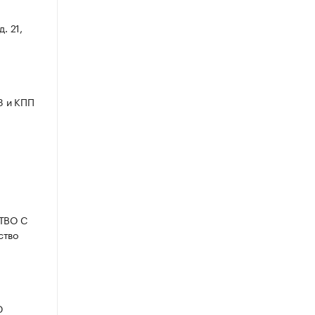
. 21,
3 и КПП
СТВО С
ство
Ю