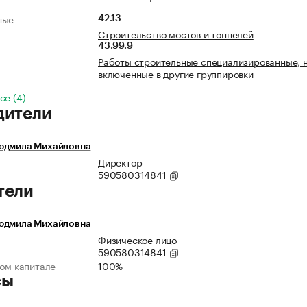
ные
42.13
Строительство мостов и тоннелей
43.99.9
Работы строительные специализированные, 
включенные в другие группировки
се (4)
дители
юдмила Михайловна
Директор
590580314841
тели
юдмила Михайловна
Физическое лицо
590580314841
ном капитале
100%
сы