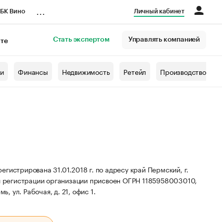
...
БК Вино
Личный кабинет
Стать экспертом
Управлять компанией
кте
азета
жи
Финансы
Недвижимость
Ретейл
Производство
рирована 31.01.2018 г. по адресу край Пермский, г.
 регистрации организации присвоен ОГРН 1185958003010,
, ул. Рабочая, д. 21, офис 1.