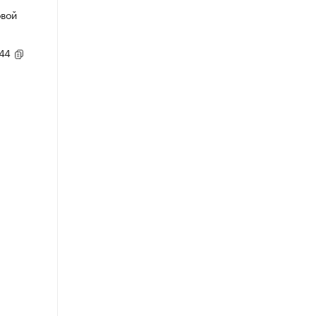
овой
,44