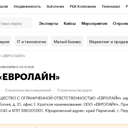
асли
Недвижимость
Autonews
РБК Компании
Телеканал
Р
К Курсы
РБК Life
Тренды
Визионеры
Национальные проекты
Эксперты
Кейсы
Мероприятия
О прое
онный клуб
Исследования
Кредитные рейтинги
Франшизы
Г
терия
IT и технологии
Малый бизнес
Маркетинг и прода
Проверка контрагентов
Политика
Экономика
Бизнес
 «ЕВРОЛАЙН»
ы
А
ОБНОВЛЕНО, 30.10.2025
«ЕВРОЛАЙН»
Строительство сооружений
Строительство дорог
ЩЕСТВО С ОГРАНИЧЕННОЙ ОТВЕТСТВЕННОСТЬЮ «ЕВРОЛАЙН» зарегист
бочая, д. 21, офис 1.
Краткое наименование: ООО «ЕВРОЛАЙН».
При
143 и КПП 590301001.
Юридический адрес: край Пермский, г. Пермь