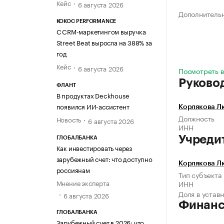
Кейс
6 августа 2026
Дополнитель
KOKOC PERFORMANCE
С CRM-маркетингом выручка
Street Beat выросла на 388% за
год
Кейс
6 августа 2026
Посмотреть в
Руково
ФЛАНТ
В продуктах Deckhouse
появился ИИ-ассистент
Корлякова Л
Должность
Новость
6 августа 2026
ИНН
Учреди
ГЛОБАЛБАНКА
Как инвестировать через
зарубежный счет: что доступно
Корлякова Л
россиянам
Тип субъекта
Мнение эксперта
ИНН
Доля в устав
6 августа 2026
Финан
ГЛОБАЛБАНКА
Зарубежный счет в 2026: что