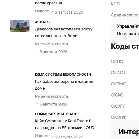
после урагана
КПП
Новость
6 августа 2026
Среднесписо
ASTERUS
Управляйт
Девелопмент вступает в эпоху
Повышайте
естественного отбора
Мнение эксперта
Коды с
6 августа 2026
ОКПО
ОКАТО
DELTA СИСТЕМЫ БЕЗОПАСНОСТИ
Как работает охрана в частном
ОКТМО
доме
ОКФС
Мнение эксперта
6 августа 2026
ОКОГУ
COMMUNITY REAL ESTATE
ОКОПФ
Кейс Community Real Estate был
награжден на PR-премии LOUD
Интер
Новость
6 августа 2026