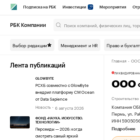
Подписка на РБК
Инвестиции
Мероприятия
Отр
Спорт
Школа управления РБК
РБК Образование
РБ
РБК Компании
Город
Стиль
Крипто
РБК Бизнес-среда
Дискусси
Выбор редакции
Менеджмент и HR
Право и бухгал
Спецпроекты СПб
Конференции СПб
Спецпроекты
Главная
ООО
Технологии и медиа
Финансы
Рынок наличной валют
Лента публикаций
ЛИКВИДИРОВАН
GLOWBYTE
ООО 
РСХБ совместно с GlowByte
внедрил платформу CM Ocean
Строительство
от Data Sapience
Компания ОБ
Новость
6 августа 2026
Пермь, ул. Ра
ФОНД «НАУКА. ИСКУССТВО.
ИНН 5905056
ТЕХНОЛОГИИ»
Персеиды — 2026: когда
Подробнее
смотреть самый яркий