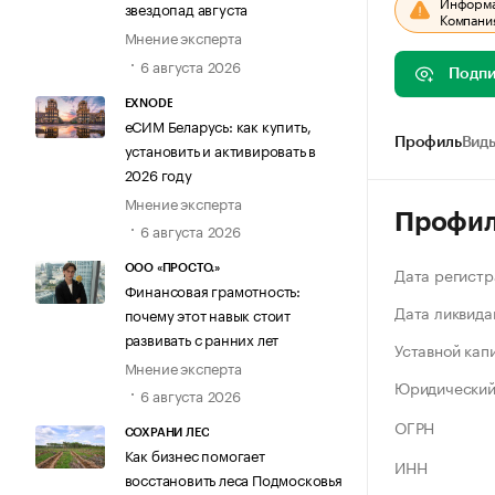
Информац
звездопад августа
Компания
Мнение эксперта
6 августа 2026
Подпи
EXNODE
еСИМ Беларусь: как купить,
Профиль
Виды
установить и активировать в
2026 году
Мнение эксперта
Профи
6 августа 2026
Дата регистр
ООО «ПРОСТО.»
Финансовая грамотность:
Дата ликвида
почему этот навык стоит
развивать с ранних лет
Уставной кап
Мнение эксперта
Юридический
6 августа 2026
ОГРН
СОХРАНИ ЛЕС
Как бизнес помогает
ИНН
восстановить леса Подмосковья