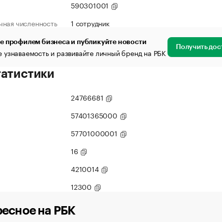
590301001
чная численность
1 сотрудник
е профилем бизнеса и публикуйте новости
Получить дос
 узнаваемость и развивайте личный бренд на РБК
татистики
24766681
57401365000
57701000001
16
4210014
12300
есное на РБК