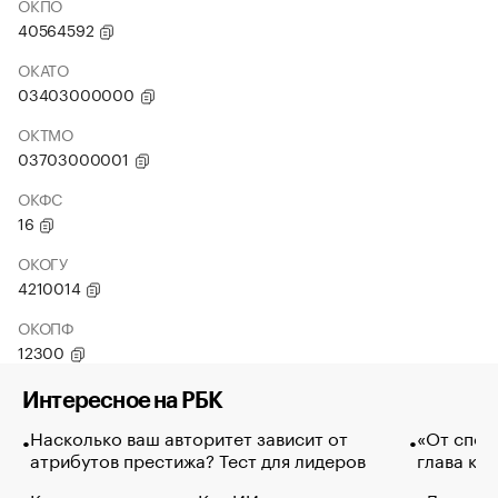
ОКПО
40564592
ОКАТО
03403000000
ОКТМО
03703000001
ОКФС
16
ОКОГУ
4210014
ОКОПФ
12300
Интересное на РБК
Насколько ваш авторитет зависит от
«От спор
атрибутов престижа? Тест для лидеров
глава ко