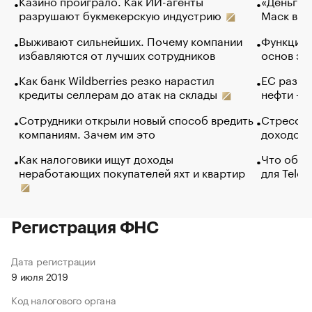
Казино проиграло. Как ИИ-агенты
«Деньги б
разрушают букмекерскую индустрию
Маск в и
Выживают сильнейших. Почему компании
Функции 
избавляются от лучших сотрудников
основ эф
Как банк Wildberries резко нарастил
ЕС разре
кредиты селлерам до атак на склады
нефти — 
Сотрудники открыли новый способ вредить
Стресс о
компаниям. Зачем им это
доходов 
Как налоговики ищут доходы
Что обви
неработающих покупателей яхт и квартир
для Tele
Регистрация ФНС
Дата регистрации
9 июля 2019
Код налогового органа