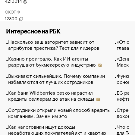
4210014
ОКОПФ
12300
Интересное на РБК
Насколько ваш авторитет зависит от
«От спо
атрибутов престижа? Тест для лидеров
глава к
Казино проиграло. Как ИИ-агенты
«Деньги
разрушают букмекерскую индустрию
Маск в 
Выживают сильнейших. Почему компании
Функции
избавляются от лучших сотрудников
основ э
Как банк Wildberries резко нарастил
ЕС раз
кредиты селлерам до атак на склады
нефти —
Сотрудники открыли новый способ вредить
Стресс 
компаниям. Зачем им это
доходов
Как налоговики ищут доходы
Что обв
неработающих покупателей яхт и квартир
для Tel