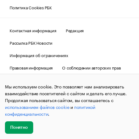
Политика Cookies РБК
Контактная информация
Редакция
Рассылка РБК Новости
Информация об ограничениях
Правовая информация
О соблюдении авторских прав
© АО «РОСБИЗНЕСКОНСАЛТИНГ»,
1995–2026.
Сообщения
и материалы информационного агентства «РБК»
Мы используем cookie. Это позволяет нам анализировать
(зарегистрировано Федеральной службой по надзору в сфере
взаимодействие посетителей с сайтом и делать его лучше.
связи, информационных технологий и массовых
коммуникаций (Роскомнадзор) 09.12.2015 за номером ИА
Продолжая пользоваться сайтом, вы соглашаетесь с
№ФС77-63848) сопровождаются пометкой «РБК». Отдельные
использованием файлов cookie
и
политикой
публикации могут содержать информацию,
конфиденциальности
.
не предназначенную для пользователей
до 18 лет.
companycardsfeedback@rbc.ru
Понятно
Добавить
Главное
Эксперты
Кейсы
Мероприятия