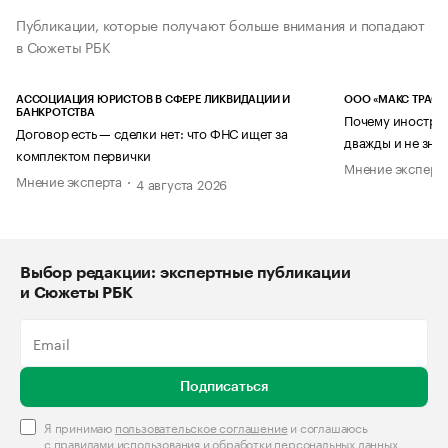
Публикации, которые получают больше внимания и попадают
в Сюжеты РБК
АССОЦИАЦИЯ ЮРИСТОВ В СФЕРЕ ЛИКВИДАЦИИ И
ООО «МАКС ТРАСТ
БАНКРОТСТВА
Почему иностран
Договор есть — сделки нет: что ФНС ищет за
дважды и не знае
комплектом первички
Мнение эксперт
Мнение эксперта
4 августа 2026
Выбор редакции: экспертные публикации
и Сюжеты РБК
Подписаться
Я принимаю
пользовательское соглашение
и соглашаюсь
с
правилами использования и обработки персональных данных
.