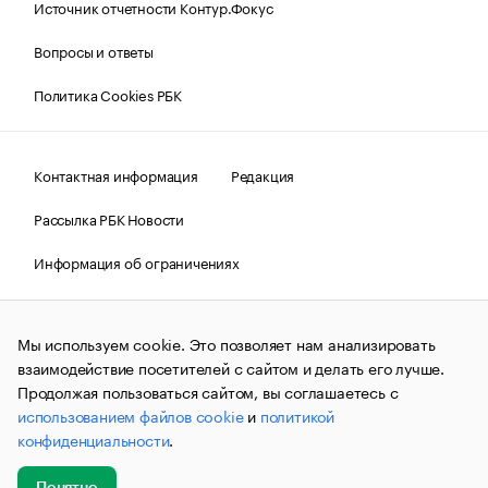
Источник отчетности Контур.Фокус
Вопросы и ответы
Политика Cookies РБК
Контактная информация
Редакция
Рассылка РБК Новости
Информация об ограничениях
Правовая информация
О соблюдении авторских прав
Мы используем cookie. Это позволяет нам анализировать
© АО «РОСБИЗНЕСКОНСАЛТИНГ»,
1995–2026.
Сообщения
и материалы информационного агентства «РБК»
взаимодействие посетителей с сайтом и делать его лучше.
(зарегистрировано Федеральной службой по надзору в сфере
Продолжая пользоваться сайтом, вы соглашаетесь с
связи, информационных технологий и массовых
использованием файлов cookie
и
политикой
коммуникаций (Роскомнадзор) 09.12.2015 за номером ИА
№ФС77-63848) сопровождаются пометкой «РБК». Отдельные
конфиденциальности
.
публикации могут содержать информацию,
не предназначенную для пользователей
до 18 лет.
companycardsfeedback@rbc.ru