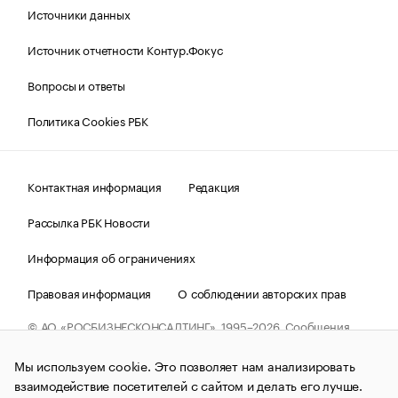
Источники данных
Источник отчетности Контур.Фокус
Вопросы и ответы
Политика Cookies РБК
Контактная информация
Редакция
Рассылка РБК Новости
Информация об ограничениях
Правовая информация
О соблюдении авторских прав
© АО «РОСБИЗНЕСКОНСАЛТИНГ»,
1995–2026.
Сообщения
и материалы информационного агентства «РБК»
(зарегистрировано Федеральной службой по надзору в сфере
Мы используем cookie. Это позволяет нам анализировать
связи, информационных технологий и массовых
коммуникаций (Роскомнадзор) 09.12.2015 за номером ИА
взаимодействие посетителей с сайтом и делать его лучше.
№ФС77-63848) сопровождаются пометкой «РБК». Отдельные