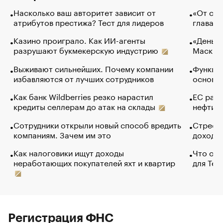
Насколько ваш авторитет зависит от
«От спо
атрибутов престижа? Тест для лидеров
глава к
Казино проиграло. Как ИИ-агенты
«Деньги
разрушают букмекерскую индустрию
Маск в 
Выживают сильнейших. Почему компании
Функции
избавляются от лучших сотрудников
основ э
Как банк Wildberries резко нарастил
ЕС раз
кредиты селлерам до атак на склады
нефти —
Сотрудники открыли новый способ вредить
Стресс 
компаниям. Зачем им это
доходов
Как налоговики ищут доходы
Что обв
неработающих покупателей яхт и квартир
для Tel
Регистрация ФНС