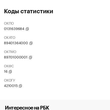
Коды статистики
ОКПО
0131639684
ОКАТО
89401364000
ОКТМО
89701000001
ОКФС
16
ОКОГУ
4210015
Интересное на РБК