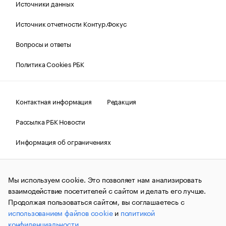
Источники данных
Источник отчетности Контур.Фокус
Вопросы и ответы
Политика Cookies РБК
Контактная информация
Редакция
Рассылка РБК Новости
Информация об ограничениях
Правовая информация
О соблюдении авторских прав
Мы используем cookie. Это позволяет нам анализировать
© АО «РОСБИЗНЕСКОНСАЛТИНГ»,
1995–2026.
Сообщения
и материалы информационного агентства «РБК»
взаимодействие посетителей с сайтом и делать его лучше.
(зарегистрировано Федеральной службой по надзору в сфере
Продолжая пользоваться сайтом, вы соглашаетесь с
связи, информационных технологий и массовых
использованием файлов cookie
и
политикой
коммуникаций (Роскомнадзор) 09.12.2015 за номером ИА
№ФС77-63848) сопровождаются пометкой «РБК». Отдельные
конфиденциальности
.