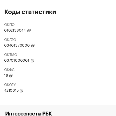
Коды статистики
ОКПО
0102138044
ОКАТО
03401370000
ОКТМО
03701000001
ОКФС
16
ОКОГУ
4210015
Интересное на РБК