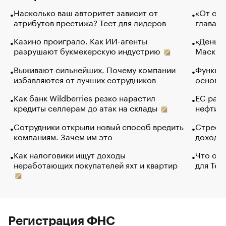
Насколько ваш авторитет зависит от
«От спо
атрибутов престижа? Тест для лидеров
глава к
Казино проиграло. Как ИИ-агенты
«Деньги
разрушают букмекерскую индустрию
Маск в 
Выживают сильнейших. Почему компании
Функции
избавляются от лучших сотрудников
основ э
Как банк Wildberries резко нарастил
ЕС раз
кредиты селлерам до атак на склады
нефти —
Сотрудники открыли новый способ вредить
Стресс 
компаниям. Зачем им это
доходов
Как налоговики ищут доходы
Что обв
неработающих покупателей яхт и квартир
для Tel
Регистрация ФНС