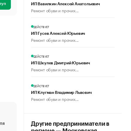
туп
ИП Вавилкин Алексей Анатольевич
Ремонт обуви и прочих...
ДЕЙСТВУЕТ
ИП Гусев Алексей Юрьевич
Ремонт обуви и прочих...
ДЕЙСТВУЕТ
ИП Шкулев Дмитрий Юрьевич
Ремонт обуви и прочих...
ДЕЙСТВУЕТ
ИП Клугман Владимир Львович
Ремонт обуви и прочих...
ля
«От спорта тело стареет иначе». Как живет глава ко
Другие предприниматели в
создавшей GTA