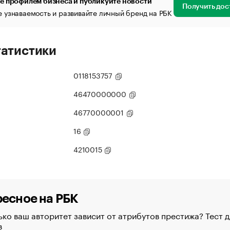
е профилем бизнеса и публикуйте новости
Получить дос
 узнаваемость и развивайте личный бренд на РБК
татистики
0118153757
46470000000
46770000001
16
4210015
есное на РБК
ко ваш авторитет зависит от атрибутов престижа? Тест д
в