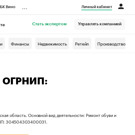
...
БК Вино
Личный кабинет
Стать экспертом
Управлять компанией
кте
азета
жи
Финансы
Недвижимость
Ретейл
Производство
— ОГРНИП:
ская область. Основной вид деятельности: Ремонт обуви и
НИП: 304504303400031.