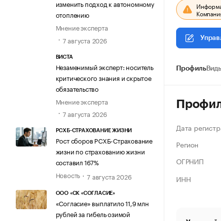
изменить подход к автономному
Информац
Компания
отоплению
Мнение эксперта
Управ
7 августа 2026
ВИСТА
Незаменимый эксперт: носитель
Профиль
Виды
критического знания и скрытое
обязательство
Мнение эксперта
Профи
7 августа 2026
Дата регистр
РСХБ-СТРАХОВАНИЕ ЖИЗНИ
Рост сборов РСХБ-Страхование
Регион
жизни по страхованию жизни
ОГРНИП
составил 167%
Новость
7 августа 2026
ИНН
ООО «СК «СОГЛАСИЕ»
«Согласие» выплатило 11,9 млн
рублей за гибель озимой