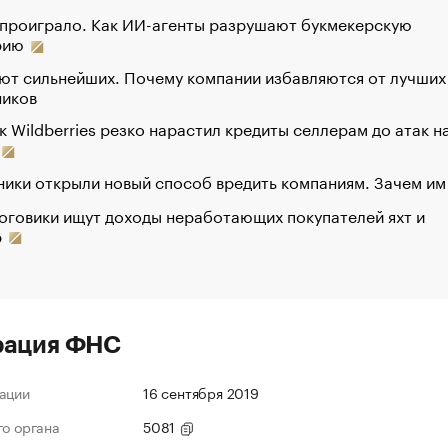
 проиграло. Как ИИ-агенты разрушают букмекерскую
рию
ют сильнейших. Почему компании избавляются от лучших
ников
к Wildberries резко нарастил кредиты селлерам до атак н
ики открыли новый способ вредить компаниям. Зачем им
оговики ищут доходы неработающих покупателей яхт и
р
рация ФНС
ации
16 сентября 2019
го органа
5081