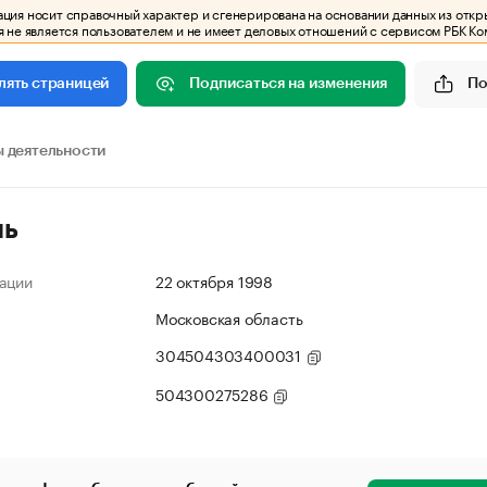
ия носит справочный характер и сгенерирована на основании данных из откр
 не является пользователем и не имеет деловых отношений с сервисом РБК Ко
Подписаться на изменения
По
лять страницей
 деятельности
ль
ации
22 октября 1998
Московская область
304504303400031
504300275286