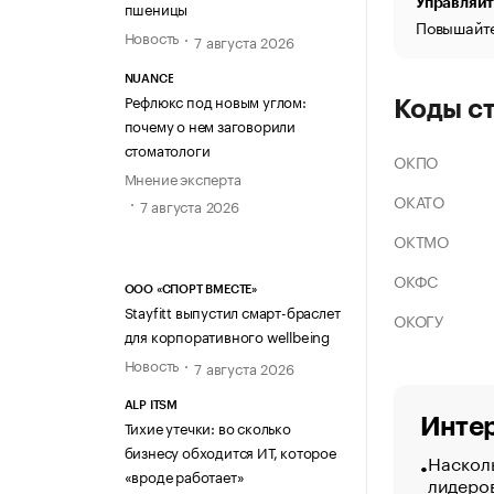
Управляйт
пшеницы
Повышайте
Новость
7 августа 2026
NUANCE
Рефлюкс под новым углом:
Коды с
почему о нем заговорили
стоматологи
ОКПО
Мнение эксперта
ОКАТО
7 августа 2026
ОКТМО
ОКФС
ООО «СПОРТ ВМЕСТЕ»
Stayfitt выпустил смарт-браслет
ОКОГУ
для корпоративного wellbeing
Новость
7 августа 2026
ALP ITSM
Интер
Тихие утечки: во сколько
бизнесу обходится ИТ, которое
Насколь
«вроде работает»
лидеро