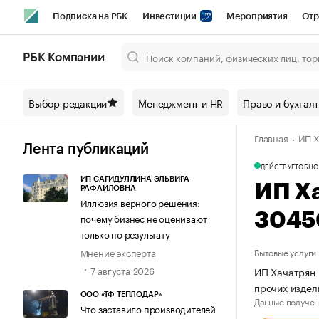
Подписка на РБК
Инвестиции
Мероприятия
Отр
Спорт
Школа управления РБК
РБК Образование
РБ
РБК Компании
Город
Стиль
Крипто
РБК Бизнес-среда
Дискусси
Выбор редакции
Менеджмент и HR
Право и бухгал
Спецпроекты СПб
Конференции СПб
Спецпроекты
Главная
ИП Х
Технологии и медиа
Финансы
Рынок наличной валют
Лента публикаций
ДЕЙСТВУЕТ
ОБНО
ИП САГИДУЛЛИНА ЭЛЬВИРА
ИП Х
РАФАИЛОВНА
Иллюзия верного решения:
3045
почему бизнес не оценивают
только по результату
Мнение эксперта
Бытовые услуги
7 августа 2026
ИП Хачатрян 
прочих изде
ООО «ТФ ТЕПЛОДАР»
Данные получен
Что заставило производителей