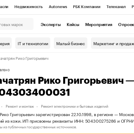
асли
Недвижимость
Autonews
РБК Компании
Телеканал
Р
К Курсы
РБК Life
Тренды
Визионеры
Национальные проекты
Эксперты
Кейсы
Мероприятия
О прое
онный клуб
Исследования
Кредитные рейтинги
Франшизы
Г
терия
IT и технологии
Малый бизнес
Маркетинг и прода
Проверка контрагентов
Политика
Экономика
Бизнес
ачатрян Рико Григорьевич
ы
ВЛЕНО
ачатрян Рико Григорьевич 
04303400031
Ремонт и монтаж
Ремонт электроники и бытовых изделий
Рико Григорьевич зарегистрирован 22.10.1998, в регионе — Москов
лий из кожи. ИП присвоены реквизиты ИНН: 504300275286 и ОГР
ы из публичных государственных источников.