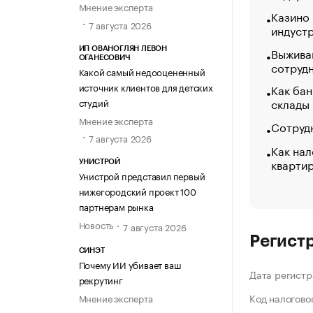
Мнение эксперта
Казино
7 августа 2026
индуст
Выжива
ИП ОВАНОГЛЯН ЛЕВОН
ОГАНЕСОВИЧ
сотруд
Какой самый недооцененный
источник клиентов для детских
Как бан
склады
студий
Мнение эксперта
Сотрудн
7 августа 2026
Как нал
кварти
УНИСТРОЙ
Унистрой представил первый
нижегородский проект 100
партнерам рынка
Новость
7 августа 2026
Регист
СИНЭТ
Почему ИИ убивает ваш
Дата регистр
рекрутинг
Код налогово
Мнение эксперта