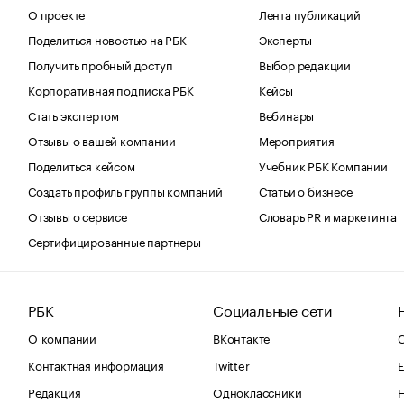
О проекте
Лента публикаций
Поделиться новостью на РБК
Эксперты
Получить пробный доступ
Выбор редакции
Корпоративная подписка РБК
Кейсы
Стать экспертом
Вебинары
Отзывы о вашей компании
Мероприятия
Поделиться кейсом
Учебник РБК Компании
Создать профиль группы компаний
Статьи о бизнесе
Отзывы о сервисе
Словарь PR и маркетинга
Сертифицированные партнеры
РБК
Социальные сети
О компании
ВКонтакте
С
Контактная информация
Twitter
Е
Редакция
Одноклассники