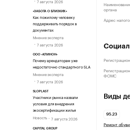
7 августа 2026
Наименование
органа
«ЗАБОТА О БЛИЗКИХ»
Как пожилому человеку
Адрес налого
поддерживать порядок в
документах
Мнение эксперта
7 августа 2026
Социал
ООО «КЛИНОН»
Регистрацио
Почему арендаторам уже
недостаточно стандартного SLA
Регистрацио
Мнение эксперта
ФОМС
7 августа 2026
SLOPLAST
Виды д
Участники рынка назвали
условия для внедрения
экосертификации жилья
95.23
Новость
7 августа 2026
Ремонт обуви
CAPITAL GROUP