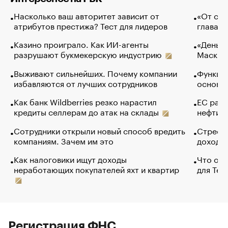
Насколько ваш авторитет зависит от
«От спо
атрибутов престижа? Тест для лидеров
глава к
Казино проиграло. Как ИИ-агенты
«Деньги
разрушают букмекерскую индустрию
Маск в 
Выживают сильнейших. Почему компании
Функции
избавляются от лучших сотрудников
основ э
Как банк Wildberries резко нарастил
ЕС раз
кредиты селлерам до атак на склады
нефти —
Сотрудники открыли новый способ вредить
Стресс 
компаниям. Зачем им это
доходов
Как налоговики ищут доходы
Что обв
неработающих покупателей яхт и квартир
для Tel
Регистрация ФНС