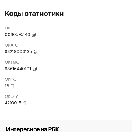
Коды статистики
ОКПО
0060595140
ОКАТО
63216000135
ОКТМО
63616440101
ОКФС
16
ОКОГУ
4210015
Интересное на РБК