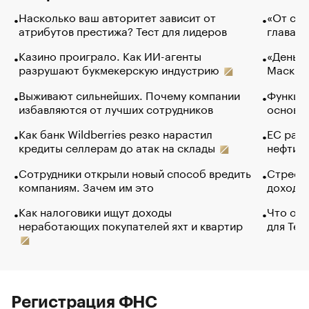
Насколько ваш авторитет зависит от
«От спо
атрибутов престижа? Тест для лидеров
глава к
Казино проиграло. Как ИИ-агенты
«Деньги
разрушают букмекерскую индустрию
Маск в 
Выживают сильнейших. Почему компании
Функции
избавляются от лучших сотрудников
основ э
Как банк Wildberries резко нарастил
ЕС раз
кредиты селлерам до атак на склады
нефти —
Сотрудники открыли новый способ вредить
Стресс 
компаниям. Зачем им это
доходов
Как налоговики ищут доходы
Что обв
неработающих покупателей яхт и квартир
для Tel
Регистрация ФНС