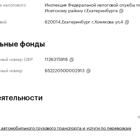
 налогового
Инспекция Федеральной налоговой службы по
Исетскому району г.Екатеринбурга
вой
620014,Екатеринбург г,Хомякова ул,4
ьные фонды
нный номер СФР
1126315918
нный номер
652220500002913
еятельности
 автомобильного грузового транспорта и услуги по перевозкам