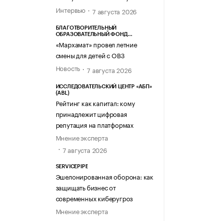
Интервью
7 августа 2026
БЛАГОТВОРИТЕЛЬНЫЙ
ОБРАЗОВАТЕЛЬНЫЙ ФОНД
«МАРХАМАТ»
«Мархамат» провел летние
смены для детей с ОВЗ
Новость
7 августа 2026
ИССЛЕДОВАТЕЛЬСКИЙ ЦЕНТР «АБП»
(ABL)
Рейтинг как капитал: кому
принадлежит цифровая
репутация на платформах
Мнение эксперта
7 августа 2026
SERVICEPIPE
Эшелонированная оборона: как
защищать бизнес от
современных киберугроз
Мнение эксперта