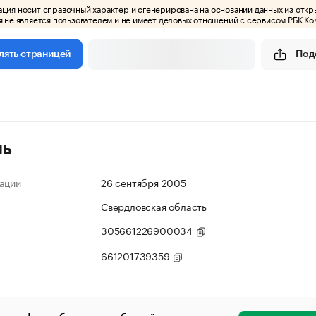
ия носит справочный характер и сгенерирована на основании данных из откр
 не является пользователем и не имеет деловых отношений с сервисом РБК Ко
Под
лять страницей
ль
ации
26 сентября 2005
Свердловская область
305661226900034
661201739359