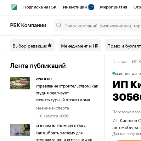
Подписка на РБК
Инвестиции
Мероприятия
Отр
Спорт
Школа управления РБК
РБК Образование
РБ
РБК Компании
Город
Стиль
Крипто
РБК Бизнес-среда
Дискусси
Выбор редакции
Менеджмент и HR
Право и бухгал
Спецпроекты СПб
Конференции СПб
Спецпроекты
Главная
ИП К
Технологии и медиа
Финансы
Рынок наличной валют
Лента публикаций
ДЕЙСТВУЕТ
ОБНО
VPROEKTE
ИП К
Управление строительством: как
студия реализует
3056
архитектурный проект дома
Мнение эксперта
Перевозка пасс
8 августа 2026
ИП Киселев С
автомобильно
ООО «МАЛЛЕНОМ СИСТЕМС»
Как выбрать систему для
Данные получен
сериализации и агрегации на