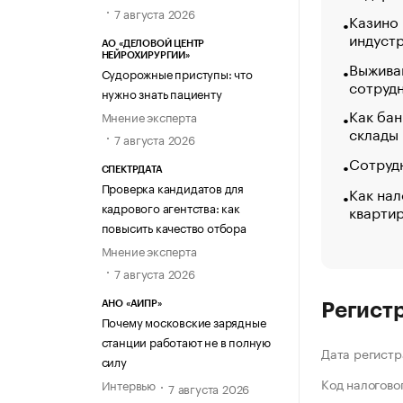
7 августа 2026
Казино
индуст
АО «ДЕЛОВОЙ ЦЕНТР
НЕЙРОХИРУРГИИ»
Выжива
Судорожные приступы: что
сотруд
нужно знать пациенту
Как бан
Мнение эксперта
склады
7 августа 2026
Сотрудн
СПЕКТРДАТА
Проверка кандидатов для
Как нал
кадрового агентства: как
кварти
повысить качество отбора
Мнение эксперта
7 августа 2026
АНО «АИПР»
Регист
Почему московские зарядные
станции работают не в полную
Дата регистр
силу
Код налогово
Интервью
7 августа 2026