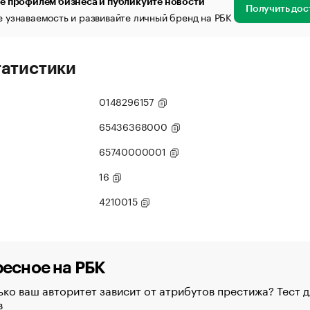
е профилем бизнеса и публикуйте новости
Получить дос
 узнаваемость и развивайте личный бренд на РБК
татистики
0148296157
65436368000
65740000001
16
4210015
есное на РБК
ко ваш авторитет зависит от атрибутов престижа? Тест д
в