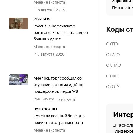
Управляйт
Мнение эксперта
Повышайте
8 августа 2026
VESPERFIN
Россияне не мечтают о
Коды с
богатстве: что для нас важнее
больших денег
ОКПО
Мнение эксперта
7 августа 2026
ОКАТО
ОКТМО
ОКФС
Минпромторг сообщил об
изучении властями идей по
ОКОГУ
поддержке селлеров WB
РБК Бизнес
7 августа
ПОВЕСТОК.НЕТ
Интер
Нужен ли военный билет для
получения загранпаспорта
Насколь
лидеро
Мнение эксперта