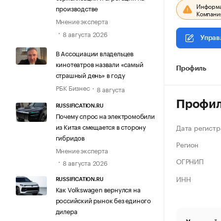
Информац
производстве
Компания
Мнение эксперта
8 августа 2026
Управ
В Ассоциации владельцев
кинотеатров назвали «самый
Профиль
страшный день» в году
РБК Бизнес
8 августа
Профи
RUSSIFICATION.RU
Почему спрос на электромобили
из Китая смещается в сторону
Дата регистр
гибридов
Регион
Мнение эксперта
ОГРНИП
8 августа 2026
ИНН
RUSSIFICATION.RU
Как Volkswagen вернулся на
российский рынок без единого
дилера