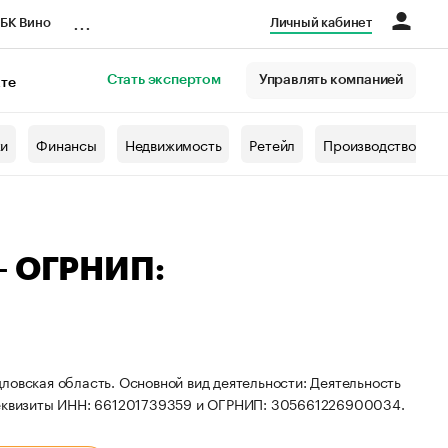
...
БК Вино
Личный кабинет
Стать экспертом
Управлять компанией
кте
азета
жи
Финансы
Недвижимость
Ретейл
Производство
— ОГРНИП:
ловская область. Основной вид деятельности: Деятельность
 реквизиты ИНН: 661201739359 и ОГРНИП: 305661226900034.