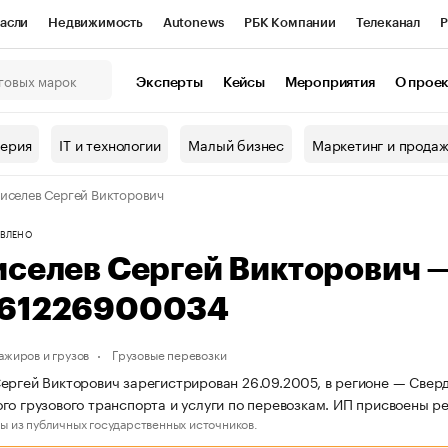
асли
Недвижимость
Autonews
РБК Компании
Телеканал
Р
К Курсы
РБК Life
Тренды
Визионеры
Национальные проекты
Эксперты
Кейсы
Мероприятия
О прое
онный клуб
Исследования
Кредитные рейтинги
Франшизы
Г
терия
IT и технологии
Малый бизнес
Маркетинг и прода
Проверка контрагентов
Политика
Экономика
Бизнес
иселев Сергей Викторович
ы
ВЛЕНО
иселев Сергей Викторович 
61226900034
ажиров и грузов
Грузовые перевозки
ергей Викторович зарегистрирован 26.09.2005, в регионе — Сверд
го грузового транспорта и услуги по перевозкам. ИП присвоены
ы из публичных государственных источников.