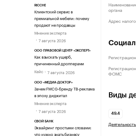
Наименование
RICCHE
органа
Клиентский сервис в
премиальной мебели: почему
Адрес налого
продают не продавцы
Мнение эксперта
7 августа 2026
Социал
ООО ПРАВОВОЙ ЦЕНТР «ЭКСПЕРТ»
Как взыскать ущерб,
Регистрацио
причиненный дропперами
Регистрацио
Кейс
7 августа 2026
ФОМС
ООО «МЕДИА-ДОКТОР»
Зачем FMCG-бренду ТВ-реклама
Виды д
в эпоху диджитал
Мнение эксперта
7 августа 2026
49.4
СВОЙ БАНК
Деятельность
Эквайринг простыми словами:
что нужно знать бизнесу