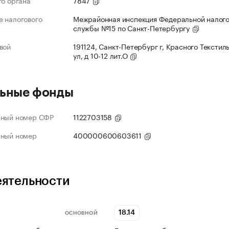
го органа
7847
 налогового
Межрайонная инспекция Федеральной налог
службы №15 по Санкт-Петербургу
вой
191124, Санкт-Петербург г, Красного Текстил
ул, д 10-12 лит.О
ьные фонды
нный номер СФР
1122703158
нный номер
400000600603611
еятельности
18.14
ОСНОВНОЙ