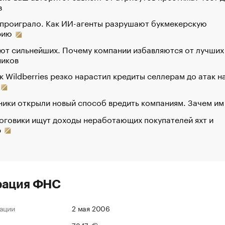
в
 проиграло. Как ИИ-агенты разрушают букмекерскую
рию
ют сильнейших. Почему компании избавляются от лучших
ников
к Wildberries резко нарастил кредиты селлерам до атак н
ики открыли новый способ вредить компаниям. Зачем им
оговики ищут доходы неработающих покупателей яхт и
р
рация ФНС
ации
2 мая 2006