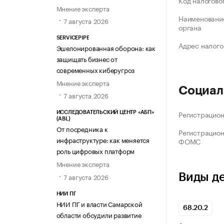
Код налогово
Мнение эксперта
Наименование
7 августа 2026
органа
SERVICEPIPE
Адрес налого
Эшелонированная оборона: как
защищать бизнес от
современных киберугроз
Мнение эксперта
Социал
7 августа 2026
Регистрацио
ИССЛЕДОВАТЕЛЬСКИЙ ЦЕНТР «АБП»
(ABL)
От посредника к
Регистрацио
инфраструктуре: как меняется
ФОМС
роль цифровых платформ
Мнение эксперта
Виды д
7 августа 2026
НИИ ПГ
НИИ ПГ и власти Самарской
68.20.2
области обсудили развитие