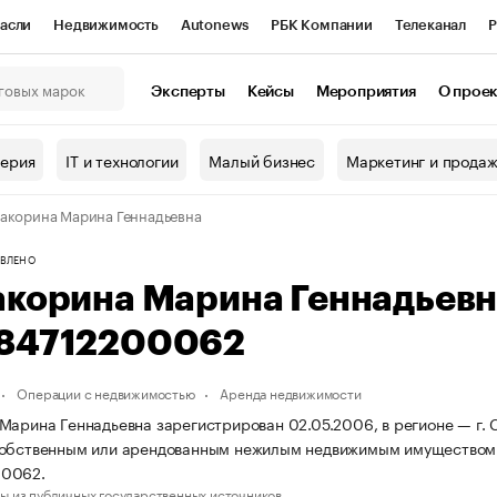
асли
Недвижимость
Autonews
РБК Компании
Телеканал
Р
К Курсы
РБК Life
Тренды
Визионеры
Национальные проекты
Эксперты
Кейсы
Мероприятия
О прое
онный клуб
Исследования
Кредитные рейтинги
Франшизы
Г
терия
IT и технологии
Малый бизнес
Маркетинг и прода
Проверка контрагентов
Политика
Экономика
Бизнес
акорина Марина Геннадьевна
ы
ВЛЕНО
акорина Марина Геннадьев
84712200062
Операции с недвижимостью
Аренда недвижимости
Марина Геннадьевна зарегистрирован 02.05.2006, в регионе — г. 
собственным или арендованным нежилым недвижимым имуществом.
0062.
ы из публичных государственных источников.