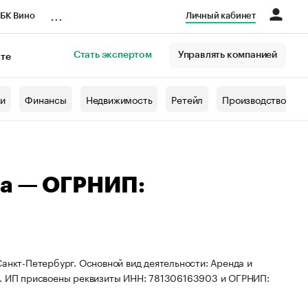
...
БК Вино
Личный кабинет
Стать экспертом
Управлять компанией
кте
азета
жи
Финансы
Недвижимость
Ретейл
Производство
на — ОГРНИП:
Санкт-Петербург. Основной вид деятельности: Аренда и
 ИП присвоены реквизиты ИНН: 781306163903 и ОГРНИП: