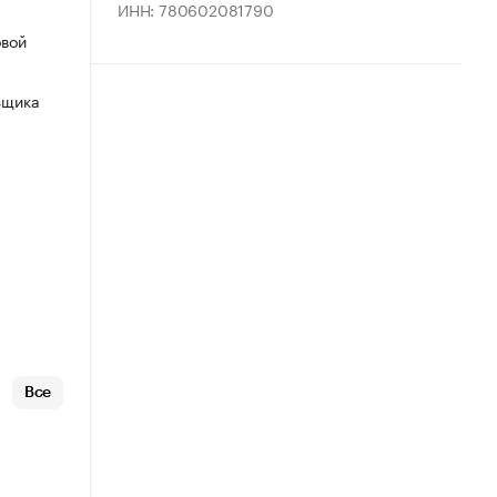
ИНН: 780602081790
овой
ьщика
Все