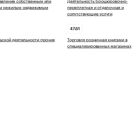
авление собственным или
Деятельность брошюровочно-
м нежилым недвижимым
переплетная и отделочная и
сопутствующие услуги
47.61
ьской деятельности прочие
Торговля розничная книгами в
специализированных магазинах