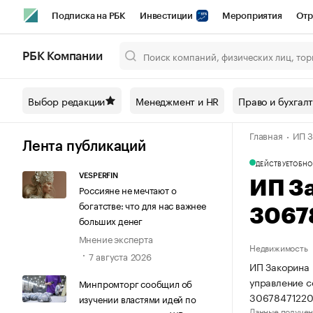
Подписка на РБК
Инвестиции
Мероприятия
Отр
Спорт
Школа управления РБК
РБК Образование
РБ
РБК Компании
Город
Стиль
Крипто
РБК Бизнес-среда
Дискусси
Выбор редакции
Менеджмент и HR
Право и бухгал
Спецпроекты СПб
Конференции СПб
Спецпроекты
Главная
ИП З
Технологии и медиа
Финансы
Рынок наличной валют
Лента публикаций
ДЕЙСТВУЕТ
ОБНО
VESPERFIN
ИП З
Россияне не мечтают о
богатстве: что для нас важнее
3067
больших денег
Мнение эксперта
Недвижимость
7 августа 2026
ИП Закорина 
управление 
Минпромторг сообщил об
30678471220
изучении властями идей по
Данные получен