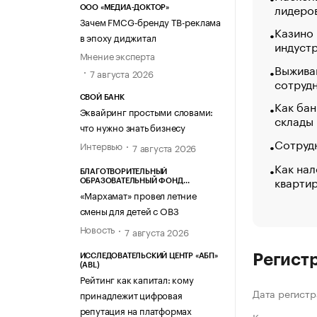
лидеро
ООО «МЕДИА-ДОКТОР»
Зачем FMCG-бренду ТВ-реклама
Казино
в эпоху диджитал
индуст
Мнение эксперта
Выжива
7 августа 2026
сотруд
СВОЙ БАНК
Как бан
Эквайринг простыми словами:
склады
что нужно знать бизнесу
Сотрудн
Интервью
7 августа 2026
Как нал
БЛАГОТВОРИТЕЛЬНЫЙ
кварти
ОБРАЗОВАТЕЛЬНЫЙ ФОНД
«МАРХАМАТ»
«Мархамат» провел летние
смены для детей с ОВЗ
Новость
7 августа 2026
Регист
ИССЛЕДОВАТЕЛЬСКИЙ ЦЕНТР «АБП»
(ABL)
Рейтинг как капитал: кому
Дата регистр
принадлежит цифровая
репутация на платформах