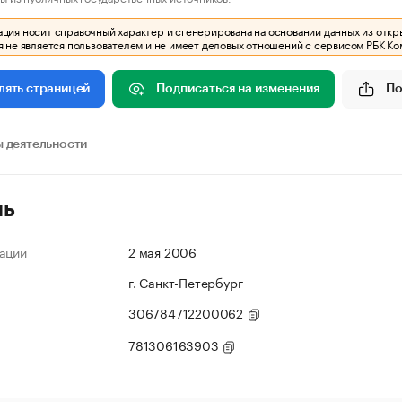
ия носит справочный характер и сгенерирована на основании данных из откр
 не является пользователем и не имеет деловых отношений с сервисом РБК Ко
Подписаться на изменения
По
лять страницей
 деятельности
ль
ации
2 мая 2006
г. Санкт-Петербург
306784712200062
781306163903