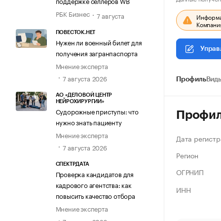
поддержке селлеров WB
РБК Бизнес
7 августа
Информац
Компания
ПОВЕСТОК.НЕТ
Нужен ли военный билет для
Управ
получения загранпаспорта
Мнение эксперта
7 августа 2026
Профиль
Виды
АО «ДЕЛОВОЙ ЦЕНТР
НЕЙРОХИРУРГИИ»
Судорожные приступы: что
Профи
нужно знать пациенту
Мнение эксперта
Дата регистр
7 августа 2026
Регион
СПЕКТРДАТА
ОГРНИП
Проверка кандидатов для
кадрового агентства: как
ИНН
повысить качество отбора
Мнение эксперта
7 августа 2026