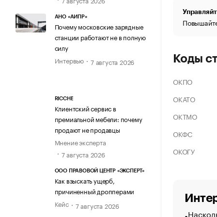
Управляйт
АНО «АИПР»
Повышайте
Почему московские зарядные
станции работают не в полную
силу
Коды с
Интервью
7 августа 2026
ОКПО
ОКАТО
RICCHE
Клиентский сервис в
ОКТМО
премиальной мебели: почему
продают не продавцы
ОКФС
Мнение эксперта
ОКОГУ
7 августа 2026
ООО ПРАВОВОЙ ЦЕНТР «ЭКСПЕРТ»
Как взыскать ущерб,
причиненный дропперами
Интер
Кейс
7 августа 2026
Насколь