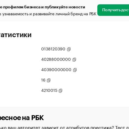
е профилем бизнеса и публикуйте новости
Получить дос
 узнаваемость и развивайте личный бренд на РБК
татистики
0138120390
40288000000
40390000000
16
4210015
есное на РБК
ко ваш авторитет зависит от атрибутов престижа? Тест д