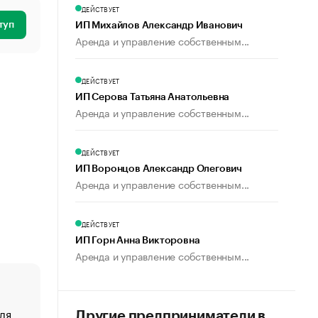
ДЕЙСТВУЕТ
туп
ИП Михайлов Александр Иванович
Аренда и управление собственным...
ДЕЙСТВУЕТ
ИП Серова Татьяна Анатольевна
Аренда и управление собственным...
ДЕЙСТВУЕТ
ИП Воронцов Александр Олегович
Аренда и управление собственным...
ДЕЙСТВУЕТ
ИП Горн Анна Викторовна
Аренда и управление собственным...
ля
«От спорта тело стареет иначе». Как живет глава ко
Другие предприниматели в