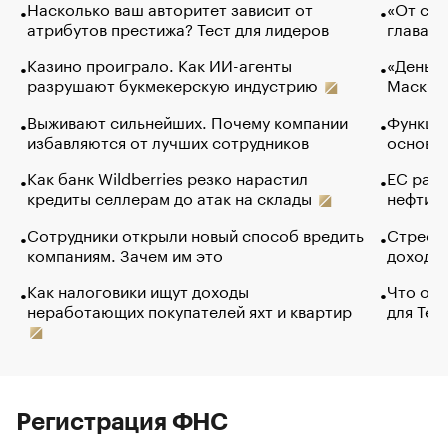
Насколько ваш авторитет зависит от
«От спо
атрибутов престижа? Тест для лидеров
глава к
Казино проиграло. Как ИИ-агенты
«Деньги
разрушают букмекерскую индустрию
Маск в 
Выживают сильнейших. Почему компании
Функции
избавляются от лучших сотрудников
основ э
Как банк Wildberries резко нарастил
ЕС раз
кредиты селлерам до атак на склады
нефти —
Сотрудники открыли новый способ вредить
Стресс 
компаниям. Зачем им это
доходов
Как налоговики ищут доходы
Что обв
неработающих покупателей яхт и квартир
для Tel
Регистрация ФНС