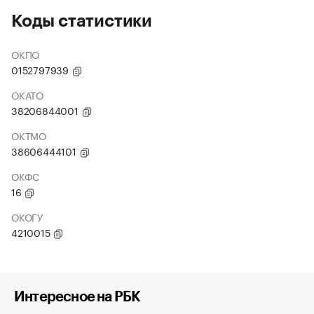
Коды статистики
ОКПО
0152797939
ОКАТО
38206844001
ОКТМО
38606444101
ОКФС
16
ОКОГУ
4210015
Интересное на РБК