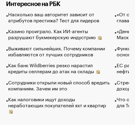
Интересное на РБК
Насколько ваш авторитет зависит от
«От спо
атрибутов престижа? Тест для лидеров
глава к
Казино проиграло. Как ИИ-агенты
«Деньги
разрушают букмекерскую индустрию
Маск в 
Выживают сильнейших. Почему компании
Функции
избавляются от лучших сотрудников
основ э
Как банк Wildberries резко нарастил
ЕС раз
кредиты селлерам до атак на склады
нефти —
Сотрудники открыли новый способ вредить
Стресс 
компаниям. Зачем им это
доходов
Как налоговики ищут доходы
Что обв
неработающих покупателей яхт и квартир
для Tel