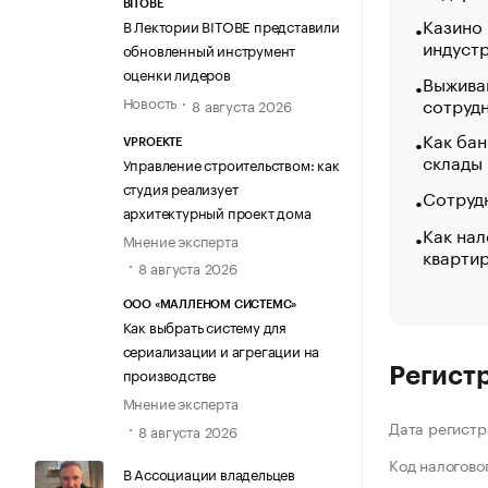
BITOBE
Казино
В Лектории BITOBE представили
индуст
обновленный инструмент
оценки лидеров
Выжива
Новость
сотруд
8 августа 2026
Как бан
VPROEKTE
склады
Управление строительством: как
студия реализует
Сотрудн
архитектурный проект дома
Как нал
Мнение эксперта
кварти
8 августа 2026
ООО «МАЛЛЕНОМ СИСТЕМС»
Как выбрать систему для
сериализации и агрегации на
производстве
Регист
Мнение эксперта
Дата регистр
8 августа 2026
Код налогово
В Ассоциации владельцев