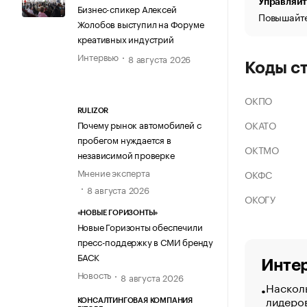
Управляйт
Бизнес-спикер Алексей
Повышайте
Жолобов выступил на Форуме
креативных индустрий
Интервью
8 августа 2026
Коды с
ОКПО
RULIZOR
ОКАТО
Почему рынок автомобилей с
пробегом нуждается в
ОКТМО
независимой проверке
Мнение эксперта
ОКФС
8 августа 2026
ОКОГУ
«НОВЫЕ ГОРИЗОНТЫ»
Новые Горизонты обеспечили
пресс-поддержку в СМИ бренду
БАСК
Интер
Новость
8 августа 2026
Насколь
лидеро
КОНСАЛТИНГОВАЯ КОМПАНИЯ