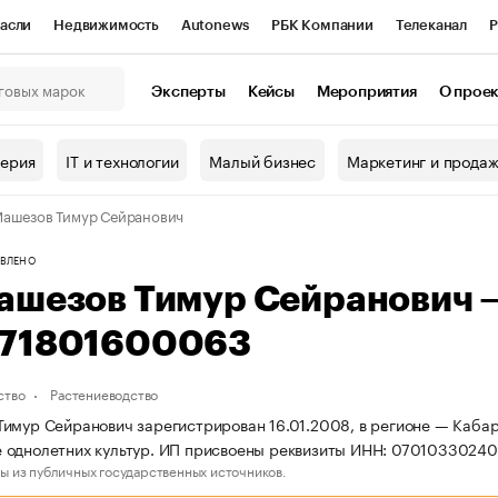
асли
Недвижимость
Autonews
РБК Компании
Телеканал
Р
К Курсы
РБК Life
Тренды
Визионеры
Национальные проекты
Эксперты
Кейсы
Мероприятия
О прое
онный клуб
Исследования
Кредитные рейтинги
Франшизы
Г
терия
IT и технологии
Малый бизнес
Маркетинг и прода
Проверка контрагентов
Политика
Экономика
Бизнес
ашезов Тимур Сейранович
ы
ВЛЕНО
ашезов Тимур Сейранович 
71801600063
ство
Растениеводство
имур Сейранович зарегистрирован 16.01.2008, в регионе — Кабар
 однолетних культур. ИП присвоены реквизиты ИНН: 0701033024
ы из публичных государственных источников.