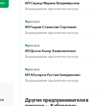
туп
ИП Сирица Марина Владимировна
Выращивание однолетних культур
ДЕЙСТВУЕТ
ИП Гедуев Станислав Сергеевич
Выращивание однолетних культур
ДЕЙСТВУЕТ
ИП Долов Анзор Хажисмелович
Выращивание однолетних культур
ДЕЙСТВУЕТ
ИП Абузаров Рустам Замудинович
Выращивание однолетних культур
ля
«От спорта тело стареет иначе». Как живет глава ко
Другие предприниматели в
создавшей GTA