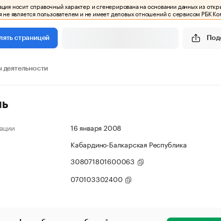
ия носит справочный характер и сгенерирована на основании данных из откр
 не является пользователем и не имеет деловых отношений с сервисом РБК Ко
Под
лять страницей
 деятельности
ль
ации
16 января 2008
Кабардино-Балкарская Республика
308071801600063
070103302400