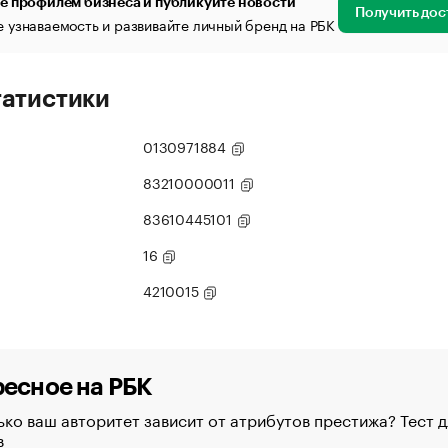
е профилем бизнеса и публикуйте новости
Получить дос
 узнаваемость и развивайте личный бренд на РБК
татистики
0130971884
83210000011
83610445101
16
4210015
есное на РБК
ко ваш авторитет зависит от атрибутов престижа? Тест д
в