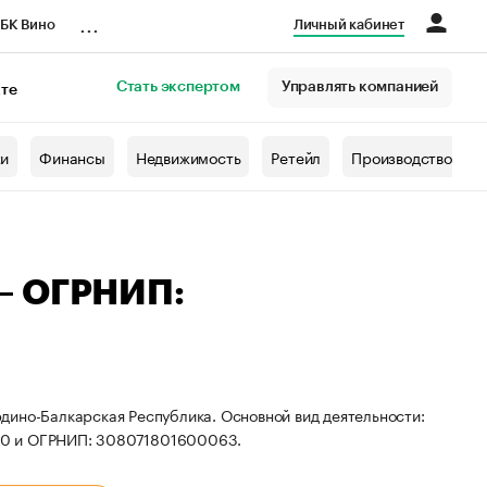
...
БК Вино
Личный кабинет
Стать экспертом
Управлять компанией
кте
азета
жи
Финансы
Недвижимость
Ретейл
Производство
— ОГРНИП:
дино-Балкарская Республика. Основной вид деятельности:
00 и ОГРНИП: 308071801600063.