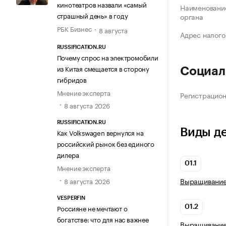
кинотеатров назвали «самый
Наименование
страшный день» в году
органа
РБК Бизнес
8 августа
Адрес налого
RUSSIFICATION.RU
Почему спрос на электромобили
из Китая смещается в сторону
Социал
гибридов
Мнение эксперта
Регистрацио
8 августа 2026
RUSSIFICATION.RU
Виды д
Как Volkswagen вернулся на
российский рынок без единого
дилера
01.1
Мнение эксперта
Выращивание 
8 августа 2026
VESPERFIN
Россияне не мечтают о
01.2
богатстве: что для нас важнее
Выращивание 