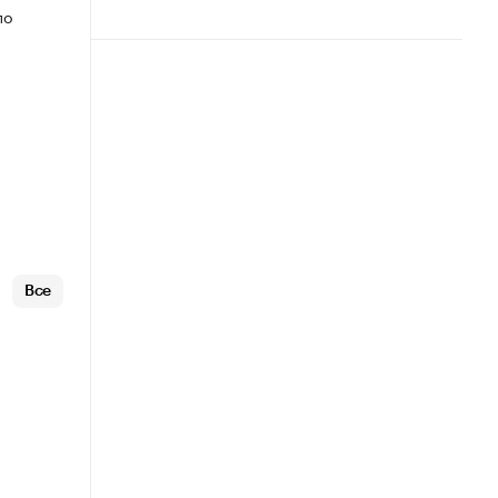
по
Все