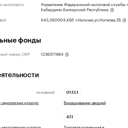
 налогового
Управление Федеральной налоговой службы 
Кабардино-Балкарской Республике
вой
643,360004,КБР, г.Нальчик,ул.Ногмова,55
ьные фонды
нный номер СФР
1236517684
еятельности
01.13.1
ОСНОВНОЙ
однолетних культур
Выращивание овощей
47.1
многолетних культур
Торговля розничная в