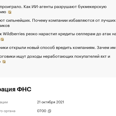
 проиграло. Как ИИ-агенты разрушают букмекерскую
рию
ют сильнейших. Почему компании избавляются от лучших
ников
к Wildberries резко нарастил кредиты селлерам до атак н
ики открыли новый способ вредить компаниям. Зачем им
оговики ищут доходы неработающих покупателей яхт и
р
рация ФНС
ации
21 октября 2021
го органа
0700