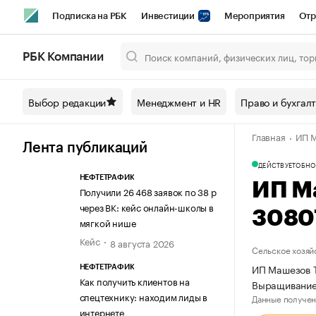
Подписка на РБК
Инвестиции
Мероприятия
Отр
Спорт
Школа управления РБК
РБК Образование
РБ
РБК Компании
Город
Стиль
Крипто
РБК Бизнес-среда
Дискусси
Выбор редакции
Менеджмент и HR
Право и бухгал
Спецпроекты СПб
Конференции СПб
Спецпроекты
Главная
ИП М
Технологии и медиа
Финансы
Рынок наличной валют
Лента публикаций
ДЕЙСТВУЕТ
ОБНО
НЕФТЕТРАФИК
ИП М
Получили 26 468 заявок по 38 р
через ВК: кейс онлайн-школы в
3080
мягкой нише
Кейс
8 августа 2026
Сельское хозяй
ИП Машезов Т
НЕФТЕТРАФИК
Как получить клиентов на
Выращивание
спецтехнику: находим лиды в
Данные получен
интернете