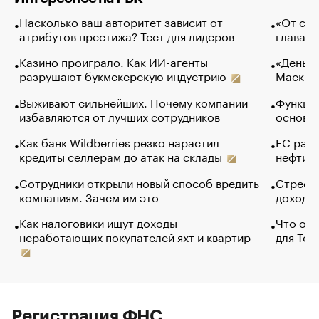
Насколько ваш авторитет зависит от
«От спо
атрибутов престижа? Тест для лидеров
глава к
Казино проиграло. Как ИИ-агенты
«Деньги
разрушают букмекерскую индустрию
Маск в 
Выживают сильнейших. Почему компании
Функции
избавляются от лучших сотрудников
основ э
Как банк Wildberries резко нарастил
ЕС раз
кредиты селлерам до атак на склады
нефти —
Сотрудники открыли новый способ вредить
Стресс 
компаниям. Зачем им это
доходов
Как налоговики ищут доходы
Что обв
неработающих покупателей яхт и квартир
для Tel
Регистрация ФНС