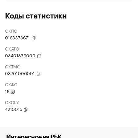
Коды статистики
ОКПО
0163373671
ОКАТО
03401370000
ОКТМО
03701000001
ОКФС
16
ОКОГУ
4210015
Интересное на РБК