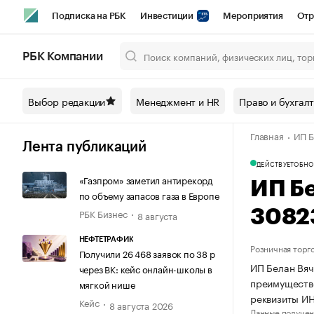
Подписка на РБК
Инвестиции
Мероприятия
Отр
Спорт
Школа управления РБК
РБК Образование
РБ
РБК Компании
Город
Стиль
Крипто
РБК Бизнес-среда
Дискусси
Выбор редакции
Менеджмент и HR
Право и бухгал
Спецпроекты СПб
Конференции СПб
Спецпроекты
Главная
ИП Б
Технологии и медиа
Финансы
Рынок наличной валют
Лента публикаций
ДЕЙСТВУЕТ
ОБНО
«Газпром» заметил антирекорд
ИП Б
по объему запасов газа в Европе
РБК Бизнес
3082
8 августа
НЕФТЕТРАФИК
Розничная торг
Получили 26 468 заявок по 38 р
ИП Белан Вяч
через ВК: кейс онлайн-школы в
преимуществе
мягкой нише
реквизиты И
Кейс
8 августа 2026
Данные получен