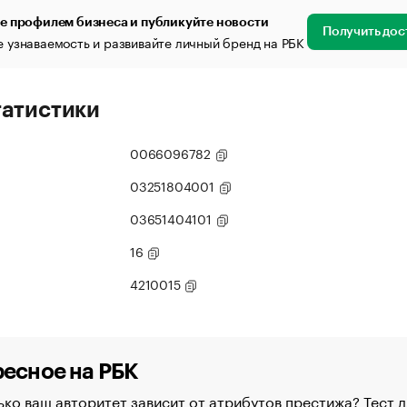
е профилем бизнеса и публикуйте новости
Получить дос
 узнаваемость и развивайте личный бренд на РБК
татистики
0066096782
03251804001
03651404101
16
4210015
есное на РБК
ко ваш авторитет зависит от атрибутов престижа? Тест д