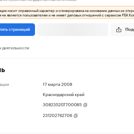
ия носит справочный характер и сгенерирована на основании данных из откр
 не является пользователем и не имеет деловых отношений с сервисом РБК Ко
Под
лять страницей
 деятельности
ль
ации
17 марта 2008
Краснодарский край
308235207700085
231202762706