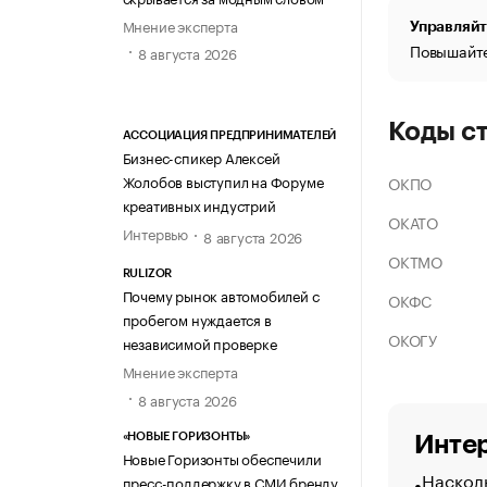
Мнение эксперта
Управляйт
Повышайте
8 августа 2026
Коды с
АССОЦИАЦИЯ ПРЕДПРИНИМАТЕЛЕЙ
Бизнес-спикер Алексей
Жолобов выступил на Форуме
ОКПО
креативных индустрий
ОКАТО
Интервью
8 августа 2026
ОКТМО
RULIZOR
Почему рынок автомобилей с
ОКФС
пробегом нуждается в
ОКОГУ
независимой проверке
Мнение эксперта
8 августа 2026
«НОВЫЕ ГОРИЗОНТЫ»
Интер
Новые Горизонты обеспечили
Насколь
пресс-поддержку в СМИ бренду