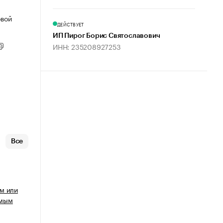
овой
ДЕЙСТВУЕТ
ИП Пирог Борис Святославович
ИНН: 235208927253
Все
м или
имым