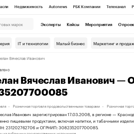
асли
Недвижимость
Autonews
РБК Компании
Телеканал
Р
К Курсы
РБК Life
Тренды
Визионеры
Национальные проекты
Эксперты
Кейсы
Мероприятия
О прое
онный клуб
Исследования
Кредитные рейтинги
Франшизы
Г
терия
IT и технологии
Малый бизнес
Маркетинг и прода
Проверка контрагентов
Политика
Экономика
Бизнес
елан Вячеслав Иванович
ы
ВЛЕНО
елан Вячеслав Иванович — 
35207700085
овля
Розничная торговля продовольственными товарами
Розничная торг
еслав Иванович зарегистрирован 17.03.2008, в регионе — Краснод
нно пищевыми продуктами, включая напитки, и табачными издели
НН: 231202762706 и ОГРНИП: 308235207700085.
ы из публичных государственных источников.