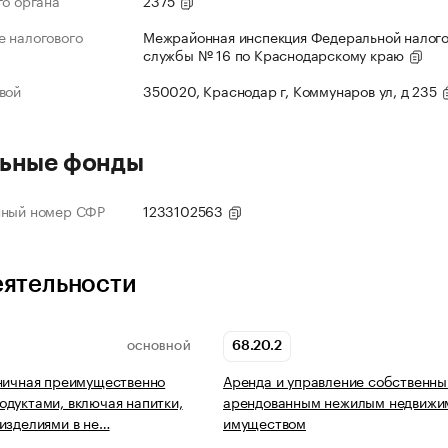
го органа
2375
 налогового
Межрайонная инспекция Федеральной налог
службы № 16 по Краснодарскому краю
вой
350020, Краснодар г, Коммунаров ул, д 235
ьные фонды
нный номер СФР
1233102563
еятельности
68.20.2
ОСНОВНОЙ
ничная преимущественно
Аренда и управление собственны
дуктами, включая напитки,
арендованным нежилым недвиж
изделиями в не…
имуществом