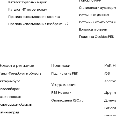
Каталог торговых марок
Статистика и аудитори
Каталог ИП по регионам
Источники данных
Правила использования сервиса
Источник отчетности 
Правила использования изображений
Вопросы и ответы
Политика Cookies РБК
Новости регионов
Подписки
РБК Н
анкт-Петербург и область
Подписка на РБК
iOS
катеринбург
Androi
Уведомления
Новосибирск
Други
RSS Новости
Башкортостан
Оповещения RBC.ru
Домены
ологодская область
Рег.об
Калининград
Рег.ре