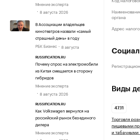
Код налогово
Мнение эксперта
Наименование
8 августа 2026
органа
В Ассоциации владельцев
Адрес налого
кинотеатров назвали «самый
страшный день» в году
РБК Бизнес
8 августа
Социал
RUSSIFICATION.RU
Почему спрос на электромобили
Регистрацио
из Китая смещается в сторону
гибридов
Мнение эксперта
Виды д
8 августа 2026
RUSSIFICATION.RU
47.11
Как Volkswagen вернулся на
российский рынок без единого
Торговля роз
дилера
пищевыми про
и табачными 
Мнение эксперта