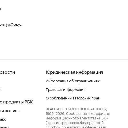
я
Контур.Фокус
овости
Юридическая информация
Информация об ограничениях
d
Правовая информация
О соблюдении авторских прав
е продукты РБК
© АО «РОСБИЗНЕСКОНСАЛТИНГ»,
 и хостинг
1995–2026.
Сообщения и материалы
информационного агентства «РБК»
лако
(зарегистрировано Федеральной
службой по надзору в сфере связи,
шения