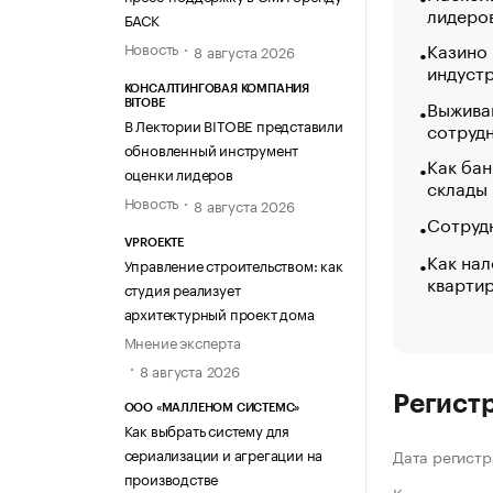
лидеро
БАСК
Казино
Новость
8 августа 2026
индуст
КОНСАЛТИНГОВАЯ КОМПАНИЯ
Выжива
BITOBE
В Лектории BITOBE представили
сотруд
обновленный инструмент
Как бан
оценки лидеров
склады
Новость
8 августа 2026
Сотрудн
VPROEKTE
Как нал
Управление строительством: как
кварти
студия реализует
архитектурный проект дома
Мнение эксперта
8 августа 2026
Регист
ООО «МАЛЛЕНОМ СИСТЕМС»
Как выбрать систему для
сериализации и агрегации на
Дата регистр
производстве