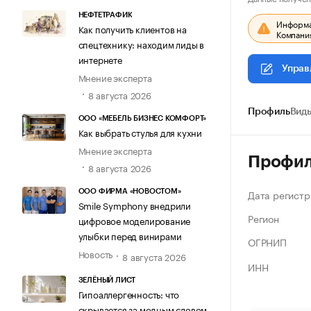
НЕФТЕТРАФИК
Информац
Как получить клиентов на
Компания
спецтехнику: находим лиды в
интернете
Управ
Мнение эксперта
8 августа 2026
Профиль
Виды
ООО «МЕБЕЛЬ БИЗНЕС КОМФОРТ»
Как выбрать стулья для кухни
Мнение эксперта
Профи
8 августа 2026
Дата регистр
ООО ФИРМА «НОВОСТОМ»
Smile Symphony внедрили
Регион
цифровое моделирование
улыбки перед винирами
ОГРНИП
Новость
8 августа 2026
ИНН
ЗЕЛЁНЫЙ ЛИСТ
Гипоаллергенность: что
скрывается за модным словом