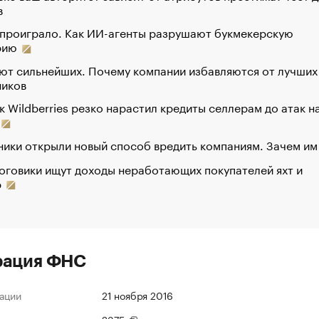
в
 проиграло. Как ИИ-агенты разрушают букмекерскую
рию
ют сильнейших. Почему компании избавляются от лучших
ников
к Wildberries резко нарастил кредиты селлерам до атак н
ики открыли новый способ вредить компаниям. Зачем им
оговики ищут доходы неработающих покупателей яхт и
р
рация ФНС
ации
21 ноября 2016