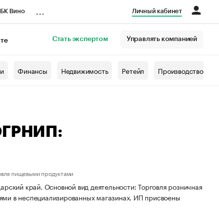
...
БК Вино
Личный кабинет
Стать экспертом
Управлять компанией
кте
азета
жи
Финансы
Недвижимость
Ретейл
Производство
ОГРНИП:
овля пищевыми продуктами
арский край. Основной вид деятельности: Торговля розничная
ями в неспециализированных магазинах. ИП присвоены