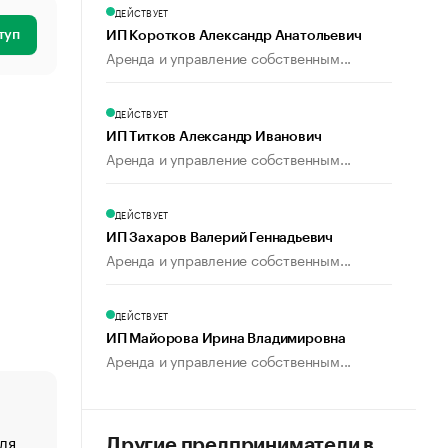
ДЕЙСТВУЕТ
туп
ИП Коротков Александр Анатольевич
Аренда и управление собственным...
ДЕЙСТВУЕТ
ИП Титков Александр Иванович
Аренда и управление собственным...
ДЕЙСТВУЕТ
ИП Захаров Валерий Геннадьевич
Аренда и управление собственным...
ДЕЙСТВУЕТ
ИП Майорова Ирина Владимировна
Аренда и управление собственным...
ля
«От спорта тело стареет иначе». Как живет глава ко
Другие предприниматели в