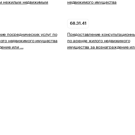
м нежилым недвижимым
недвижимого имущества
68.31.41
ие посреднических услуг по
Предоставление консультационны
лого недвижимого имущества
по аренде жилого недвижимого
дение или …
имущества за вознаграждение ил