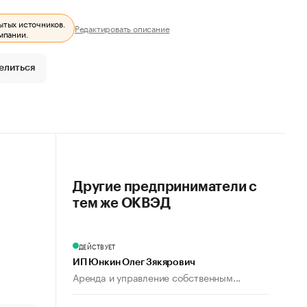
ытых источников.
Редактировать описание
мпании.
елиться
Другие предприниматели с
тем же ОКВЭД
ДЕЙСТВУЕТ
ИП Юнкин Олег Зякярович
Аренда и управление собственным...