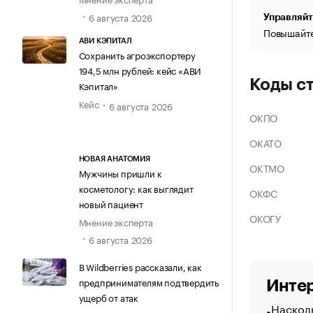
6 августа 2026
Управляйт
Повышайте
АВИ КЭПИТАЛ
Сохранить агроэкспортеру
194,5 млн рублей: кейс «АВИ
Коды с
Кэпитал»
Кейс
6 августа 2026
ОКПО
ОКАТО
НОВАЯ АНАТОМИЯ
ОКТМО
Мужчины пришли к
косметологу: как выглядит
ОКФС
новый пациент
ОКОГУ
Мнение эксперта
6 августа 2026
В Wildberries рассказали, как
предпринимателям подтвердить
Интер
ущерб от атак
Насколь