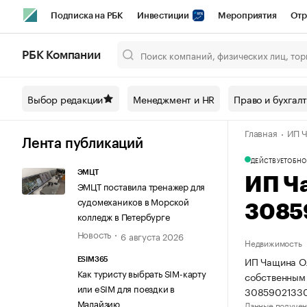
Подписка на РБК
Инвестиции
Мероприятия
Отр
Спорт
Школа управления РБК
РБК Образование
РБ
РБК Компании
Город
Стиль
Крипто
РБК Бизнес-среда
Дискусси
Выбор редакции
Менеджмент и HR
Право и бухгал
Спецпроекты СПб
Конференции СПб
Спецпроекты
Главная
ИП Ч
Технологии и медиа
Финансы
Рынок наличной валют
Лента публикаций
ДЕЙСТВУЕТ
ОБНО
ЭМЦТ
ИП Ч
ЭМЦТ поставила тренажер для
судомехаников в Морской
3085
колледж в Петербурге
Новость
6 августа 2026
Недвижимость
ИП Чащина Ол
ESIM365
Как туристу выбрать SIM-карту
собственным
или eSIM для поездки в
3085902133
Малайзию
Данные получен