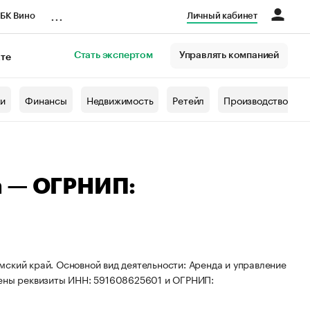
...
БК Вино
Личный кабинет
Стать экспертом
Управлять компанией
кте
азета
жи
Финансы
Недвижимость
Ретейл
Производство
а — ОГРНИП:
ский край. Основной вид деятельности: Аренда и управление
ены реквизиты ИНН: 591608625601 и ОГРНИП: