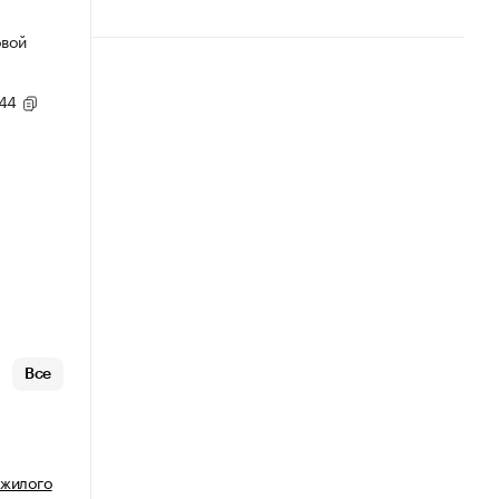
овой
,44
Все
 жилого