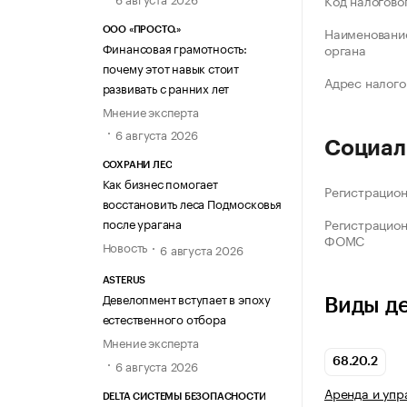
Код налогово
Наименование
ООО «ПРОСТО.»
Финансовая грамотность:
органа
почему этот навык стоит
Адрес налого
развивать с ранних лет
Мнение эксперта
6 августа 2026
Социал
СОХРАНИ ЛЕС
Как бизнес помогает
Регистрацио
восстановить леса Подмосковья
после урагана
Регистрацио
ФОМС
Новость
6 августа 2026
ASTERUS
Девелопмент вступает в эпоху
Виды д
естественного отбора
Мнение эксперта
68.20.2
6 августа 2026
Аренда и упр
DELTA СИСТЕМЫ БЕЗОПАСНОСТИ