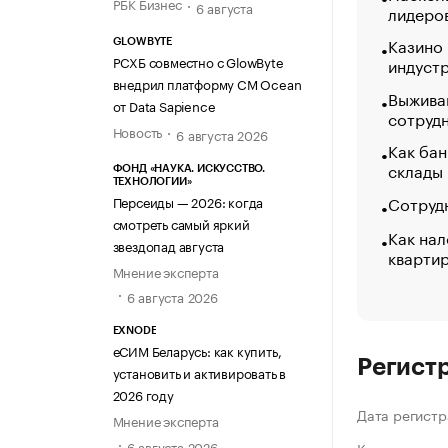
РБК Бизнес
6 августа
лидеро
Казино
GLOWBYTE
РСХБ совместно с GlowByte
индуст
внедрил платформу CM Ocean
Выжива
от Data Sapience
сотруд
Новость
6 августа 2026
Как бан
склады
ФОНД «НАУКА. ИСКУССТВО.
ТЕХНОЛОГИИ»
Сотрудн
Персеиды — 2026: когда
смотреть самый яркий
Как нал
звездопад августа
кварти
Мнение эксперта
6 августа 2026
EXNODE
еСИМ Беларусь: как купить,
Регист
установить и активировать в
2026 году
Дата регистр
Мнение эксперта
6 августа 2026