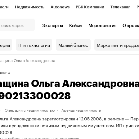
асли
Недвижимость
Autonews
РБК Компании
Телеканал
Р
К Курсы
РБК Life
Тренды
Визионеры
Национальные проекты
Эксперты
Кейсы
Мероприятия
О прое
онный клуб
Исследования
Кредитные рейтинги
Франшизы
Г
терия
IT и технологии
Малый бизнес
Маркетинг и прода
Проверка контрагентов
Политика
Экономика
Бизнес
ащина Ольга Александровна
ы
ВЛЕНО
ащина Ольга Александровн
90213300028
Операции с недвижимостью
Аренда недвижимости
ьга Александровна зарегистрирован 12.05.2008, в регионе — Перм
 или арендованным нежилым недвижимым имуществом. ИП присво
00028.
ы из публичных государственных источников.