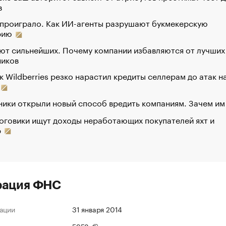
в
 проиграло. Как ИИ-агенты разрушают букмекерскую
рию
ют сильнейших. Почему компании избавляются от лучших
ников
к Wildberries резко нарастил кредиты селлерам до атак н
ики открыли новый способ вредить компаниям. Зачем им
оговики ищут доходы неработающих покупателей яхт и
р
рация ФНС
ации
31 января 2014