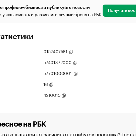
е профилем бизнеса и публикуйте новости
Получить дос
 узнаваемость и развивайте личный бренд на РБК
татистики
0152407561
57401372000
57701000001
16
4210015
есное на РБК
ко ваш авторитет зависит от атрибутов престижа? Тест д