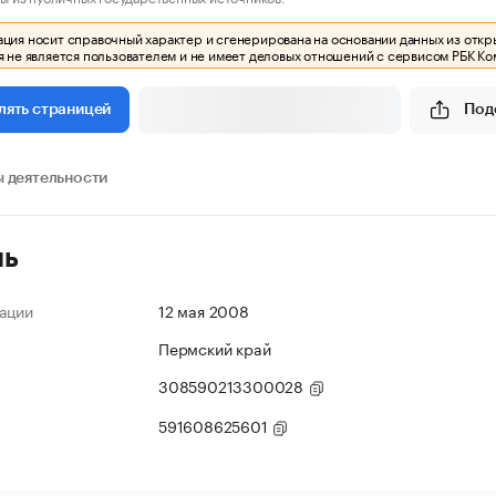
ия носит справочный характер и сгенерирована на основании данных из откр
 не является пользователем и не имеет деловых отношений с сервисом РБК Ко
Под
лять страницей
 деятельности
ль
ации
12 мая 2008
Пермский край
308590213300028
591608625601