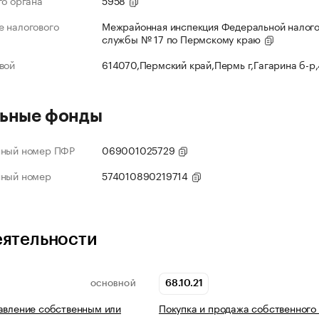
го органа
5958
 налогового
Межрайонная инспекция Федеральной налог
службы № 17 по Пермскому краю
вой
614070,Пермский край,Пермь г,Гагарина б-р
ьные фонды
нный номер ПФР
069001025729
нный номер
574010890219714
еятельности
68.10.21
ОСНОВНОЙ
авление собственным или
Покупка и продажа собственного