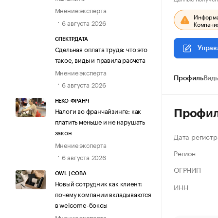
Мнение эксперта
Информац
6 августа 2026
Компания
СПЕКТРДАТА
Сдельная оплата труда: что это
Управ
такое, виды и правила расчета
Мнение эксперта
Профиль
Виды
6 августа 2026
НЕКО-ФРАНЧ
Налоги во франчайзинге: как
Профи
платить меньше и не нарушать
закон
Дата регистр
Мнение эксперта
Регион
6 августа 2026
ОГРНИП
OWL | СОВА
Новый сотрудник как клиент:
ИНН
почему компании вкладываются
в welcome-боксы
Мнение эксперта