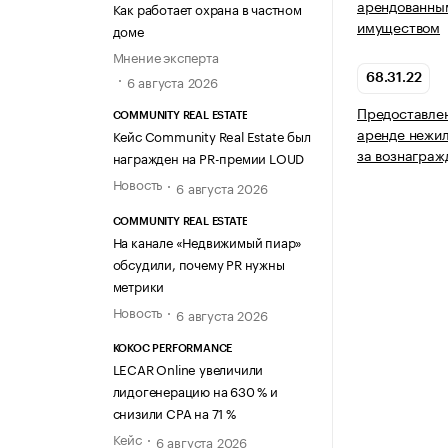
арендованны
Как работает охрана в частном
имуществом
доме
Мнение эксперта
6 августа 2026
68.31.22
Предоставлен
COMMUNITY REAL ESTATE
аренде нежи
Кейс Community Real Estate был
за вознаграж
награжден на PR-премии LOUD
Новость
6 августа 2026
COMMUNITY REAL ESTATE
На канале «Недвижимый пиар»
обсудили, почему PR нужны
метрики
Новость
6 августа 2026
KOKOC PERFORMANCE
LECAR Online увеличили
лидогенерацию на 630 % и
снизили CPA на 71 %
Кейс
6 августа 2026