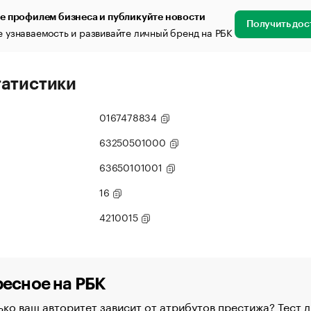
е профилем бизнеса и публикуйте новости
Получить дос
 узнаваемость и развивайте личный бренд на РБК
татистики
0167478834
63250501000
63650101001
16
4210015
есное на РБК
ко ваш авторитет зависит от атрибутов престижа? Тест д