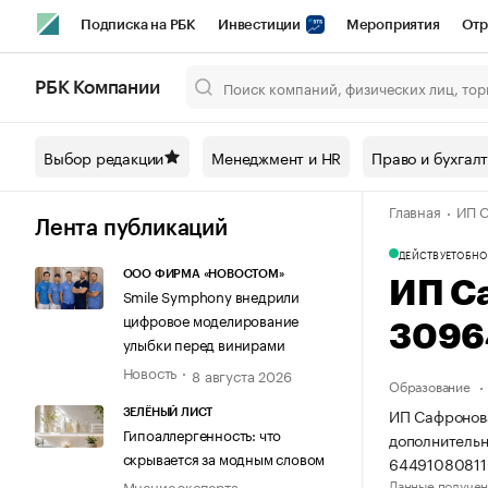
Подписка на РБК
Инвестиции
Мероприятия
Отр
Спорт
Школа управления РБК
РБК Образование
РБ
РБК Компании
Город
Стиль
Крипто
РБК Бизнес-среда
Дискусси
Выбор редакции
Менеджмент и HR
Право и бухгал
Спецпроекты СПб
Конференции СПб
Спецпроекты
Главная
ИП С
Технологии и медиа
Финансы
Рынок наличной валют
Лента публикаций
ДЕЙСТВУЕТ
ОБНО
ООО ФИРМА «НОВОСТОМ»
ИП С
Smile Symphony внедрили
цифровое моделирование
3096
улыбки перед винирами
Новость
8 августа 2026
Образование
ИП Сафронова
ЗЕЛЁНЫЙ ЛИСТ
Гипоаллергенность: что
дополнительн
скрывается за модным словом
64491080811
Данные получен
Мнение эксперта