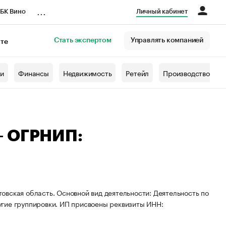
...
БК Вино
Личный кабинет
Стать экспертом
Управлять компанией
кте
азета
жи
Финансы
Недвижимость
Ретейл
Производство
— ОГРНИП:
вская область. Основной вид деятельности: Деятельность по
гие группировки. ИП присвоены реквизиты ИНН: