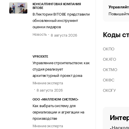
КОНСАЛТИНГОВАЯ КОМПАНИЯ
Управляйт
BITOBE
Повышайте
В Лектории BITOBE представили
обновленный инструмент
оценки лидеров
Новость
Коды с
8 августа 2026
ОКПО
VPROEKTE
ОКАТО
Управление строительством: как
студия реализует
ОКТМО
архитектурный проект дома
ОКФС
Мнение эксперта
ОКОГУ
8 августа 2026
ООО «МАЛЛЕНОМ СИСТЕМС»
Как выбрать систему для
сериализации и агрегации на
Интер
производстве
Мнение эксперта
Насколь