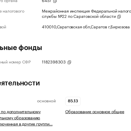
го органа
6457
 налогового
Межрайонная инспекция Федеральной налог
службы №22 по Саратовской области
вой
410010,Саратовская обл,Саратов г,Бирюзова
ьные фонды
нный номер СФР
1182398303
еятельности
85.13
ОСНОВНОЙ
 по дополнительному
Образование основное общее
льному образованию
ключенная в другие группи…