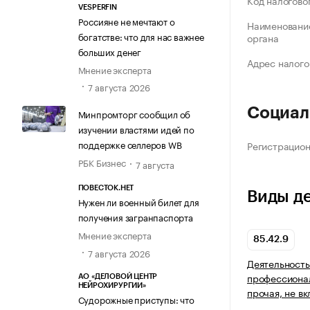
Код налогово
VESPERFIN
Россияне не мечтают о
Наименование
богатстве: что для нас важнее
органа
больших денег
Адрес налого
Мнение эксперта
7 августа 2026
Социал
Минпромторг сообщил об
изучении властями идей по
поддержке селлеров WB
Регистрацио
РБК Бизнес
7 августа
ПОВЕСТОК.НЕТ
Виды д
Нужен ли военный билет для
получения загранпаспорта
Мнение эксперта
85.42.9
7 августа 2026
Деятельность
профессиона
АО «ДЕЛОВОЙ ЦЕНТР
НЕЙРОХИРУРГИИ»
прочая, не в
Судорожные приступы: что