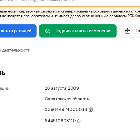
ия носит справочный характер и сгенерирована на основании данных из откр
 не является пользователем и не имеет деловых отношений с сервисом РБК Ко
Подписаться на изменения
По
лять страницей
 деятельности
ль
ации
28 августа 2009
Саратовская область
309644924000036
644910808110