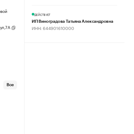
овой
ДЕЙСТВУЕТ
ИП Виноградова Татьяна Александровна
 ул,7А
ИНН: 644901610000
Все