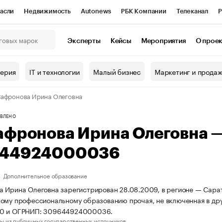
асли
Недвижимость
Autonews
РБК Компании
Телеканал
Р
К Курсы
РБК Life
Тренды
Визионеры
Национальные проекты
Эксперты
Кейсы
Мероприятия
О прое
онный клуб
Исследования
Кредитные рейтинги
Франшизы
Г
терия
IT и технологии
Малый бизнес
Маркетинг и прода
Проверка контрагентов
Политика
Экономика
Бизнес
афронова Ирина Олеговна
ы
ВЛЕНО
афронова Ирина Олеговна 
44924000036
Дополнительное образование
 Ирина Олеговна зарегистрирован 28.08.2009, в регионе — Сарато
ому профессиональному образованию прочая, не включенная в дру
0 и ОГРНИП: 309644924000036.
ы из публичных государственных источников.