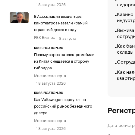
лидеро
8 августа 2026
Казино
В Ассоциации владельцев
индуст
кинотеатров назвали «самый
Выжива
страшный день» в году
сотруд
РБК Бизнес
8 августа
Как бан
RUSSIFICATION.RU
склады
Почему спрос на электромобили
Сотрудн
из Китая смещается в сторону
гибридов
Как нал
Мнение эксперта
кварти
8 августа 2026
RUSSIFICATION.RU
Как Volkswagen вернулся на
российский рынок без единого
Регист
дилера
Мнение эксперта
Дата регистр
8 августа 2026