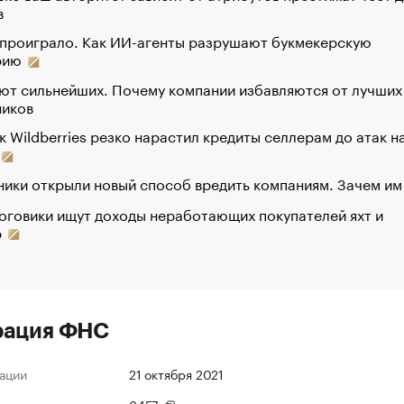
в
 проиграло. Как ИИ-агенты разрушают букмекерскую
рию
ют сильнейших. Почему компании избавляются от лучших
ников
к Wildberries резко нарастил кредиты селлерам до атак н
ики открыли новый способ вредить компаниям. Зачем им
оговики ищут доходы неработающих покупателей яхт и
р
рация ФНС
ации
21 октября 2021