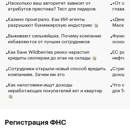
Насколько ваш авторитет зависит от
«От спо
атрибутов престижа? Тест для лидеров
глава к
Казино проиграло. Как ИИ-агенты
«Деньги
разрушают букмекерскую индустрию
Маск в 
Выживают сильнейших. Почему компании
Функции
избавляются от лучших сотрудников
основ э
Как банк Wildberries резко нарастил
ЕС раз
кредиты селлерам до атак на склады
нефти —
Сотрудники открыли новый способ вредить
Стресс 
компаниям. Зачем им это
доходов
Как налоговики ищут доходы
Что обв
неработающих покупателей яхт и квартир
для Tel
Регистрация ФНС