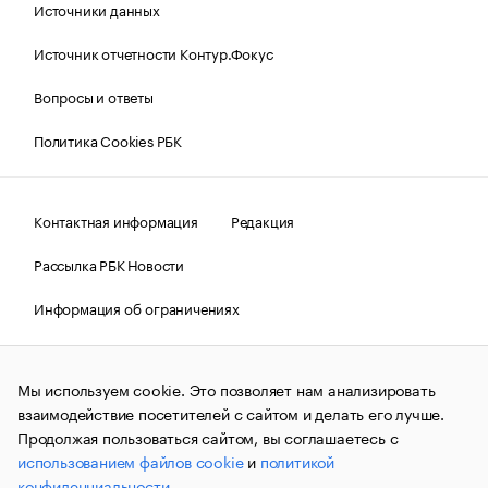
Источники данных
Источник отчетности Контур.Фокус
Вопросы и ответы
Политика Cookies РБК
Контактная информация
Редакция
Рассылка РБК Новости
Информация об ограничениях
Правовая информация
О соблюдении авторских прав
Мы используем cookie. Это позволяет нам анализировать
© АО «РОСБИЗНЕСКОНСАЛТИНГ»,
1995–2026.
Сообщения
и материалы информационного агентства «РБК»
взаимодействие посетителей с сайтом и делать его лучше.
(зарегистрировано Федеральной службой по надзору в сфере
Продолжая пользоваться сайтом, вы соглашаетесь с
связи, информационных технологий и массовых
использованием файлов cookie
и
политикой
коммуникаций (Роскомнадзор) 09.12.2015 за номером ИА
№ФС77-63848) сопровождаются пометкой «РБК». Отдельные
конфиденциальности
.