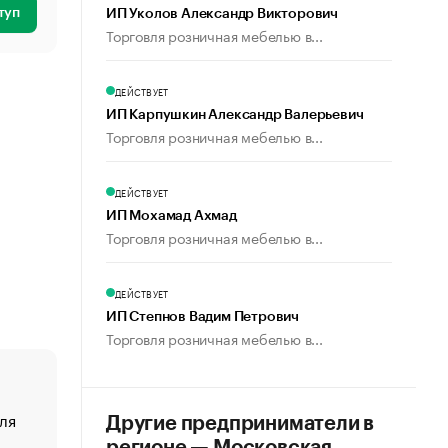
туп
ИП Уколов Александр Викторович
Торговля розничная мебелью в...
ДЕЙСТВУЕТ
ИП Карпушкин Александр Валерьевич
Торговля розничная мебелью в...
ДЕЙСТВУЕТ
ИП Мохамад Ахмад
Торговля розничная мебелью в...
ДЕЙСТВУЕТ
ИП Степнов Вадим Петрович
Торговля розничная мебелью в...
ля
«От спорта тело стареет иначе». Как живет глава ко
Другие предприниматели в
создавшей GTA