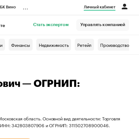
...
БК Вино
Личный кабинет
Стать экспертом
Управлять компанией
кте
азета
жи
Финансы
Недвижимость
Ретейл
Производство
ович — ОГРНИП:
осковская область. Основной вид деятельности: Торговля
ты ИНН: 342803807906 и ОГРНИП: 311502708900046.