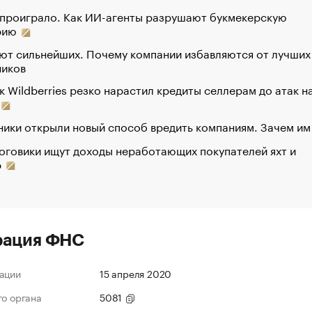
 проиграло. Как ИИ-агенты разрушают букмекерскую
рию
ют сильнейших. Почему компании избавляются от лучших
ников
к Wildberries резко нарастил кредиты селлерам до атак н
ики открыли новый способ вредить компаниям. Зачем им
оговики ищут доходы неработающих покупателей яхт и
р
рация ФНС
ации
15 апреля 2020
го органа
5081