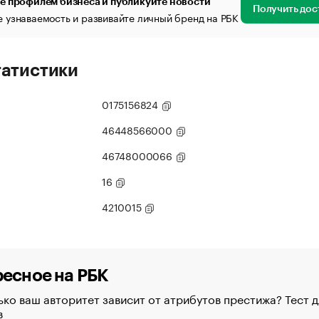
е профилем бизнеса и публикуйте новости
Получить дос
 узнаваемость и развивайте личный бренд на РБК
татистики
0175156824
46448566000
46748000066
16
4210015
есное на РБК
ко ваш авторитет зависит от атрибутов престижа? Тест д
в