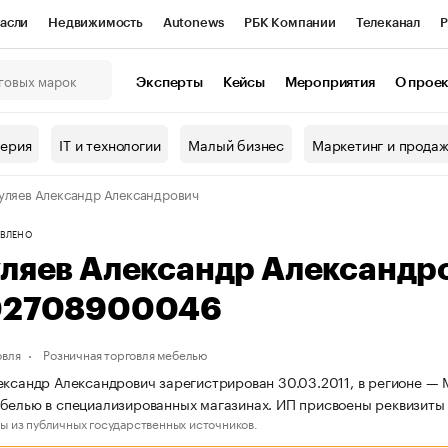
асли
Недвижимость
Autonews
РБК Компании
Телеканал
Р
К Курсы
РБК Life
Тренды
Визионеры
Национальные проекты
Эксперты
Кейсы
Мероприятия
О прое
онный клуб
Исследования
Кредитные рейтинги
Франшизы
Г
терия
IT и технологии
Малый бизнес
Маркетинг и прода
Проверка контрагентов
Политика
Экономика
Бизнес
уляев Александр Александрович
ы
ВЛЕНО
уляев Александр Александр
02708900046
овля
Розничная торговля мебелью
ександр Александрович зарегистрирован 30.03.2011, в регионе — М
ебелью в специализированных магазинах. ИП присвоены реквизи
ы из публичных государственных источников.