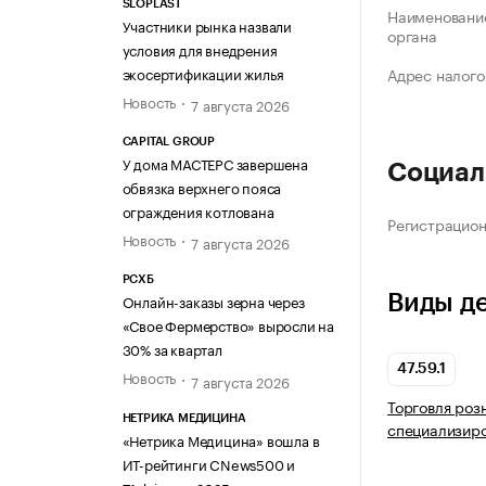
SLOPLAST
Наименование
Участники рынка назвали
органа
условия для внедрения
экосертификации жилья
Адрес налого
Новость
7 августа 2026
CAPITAL GROUP
У дома МАСТЕРС завершена
Социал
обвязка верхнего пояса
ограждения котлована
Регистрацио
Новость
7 августа 2026
РСХБ
Виды д
Онлайн-заказы зерна через
«Свое Фермерство» выросли на
30% за квартал
47.59.1
Новость
7 августа 2026
Торговля роз
НЕТРИКА МЕДИЦИНА
специализир
«Нетрика Медицина» вошла в
ИТ-рейтинги CNews500 и