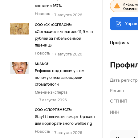
Информац
составил 167%
Компания
Новость
7 августа 2026
Управ
ООО «СК «СОГЛАСИЕ»
«Согласие» выплатило 11,9 млн
рублей за гибель озимой
Профиль
пшеницы
Новость
7 августа 2026
Профи
NUANCE
Рефлюкс под новым углом:
почему о нем заговорили
Дата регистр
стоматологи
Регион
Мнение эксперта
7 августа 2026
ОГРНИП
ИНН
ООО «СПОРТ ВМЕСТЕ»
Stayfitt выпустил смарт-браслет
для корпоративного wellbeing
Новость
7 августа 2026