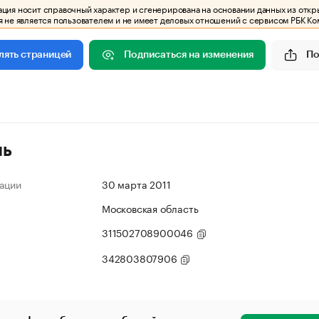
ия носит справочный характер и сгенерирована на основании данных из откр
 не является пользователем и не имеет деловых отношений с сервисом РБК Ко
Подписаться на изменения
По
лять страницей
ль
ации
30 марта 2011
Московская область
311502708900046
342803807906