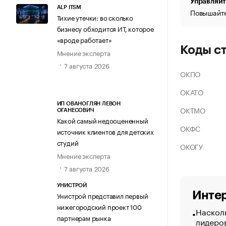
Управляйт
ALP ITSM
Повышайте
Тихие утечки: во сколько
бизнесу обходится ИТ, которое
«вроде работает»
Коды с
Мнение эксперта
7 августа 2026
ОКПО
ОКАТО
ИП ОВАНОГЛЯН ЛЕВОН
ОКТМО
ОГАНЕСОВИЧ
Какой самый недооцененный
ОКФС
источник клиентов для детских
студий
ОКОГУ
Мнение эксперта
7 августа 2026
УНИСТРОЙ
Интер
Унистрой представил первый
нижегородский проект 100
Насколь
партнерам рынка
лидеро