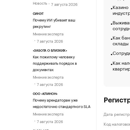
Новость
7 августа 2026
Казино
индуст
СИНЭТ
Почему ИИ убивает ваш
Выжива
рекрутинг
сотруд
Мнение эксперта
Как бан
7 августа 2026
склады
Сотрудн
«ЗАБОТА О БЛИЗКИХ»
Как пожилому человеку
Как нал
поддерживать порядок в
кварти
документах
Мнение эксперта
7 августа 2026
ООО «КЛИНОН»
Почему арендаторам уже
Регист
недостаточно стандартного SLA
Мнение эксперта
Дата регистр
7 августа 2026
Код налогово