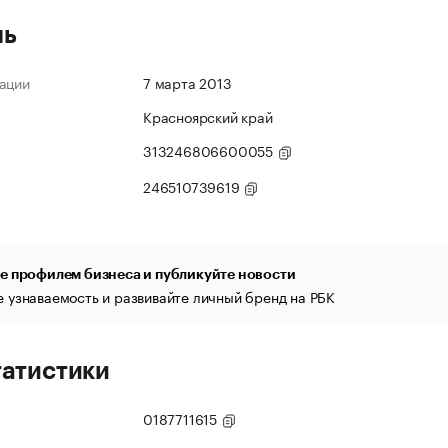
ль
ации
7 марта 2013
Красноярский край
313246806600055
246510739619
е профилем бизнеса и публикуйте новости
 узнаваемость и развивайте личный бренд на РБК
татистики
0187711615