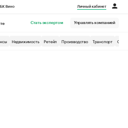
БК Вино
Личный кабинет
Город
Стать экспертом
Управлять компанией
кте
нсы
Недвижимость
Ретейл
Производство
Транспорт
Образ