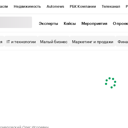
асли
Недвижимость
Autonews
РБК Компании
Телеканал
Р
К Курсы
РБК Life
Тренды
Визионеры
Национальные проекты
Эксперты
Кейсы
Мероприятия
О прое
уб
Исследования
Кредитные рейтинги
Франшизы
Газета
ия
IT и технологии
Малый бизнес
Маркетинг и продажи
Фина
Проверка контрагентов
Политика
Экономика
Бизнес
ы
омаровский Олег Игоревич