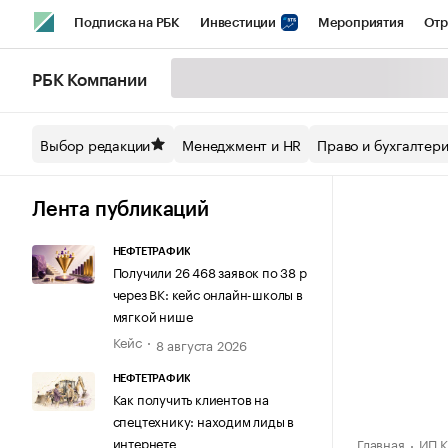
Подписка на РБК
Инвестиции
Мероприятия
Отр
Спорт
Школа управления РБК
РБК Образование
РБ
РБК Компании
Стиль
Крипто
РБК Бизнес-среда
Дискуссионный кл
Выбор редакции
Менеджмент и HR
Право и бухгалтер
Спецпроекты СПб
Конференции СПб
Спецпроекты
Технологии и медиа
Финансы
Рынок наличной валют
Лента публикаций
НЕФТЕТРАФИК
Получили 26 468 заявок по 38 р
через ВК: кейс онлайн-школы в
мягкой нише
Кейс
8 августа 2026
НЕФТЕТРАФИК
Как получить клиентов на
спецтехнику: находим лиды в
интернете
Главная
ИП К