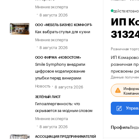
Мнение эксперта
ДЕЙСТВУЕТ
ОБНО
8 августа 2026
ИП К
ООО «МЕБЕЛЬ БИЗНЕС КОМФОРТ»
Как выбрать стулья для кухни
3132
Мнение эксперта
8 августа 2026
Розничная торг
ИП Комаровск
ООО ФИРМА «НОВОСТОМ»
розничная пр
Smile Symphony внедрили
присвоены р
цифровое моделирование
Данные получен
улыбки перед винирами
Новость
8 августа 2026
Информац
Компания
ЗЕЛЁНЫЙ ЛИСТ
Гипоаллергенность: что
Управ
скрывается за модным словом
Мнение эксперта
8 августа 2026
Профиль
Виды
АССОЦИАЦИЯ ПРЕДПРИНИМАТЕЛЕЙ