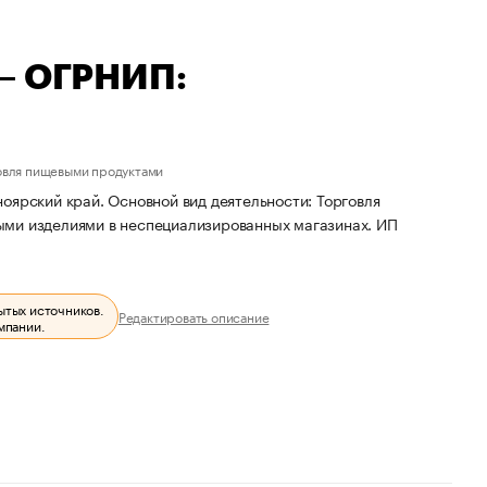
 — ОГРНИП:
овля пищевыми продуктами
оярский край. Основной вид деятельности: Торговля
ыми изделиями в неспециализированных магазинах. ИП
ытых источников.
Редактировать описание
мпании.