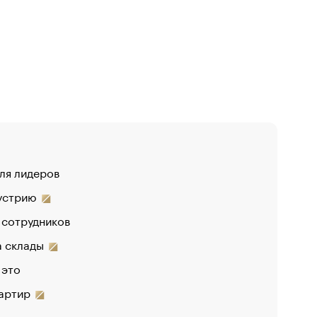
для лидеров
«От спор
дустрию
«Деньги 
 сотрудников
на склады
 это
вартир