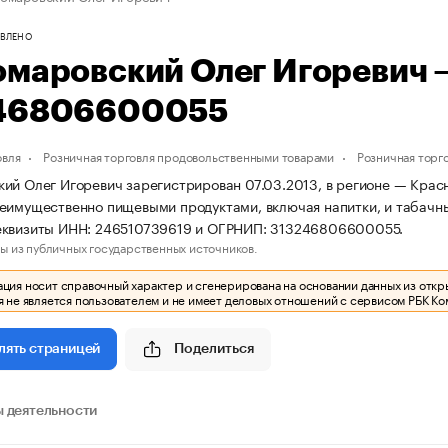
ВЛЕНО
омаровский Олег Игоревич
46806600055
овля
Розничная торговля продовольственными товарами
Розничная торг
ий Олег Игоревич зарегистрирован 07.03.2013, в регионе — Красн
еимущественно пищевыми продуктами, включая напитки, и табачн
еквизиты ИНН: 246510739619 и ОГРНИП: 313246806600055.
ы из публичных государственных источников.
ия носит справочный характер и сгенерирована на основании данных из откр
 не является пользователем и не имеет деловых отношений с сервисом РБК Ко
Поделиться
лять страницей
 деятельности