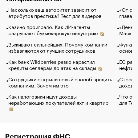
Насколько ваш авторитет зависит от
«От спо
атрибутов престижа? Тест для лидеров
глава к
Казино проиграло. Как ИИ-агенты
«Деньги
разрушают букмекерскую индустрию
Маск в 
Выживают сильнейших. Почему компании
Функции
избавляются от лучших сотрудников
основ э
Как банк Wildberries резко нарастил
ЕС раз
кредиты селлерам до атак на склады
нефти —
Сотрудники открыли новый способ вредить
Стресс 
компаниям. Зачем им это
доходов
Как налоговики ищут доходы
Что обв
неработающих покупателей яхт и квартир
для Tel
Регистрация ФНС