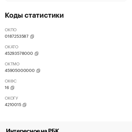
Коды статистики
ОКПО
0187253587
ОКАТО
45293578000
ОКТМО
45905000000
ОКФС
16
ОКОГУ
4210015
Интересное на РБК