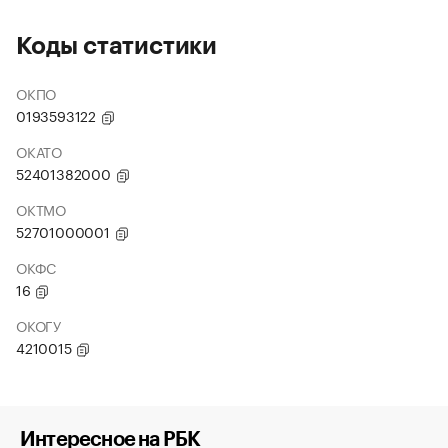
Коды статистики
ОКПО
0193593122
ОКАТО
52401382000
ОКТМО
52701000001
ОКФС
16
ОКОГУ
4210015
Интересное на РБК