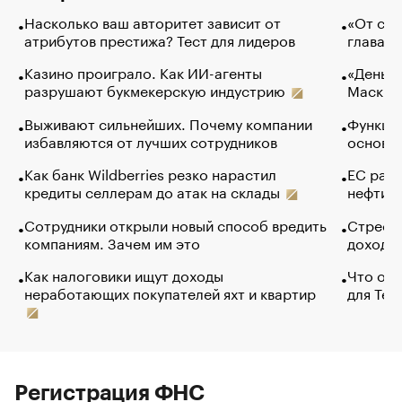
Насколько ваш авторитет зависит от
«От спо
атрибутов престижа? Тест для лидеров
глава к
Казино проиграло. Как ИИ-агенты
«Деньги
разрушают букмекерскую индустрию
Маск в 
Выживают сильнейших. Почему компании
Функции
избавляются от лучших сотрудников
основ э
Как банк Wildberries резко нарастил
ЕС раз
кредиты селлерам до атак на склады
нефти —
Сотрудники открыли новый способ вредить
Стресс 
компаниям. Зачем им это
доходов
Как налоговики ищут доходы
Что обв
неработающих покупателей яхт и квартир
для Tel
Регистрация ФНС