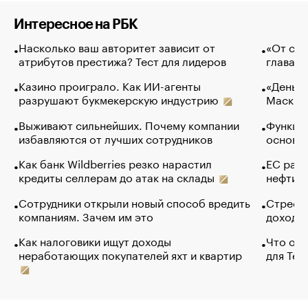
Интересное на РБК
Насколько ваш авторитет зависит от
«От спо
атрибутов престижа? Тест для лидеров
глава к
Казино проиграло. Как ИИ-агенты
«Деньги
разрушают букмекерскую индустрию
Маск в 
Выживают сильнейших. Почему компании
Функции
избавляются от лучших сотрудников
основ э
Как банк Wildberries резко нарастил
ЕС раз
кредиты селлерам до атак на склады
нефти —
Сотрудники открыли новый способ вредить
Стресс 
компаниям. Зачем им это
доходов
Как налоговики ищут доходы
Что обв
неработающих покупателей яхт и квартир
для Tel