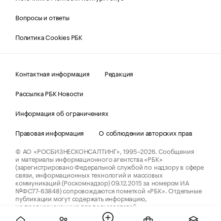
Вопросы и ответы
Политика Cookies РБК
Контактная информация
Редакция
Рассылка РБК Новости
Информация об ограничениях
Правовая информация
О соблюдении авторских прав
© АО «РОСБИЗНЕСКОНСАЛТИНГ»,
1995–2026.
Сообщения
и материалы информационного агентства «РБК»
(зарегистрировано Федеральной службой по надзору в сфере
связи, информационных технологий и массовых
коммуникаций (Роскомнадзор) 09.12.2015 за номером ИА
№ФС77-63848) сопровождаются пометкой «РБК». Отдельные
публикации могут содержать информацию,
не предназначенную для пользователей
до 18 лет.
companycardsfeedback@rbc.ru