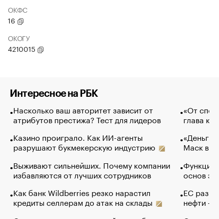
ОКФС
16
ОКОГУ
4210015
Интересное на РБК
Насколько ваш авторитет зависит от
«От спор
атрибутов престижа? Тест для лидеров
глава ко
Казино проиграло. Как ИИ-агенты
«Деньги б
разрушают букмекерскую индустрию
Маск в и
Выживают сильнейших. Почему компании
Функции 
избавляются от лучших сотрудников
основ эф
Как банк Wildberries резко нарастил
ЕС разре
кредиты селлерам до атак на склады
нефти — 