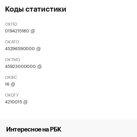
Коды статистики
ОКПО
0194215180
ОКАТО
45296590000
ОКТМО
45923000000
ОКФС
16
ОКОГУ
4210015
Интересное на РБК