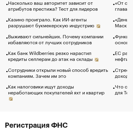
Насколько ваш авторитет зависит от
«От спо
атрибутов престижа? Тест для лидеров
глава к
Казино проиграло. Как ИИ-агенты
«Деньги
разрушают букмекерскую индустрию
Маск в 
Выживают сильнейших. Почему компании
Функции
избавляются от лучших сотрудников
основ э
Как банк Wildberries резко нарастил
ЕС раз
кредиты селлерам до атак на склады
нефти —
Сотрудники открыли новый способ вредить
Стресс 
компаниям. Зачем им это
доходов
Как налоговики ищут доходы
Что обв
неработающих покупателей яхт и квартир
для Tel
Регистрация ФНС