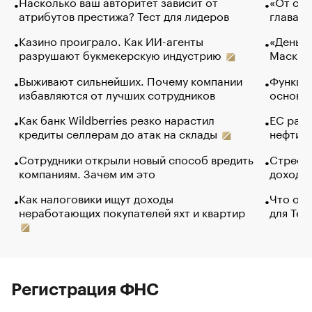
Насколько ваш авторитет зависит от
«От спо
атрибутов престижа? Тест для лидеров
глава к
Казино проиграло. Как ИИ-агенты
«Деньги
разрушают букмекерскую индустрию
Маск в 
Выживают сильнейших. Почему компании
Функции
избавляются от лучших сотрудников
основ э
Как банк Wildberries резко нарастил
ЕС раз
кредиты селлерам до атак на склады
нефти —
Сотрудники открыли новый способ вредить
Стресс 
компаниям. Зачем им это
доходов
Как налоговики ищут доходы
Что обв
неработающих покупателей яхт и квартир
для Tel
Регистрация ФНС