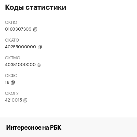
Коды статистики
ОКПО
0160307309
ОКАТО
40285000000
ОКТМО
40381000000
ОКФС
16
ОКОГУ
4210015
Интересное на РБК