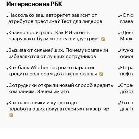
Интересное на РБК
Насколько ваш авторитет зависит от
«От спо
атрибутов престижа? Тест для лидеров
глава к
Казино проиграло. Как ИИ-агенты
«Деньги
разрушают букмекерскую индустрию
Маск в 
Выживают сильнейших. Почему компании
Функции
избавляются от лучших сотрудников
основ э
Как банк Wildberries резко нарастил
ЕС раз
кредиты селлерам до атак на склады
нефти —
Сотрудники открыли новый способ вредить
Стресс 
компаниям. Зачем им это
доходов
Как налоговики ищут доходы
Что обв
неработающих покупателей яхт и квартир
для Tel