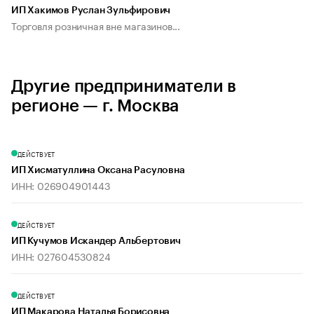
ИП Хакимов Руслан Зульфирович
Торговля розничная вне магазинов...
Другие предприниматели в
регионе — г. Москва
ДЕЙСТВУЕТ
ИП Хисматуллина Оксана Расуловна
ИНН: 026904901443
ДЕЙСТВУЕТ
ИП Кучумов Искандер Альбертович
ИНН: 027604530824
ДЕЙСТВУЕТ
ИП Макарова Наталья Борисовна