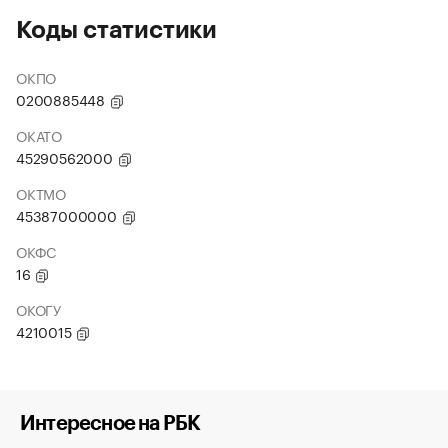
Коды статистики
ОКПО
0200885448
ОКАТО
45290562000
ОКТМО
45387000000
ОКФС
16
ОКОГУ
4210015
Интересное на РБК