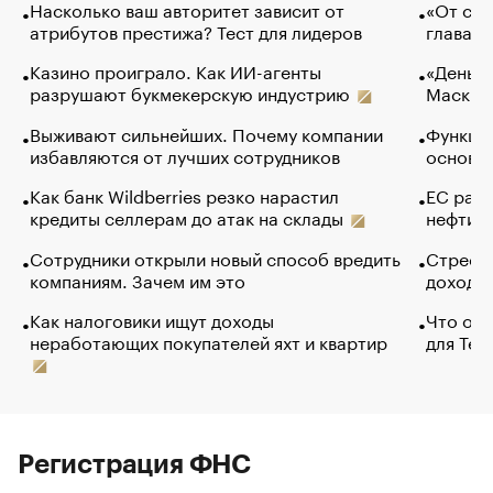
Насколько ваш авторитет зависит от
«От спо
атрибутов престижа? Тест для лидеров
глава к
Казино проиграло. Как ИИ-агенты
«Деньги
разрушают букмекерскую индустрию
Маск в 
Выживают сильнейших. Почему компании
Функции
избавляются от лучших сотрудников
основ э
Как банк Wildberries резко нарастил
ЕС раз
кредиты селлерам до атак на склады
нефти —
Сотрудники открыли новый способ вредить
Стресс 
компаниям. Зачем им это
доходов
Как налоговики ищут доходы
Что обв
неработающих покупателей яхт и квартир
для Tel
Регистрация ФНС