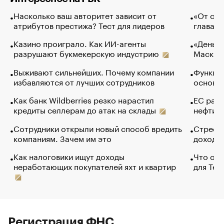
Насколько ваш авторитет зависит от
«От спо
атрибутов престижа? Тест для лидеров
глава к
Казино проиграло. Как ИИ-агенты
«Деньги
разрушают букмекерскую индустрию
Маск в 
Выживают сильнейших. Почему компании
Функции
избавляются от лучших сотрудников
основ э
Как банк Wildberries резко нарастил
ЕС раз
кредиты селлерам до атак на склады
нефти —
Сотрудники открыли новый способ вредить
Стресс 
компаниям. Зачем им это
доходов
Как налоговики ищут доходы
Что обв
неработающих покупателей яхт и квартир
для Tel
Регистрация ФНС