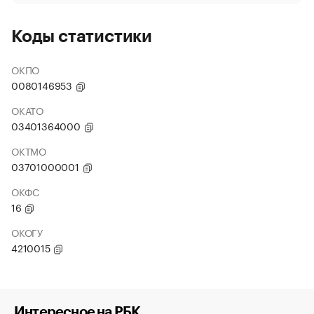
Коды статистики
ОКПО
0080146953
ОКАТО
03401364000
ОКТМО
03701000001
ОКФС
16
ОКОГУ
4210015
Интересное на РБК