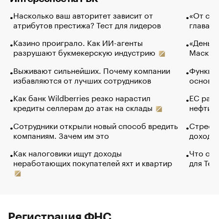
Насколько ваш авторитет зависит от
«От спо
атрибутов престижа? Тест для лидеров
глава к
Казино проиграло. Как ИИ-агенты
«Деньги
разрушают букмекерскую индустрию
Маск в 
Выживают сильнейших. Почему компании
Функции
избавляются от лучших сотрудников
основ э
Как банк Wildberries резко нарастил
ЕС раз
кредиты селлерам до атак на склады
нефти —
Сотрудники открыли новый способ вредить
Стресс 
компаниям. Зачем им это
доходов
Как налоговики ищут доходы
Что обв
неработающих покупателей яхт и квартир
для Tel
Регистрация ФНС