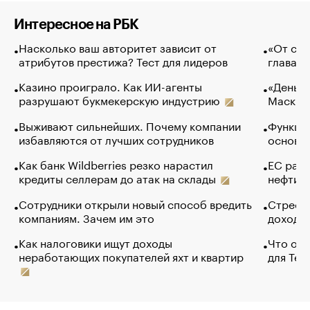
Интересное на РБК
Насколько ваш авторитет зависит от
«От спо
атрибутов престижа? Тест для лидеров
глава к
Казино проиграло. Как ИИ-агенты
«Деньги
разрушают букмекерскую индустрию
Маск в 
Выживают сильнейших. Почему компании
Функции
избавляются от лучших сотрудников
основ э
Как банк Wildberries резко нарастил
ЕС раз
кредиты селлерам до атак на склады
нефти —
Сотрудники открыли новый способ вредить
Стресс 
компаниям. Зачем им это
доходов
Как налоговики ищут доходы
Что обв
неработающих покупателей яхт и квартир
для Tel