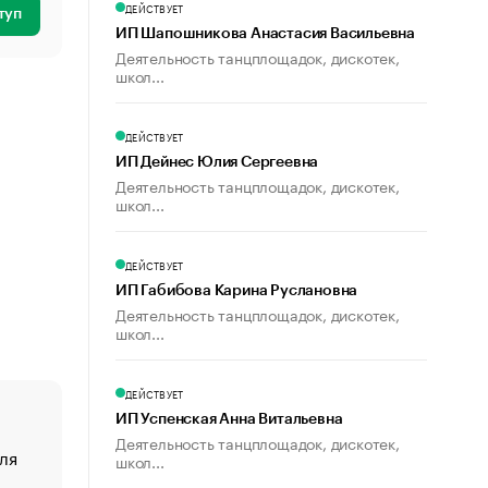
ДЕЙСТВУЕТ
туп
ИП Шапошникова Анастасия Васильевна
Деятельность танцплощадок, дискотек,
школ...
ДЕЙСТВУЕТ
ИП Дейнес Юлия Сергеевна
Деятельность танцплощадок, дискотек,
школ...
ДЕЙСТВУЕТ
ИП Габибова Карина Руслановна
Деятельность танцплощадок, дискотек,
школ...
ДЕЙСТВУЕТ
ИП Успенская Анна Витальевна
Деятельность танцплощадок, дискотек,
ля
«От спорта тело стареет иначе». Как живет глава ко
школ...
создавшей GTA