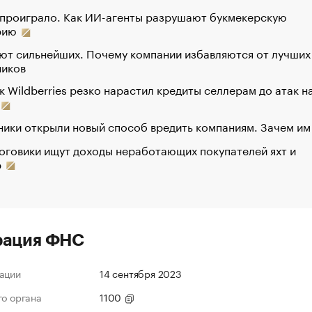
 проиграло. Как ИИ-агенты разрушают букмекерскую
рию
ют сильнейших. Почему компании избавляются от лучших
ников
к Wildberries резко нарастил кредиты селлерам до атак н
ики открыли новый способ вредить компаниям. Зачем им
оговики ищут доходы неработающих покупателей яхт и
р
рация ФНС
ации
14 сентября 2023
го органа
1100