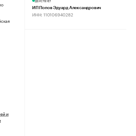
ДЕЙСТВУЕТ
по
ИП Попов Эдуард Александрович
ИНН: 110106940282
йская
ей и
е