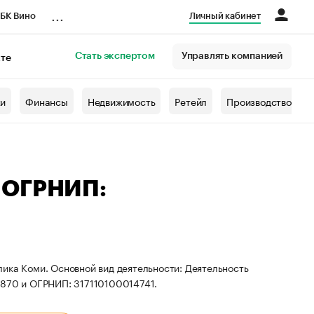
...
БК Вино
Личный кабинет
Стать экспертом
Управлять компанией
кте
азета
жи
Финансы
Недвижимость
Ретейл
Производство
 ОГРНИП:
ика Коми. Основной вид деятельности: Деятельность
9870 и ОГРНИП: 317110100014741.