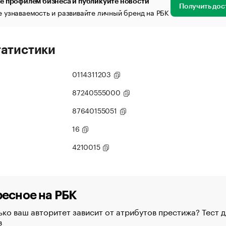
е профилем бизнеса и публикуйте новости
Получить дос
 узнаваемость и развивайте личный бренд на РБК
татистики
0114311203
87240555000
87640155051
16
4210015
есное на РБК
ко ваш авторитет зависит от атрибутов престижа? Тест д
в