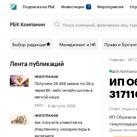
Подписка на РБК
Инвестиции
Мероприятия
Отр
Спорт
Школа управления РБК
РБК Образование
РБ
РБК Компании
Город
Стиль
Крипто
РБК Бизнес-среда
Дискусси
Выбор редакции
Менеджмент и HR
Право и бухгал
Спецпроекты СПб
Конференции СПб
Спецпроекты
Главная
ИП О
Технологии и медиа
Финансы
Рынок наличной валют
Лента публикаций
ДЕЙСТВУЕТ
ОБНО
НЕФТЕТРАФИК
ИП О
Получили 26 468 заявок по 38 р
через ВК: кейс онлайн-школы в
3171
мягкой нише
Кейс
8 августа 2026
Спорт, отдых и
ИП Обрезков 
НЕФТЕТРАФИК
Как получить клиентов на
танцплощадок
спецтехнику: находим лиды в
Данные получен
интернете