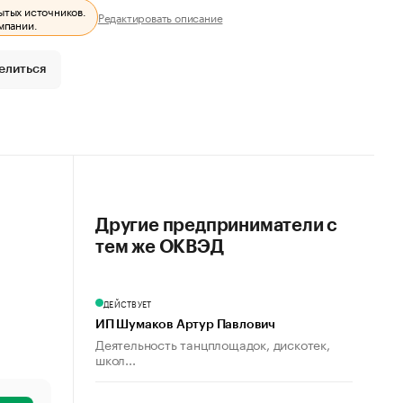
ытых источников.
Редактировать описание
мпании.
елиться
Другие предприниматели с
тем же ОКВЭД
ДЕЙСТВУЕТ
ИП Шумаков Артур Павлович
Деятельность танцплощадок, дискотек,
школ...