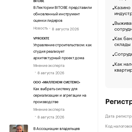
BITOBE
Казино
В Лектории BITOBE представили
индуст
обновленный инструмент
оценки лидеров
Выжива
Новость
сотруд
8 августа 2026
Как бан
VPROEKTE
склады
Управление строительством: как
студия реализует
Сотрудн
архитектурный проект дома
Как нал
Мнение эксперта
кварти
8 августа 2026
ООО «МАЛЛЕНОМ СИСТЕМС»
Как выбрать систему для
сериализации и агрегации на
производстве
Регист
Мнение эксперта
Дата регистр
8 августа 2026
Код налогово
В Ассоциации владельцев