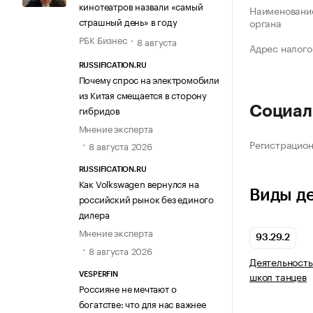
кинотеатров назвали «самый
Наименование
страшный день» в году
органа
РБК Бизнес
8 августа
Адрес налого
RUSSIFICATION.RU
Почему спрос на электромобили
из Китая смещается в сторону
гибридов
Социал
Мнение эксперта
Регистрацио
8 августа 2026
RUSSIFICATION.RU
Как Volkswagen вернулся на
Виды д
российский рынок без единого
дилера
Мнение эксперта
93.29.2
8 августа 2026
Деятельность
школ танцев
VESPERFIN
Россияне не мечтают о
богатстве: что для нас важнее