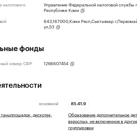
 налогового
Управление Федеральной налоговой службы 
Республике Коми
вой
643,167000,Коми Респ,Сыктывкар г,Первома
ул,53
ьные фонды
нный номер СФР
1266607454
еятельности
85.41.9
ОСНОВНОЙ
 танцплощадок, дискотек,
Образование дополнительное дет
взрослых, не включенное в други
группировки