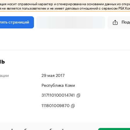
ия носит справочный характер и сгенерирована на основании данных из откр
 не является пользователем и не имеет деловых отношений с сервисом РБК Ко
Под
лять страницей
ль
ации
29 мая 2017
Республика Коми
317110100014741
111801009870