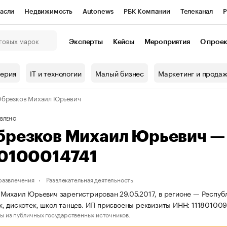
асли
Недвижимость
Autonews
РБК Компании
Телеканал
Р
К Курсы
РБК Life
Тренды
Визионеры
Национальные проекты
Эксперты
Кейсы
Мероприятия
О прое
онный клуб
Исследования
Кредитные рейтинги
Франшизы
Г
терия
IT и технологии
Малый бизнес
Маркетинг и прода
Проверка контрагентов
Политика
Экономика
Бизнес
брезков Михаил Юрьевич
ы
ВЛЕНО
брезков Михаил Юрьевич —
10100014741
 развлечения
Развлекательная деятельность
Михаил Юрьевич зарегистрирован 29.05.2017, в регионе — Республ
, дискотек, школ танцев. ИП присвоены реквизиты ИНН: 11180100
ы из публичных государственных источников.