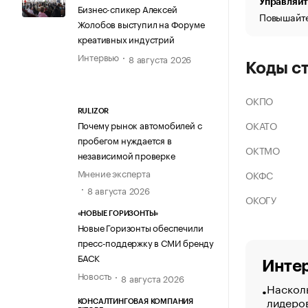
Управляйт
Бизнес-спикер Алексей
Повышайте
Жолобов выступил на Форуме
креативных индустрий
Интервью
8 августа 2026
Коды с
ОКПО
RULIZOR
ОКАТО
Почему рынок автомобилей с
пробегом нуждается в
ОКТМО
независимой проверке
Мнение эксперта
ОКФС
8 августа 2026
ОКОГУ
«НОВЫЕ ГОРИЗОНТЫ»
Новые Горизонты обеспечили
пресс-поддержку в СМИ бренду
БАСК
Интер
Новость
8 августа 2026
Насколь
лидеро
КОНСАЛТИНГОВАЯ КОМПАНИЯ