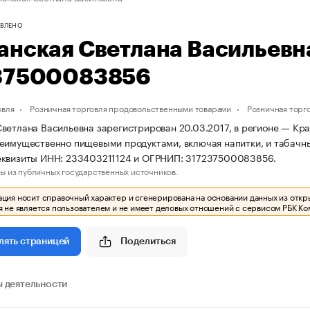
ВЛЕНО
анская Светлана Васильев
37500083856
овля
Розничная торговля продовольственными товарами
Розничная торг
ветлана Васильевна зарегистрирован 20.03.2017, в регионе — Кра
еимущественно пищевыми продуктами, включая напитки, и табачн
еквизиты ИНН: 233403211124 и ОГРНИП: 317237500083856.
ы из публичных государственных источников.
ия носит справочный характер и сгенерирована на основании данных из откр
 не является пользователем и не имеет деловых отношений с сервисом РБК Ко
Поделиться
лять страницей
 деятельности