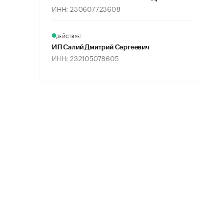
ИНН: 230607723608
ДЕЙСТВУЕТ
ИП Салий Дмитрий Сергеевич
ИНН: 232105078605