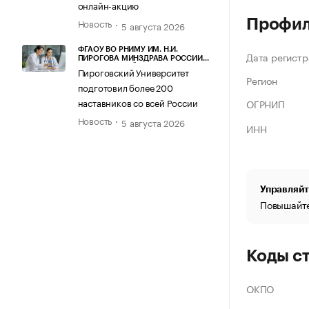
онлайн-акцию
Профи
Новость
5 августа 2026
ФГАОУ ВО РНИМУ ИМ. Н.И.
Дата регистр
ПИРОГОВА МИНЗДРАВА РОССИИ
(ПИРОГОВСКИЙ УНИВЕРСИТЕТ)
Пироговский Университет
Регион
подготовил более 200
наставников со всей России
ОГРНИП
Новость
5 августа 2026
ИНН
Управляйт
Повышайте
Коды с
ОКПО