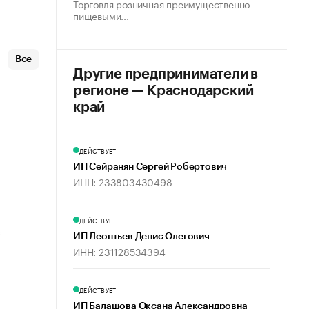
Торговля розничная преимущественно
пищевыми...
Все
Другие предприниматели в
регионе — Краснодарский
край
ДЕЙСТВУЕТ
ИП Сейранян Сергей Робертович
ИНН: 233803430498
ДЕЙСТВУЕТ
х
ИП Леонтьев Денис Олегович
ИНН: 231128534394
ДЕЙСТВУЕТ
ИП Балашова Оксана Александровна