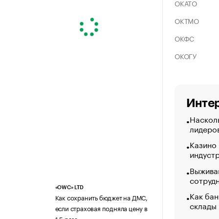
ОКАТО
ОКТМО
ОКФС
ОКОГУ
Интер
Насколь
лидеро
Казино
индуст
Выжива
сотруд
«OWC» LTD
Как бан
Как сохранить бюджет на ДМС,
склады
если страховая подняла цену в
1,5 раза