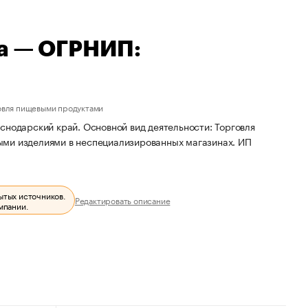
на — ОГРНИП:
овля пищевыми продуктами
снодарский край. Основной вид деятельности: Торговля
ыми изделиями в неспециализированных магазинах. ИП
ытых источников.
Редактировать описание
мпании.