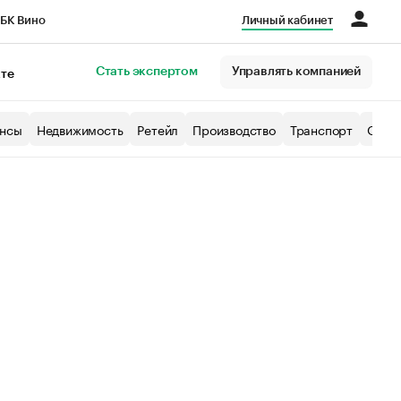
БК Вино
Личный кабинет
Город
Стать экспертом
Управлять компанией
кте
нсы
Недвижимость
Ретейл
Производство
Транспорт
Образ