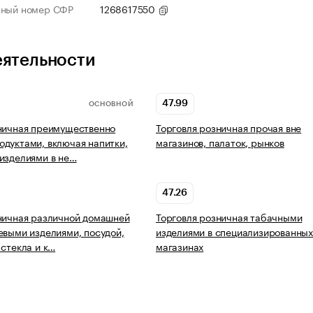
нный номер СФР
1268617550
еятельности
47.99
ОСНОВНОЙ
ничная преимущественно
Торговля розничная прочая вне
дуктами, включая напитки,
магазинов, палаток, рынков
изделиями в не…
47.26
ничная различной домашней
Торговля розничная табачными
евыми изделиями, посудой,
изделиями в специализированны
 стекла и к…
магазинах