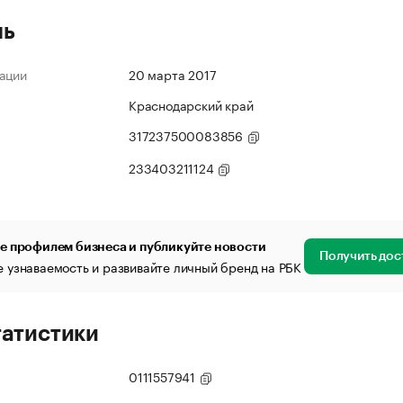
ль
ации
20 марта 2017
Краснодарский край
317237500083856
233403211124
е профилем бизнеса и публикуйте новости
Получить дос
 узнаваемость и развивайте личный бренд на РБК
татистики
0111557941