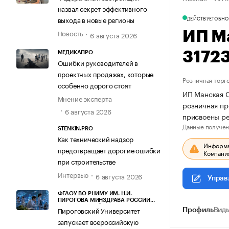
назвал секрет эффективного
ДЕЙСТВУЕТ
ОБНО
выхода в новые регионы
Новость
ИП М
6 августа 2026
3172
МЕДИКАПРО
Ошибки руководителей в
проектных продажах, которые
Розничная торг
особенно дорого стоят
ИП Манская С
Мнение эксперта
розничная пр
6 августа 2026
присвоены р
Данные получен
STENKIN.PRO
Как технический надзор
Информац
предотвращает дорогие ошибки
Компания
при строительстве
Интервью
6 августа 2026
Управ
ФГАОУ ВО РНИМУ ИМ. Н.И.
ПИРОГОВА МИНЗДРАВА РОССИИ
(ПИРОГОВСКИЙ УНИВЕРСИТЕТ)
Пироговский Университет
Профиль
Виды
запускает всероссийскую