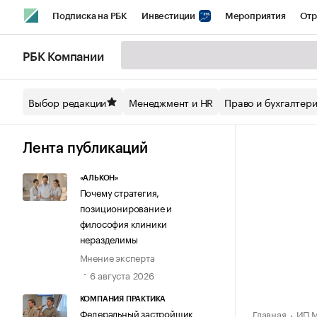
Подписка на РБК
Инвестиции
Мероприятия
Отр
Спорт
Школа управления РБК
РБК Образование
РБ
РБК Компании
Стиль
Крипто
РБК Бизнес-среда
Дискуссионный кл
Выбор редакции
Менеджмент и HR
Право и бухгалтер
Спецпроекты СПб
Конференции СПб
Спецпроекты
Технологии и медиа
Финансы
Рынок наличной валют
Лента публикаций
«АЛЬКОН»
Почему стратегия,
позиционирование и
философия клиники
неразделимы
Мнение эксперта
6 августа 2026
КОМПАНИЯ ПРАКТИКА
Федеральный застройщик
Главная
ИП М