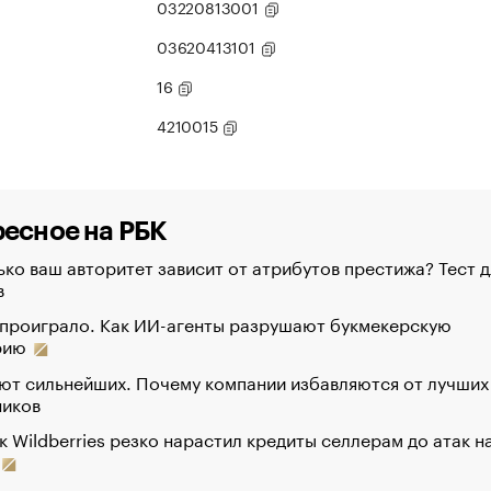
03220813001
03620413101
16
4210015
есное на РБК
ко ваш авторитет зависит от атрибутов престижа? Тест д
в
 проиграло. Как ИИ-агенты разрушают букмекерскую
рию
ют сильнейших. Почему компании избавляются от лучших
ников
к Wildberries резко нарастил кредиты селлерам до атак н