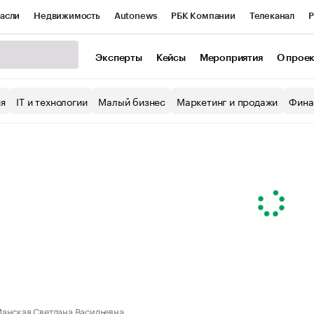
асли
Недвижимость
Autonews
РБК Компании
Телеканал
Р
К Курсы
РБК Life
Тренды
Визионеры
Национальные проекты
Эксперты
Кейсы
Мероприятия
О прое
уб
Исследования
Кредитные рейтинги
Франшизы
Газета
ия
IT и технологии
Малый бизнес
Маркетинг и продажи
Фина
Проверка контрагентов
Политика
Экономика
Бизнес
ы
анская Светлана Васильевна