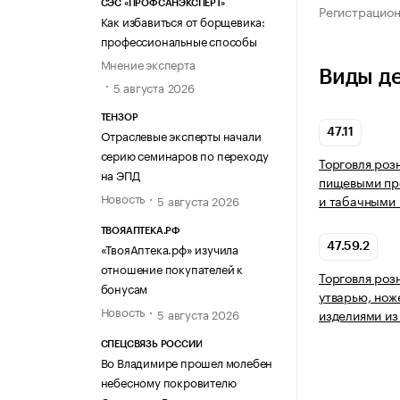
СЭС «ПРОФСАНЭКСПЕРТ»
Регистрацио
Как избавиться от борщевика:
профессиональные способы
Мнение эксперта
Виды д
5 августа 2026
ТЕНЗОР
Отраслевые эксперты начали
47.11
серию семинаров по переходу
Торговля роз
на ЭПД
пищевыми про
Новость
и табачными 
5 августа 2026
ТВОЯАПТЕКА.РФ
«ТвояАптека.рф» изучила
47.59.2
отношение покупателей к
Торговля роз
бонусам
утварью, нож
Новость
изделиями из
5 августа 2026
СПЕЦСВЯЗЬ РОССИИ
Во Владимире прошел молебен
небесному покровителю