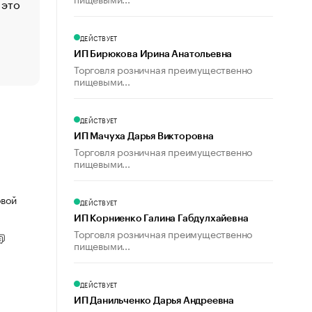
 это
Стресс обеспеченных людей: почему рост доходов 
счастья
Что обвинения против Павла Дурова значат для Tele
ДЕЙСТВУЕТ
пользователей
ИП Бирюкова Ирина Анатольевна
Торговля розничная преимущественно
пищевыми...
ДЕЙСТВУЕТ
ИП Мачуха Дарья Викторовна
Торговля розничная преимущественно
пищевыми...
овой
ДЕЙСТВУЕТ
ИП Корниенко Галина Габдулхайевна
Торговля розничная преимущественно
пищевыми...
ДЕЙСТВУЕТ
ИП Данильченко Дарья Андреевна