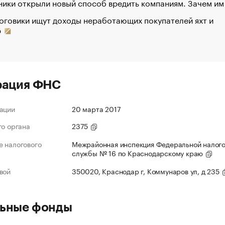
ики открыли новый способ вредить компаниям. Зачем им
оговики ищут доходы неработающих покупателей яхт и
р
рация ФНС
ации
20 марта 2017
го органа
2375
 налогового
Межрайонная инспекция Федеральной налог
службы № 16 по Краснодарскому краю
вой
350020, Краснодар г, Коммунаров ул, д 235
ьные фонды