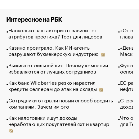
Интересное на РБК
Насколько ваш авторитет зависит от
«От спо
атрибутов престижа? Тест для лидеров
глава к
Казино проиграло. Как ИИ-агенты
«Деньги
разрушают букмекерскую индустрию
Маск в 
Выживают сильнейших. Почему компании
Функции
избавляются от лучших сотрудников
основ э
Как банк Wildberries резко нарастил
ЕС раз
кредиты селлерам до атак на склады
нефти —
Сотрудники открыли новый способ вредить
Стресс 
компаниям. Зачем им это
доходов
Как налоговики ищут доходы
Что обв
неработающих покупателей яхт и квартир
для Tel