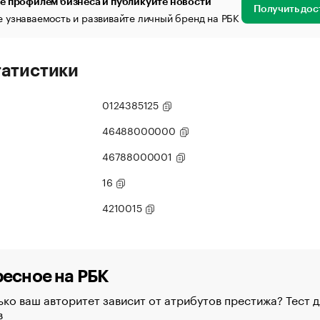
е профилем бизнеса и публикуйте новости
Получить дос
 узнаваемость и развивайте личный бренд на РБК
татистики
0124385125
46488000000
46788000001
16
4210015
есное на РБК
ко ваш авторитет зависит от атрибутов престижа? Тест д
в