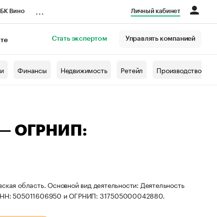
...
БК Вино
Личный кабинет
Стать экспертом
Управлять компанией
кте
азета
жи
Финансы
Недвижимость
Ретейл
Производство
 — ОГРНИП:
ская область. Основной вид деятельности: Деятельность
ы ИНН: 505011606950 и ОГРНИП: 317505000042880.