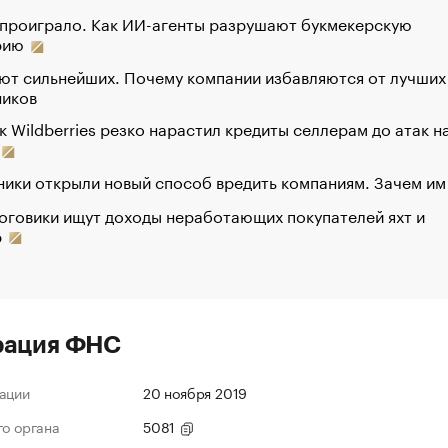
 проиграло. Как ИИ-агенты разрушают букмекерскую
рию
ют сильнейших. Почему компании избавляются от лучших
ников
к Wildberries резко нарастил кредиты селлерам до атак н
ики открыли новый способ вредить компаниям. Зачем им
оговики ищут доходы неработающих покупателей яхт и
р
рация ФНС
ации
20 ноября 2019
го органа
5081