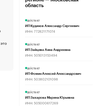
регионе — Московская
«Деньги будут не нужны»: что рассказал Маск в инт
область
Economist
Функции менеджмента: пять ключевых основ эффект
ДЕЙСТВУЕТ
управления
ИП Кудинов Александр Сергеевич
а
ЕС разрешил конфискацию российской нефти — чем
ИНН: 772821171074
Москва
 это
Стресс обеспеченных людей: почему рост доходов 
ДЕЙСТВУЕТ
счастья
ИП Зайцева Анна Андреевна
Что обвинения против Павла Дурова значат для Tele
ИНН: 505013153494
пользователей
ДЕЙСТВУЕТ
ИП Фомин Алексей Александрович
ИНН: 503802101098
ДЕЙСТВУЕТ
ИП Захарова Марина Юрьевна
ИНН: 505000617269