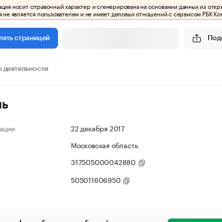
ия носит справочный характер и сгенерирована на основании данных из откр
 не является пользователем и не имеет деловых отношений с сервисом РБК Ко
Под
лять страницей
 деятельности
ль
ации
22 декабря 2017
Московская область
317505000042880
505011606950