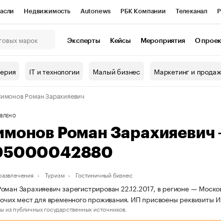
асли
Недвижимость
Autonews
РБК Компании
Телеканал
Р
К Курсы
РБК Life
Тренды
Визионеры
Национальные проекты
Эксперты
Кейсы
Мероприятия
О прое
онный клуб
Исследования
Кредитные рейтинги
Франшизы
Г
терия
IT и технологии
Малый бизнес
Маркетинг и прода
Проверка контрагентов
Политика
Экономика
Бизнес
имонов Роман Зарахияевич
ы
ВЛЕНО
имонов Роман Зарахияевич
05000042880
 развлечения
Туризм
Гостиничный бизнес
оман Зарахияевич зарегистрирован 22.12.2017, в регионе — Москов
рочих мест для временного проживания. ИП присвоены реквизит
ы из публичных государственных источников.