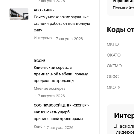
Управляйт
Повышайте
АНО «АИПР»
Почему московские зарядные
станции работают не в полную
Коды с
силу
Интервью
7 августа 2026
ОКПО
ОКАТО
RICCHE
ОКТМО
Клиентский сервис в
премиальной мебели: почему
ОКФС
продают не продавцы
ОКОГУ
Мнение эксперта
7 августа 2026
ООО ПРАВОВОЙ ЦЕНТР «ЭКСПЕРТ»
Как взыскать ущерб,
Интер
причиненный дропперами
Насколь
Кейс
7 августа 2026
лидеро