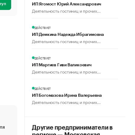
туп
ИП Ягомост Юрий Александрович
Деятельность гостиниц и прочих...
ДЕЙСТВУЕТ
ИП Демкина Надежда Ибрагимовна
Деятельность гостиниц и прочих...
ДЕЙСТВУЕТ
ИП Маргиев Гиви Валикоевич
Деятельность гостиниц и прочих...
ДЕЙСТВУЕТ
ИП Богомазова Ирина Валерьевна
Деятельность гостиниц и прочих...
ля
«От спорта тело стареет иначе». Как живет глава ко
Другие предприниматели в
создавшей GTA