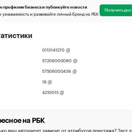
е профилем бизнеса и публикуйте новости
Получить дос
 узнаваемость и развивайте личный бренд на РБК
татистики
0113141270
57206000080
57506000436
16
4210015
есное на РБК
ко ваш авторитет зависит от атрибутов престижа? Тест д