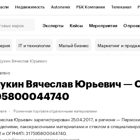
асли
Недвижимость
Autonews
РБК Компании
Телеканал
Р
К Курсы
РБК Life
Тренды
Визионеры
Национальные проекты
Эксперты
Кейсы
Мероприятия
О прое
онный клуб
Исследования
Кредитные рейтинги
Франшизы
Г
терия
IT и технологии
Малый бизнес
Маркетинг и прода
Проверка контрагентов
Политика
Экономика
Бизнес
укин Вячеслав Юрьевич
ы
ВЛЕНО
укин Вячеслав Юрьевич — 
95800044740
овля
Розничная торговля отделочными материалами
еслав Юрьевич зарегистрирован 25.04.2017, в регионе — Пермский
делиями, лакокрасочными материалами и стеклом в специализиро
2 и ОГРНИП: 317595800044740.
ы из публичных государственных источников.