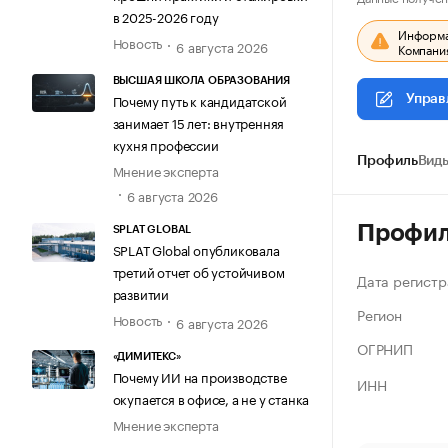
в 2025-2026 году
Информац
Новость
6 августа 2026
Компания
ВЫСШАЯ ШКОЛА ОБРАЗОВАНИЯ
Почему путь к кандидатской
Управ
занимает 15 лет: внутренняя
кухня профессии
Профиль
Виды
Мнение эксперта
6 августа 2026
Профи
SPLAT GLOBAL
SPLAT Global опубликовала
третий отчет об устойчивом
Дата регистр
развитии
Регион
Новость
6 августа 2026
ОГРНИП
«ДИМИТЕКС»
Почему ИИ на производстве
ИНН
окупается в офисе, а не у станка
Мнение эксперта