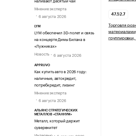
наливают десятый чай
Мнение эксперта
47.52.7
6 августа 2026
Торговля роз
LYM
материалами,
LYM обеспечил 3D-полет и связь
группировки,
на концерте Димы Билана в
«Лужниках»
Новость
6 августа 2026
APPRUVO
Как купить авто в 2026 году:
наличные, автокредит,
потребкредит, лизинг
Мнение эксперта
6 августа 2026
АЛЬЯНС СТРАТЕГИЧЕСКИХ
МЕТАЛЛОВ «СТАННУМ»
Металл, который держит
суверенитет
Интервью
6 августа 2026