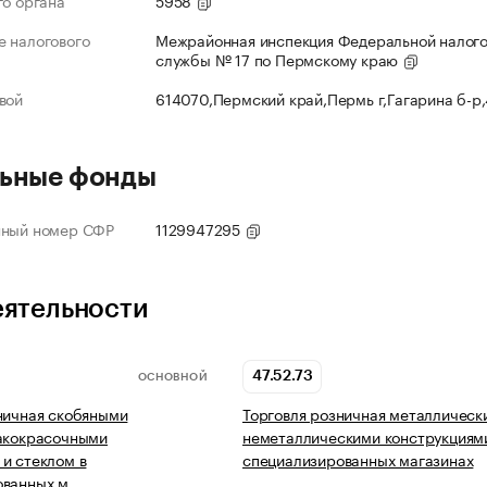
го органа
5958
 налогового
Межрайонная инспекция Федеральной налог
службы № 17 по Пермскому краю
вой
614070,Пермский край,Пермь г,Гагарина б-р
ьные фонды
нный номер СФР
1129947295
еятельности
47.52.73
ОСНОВНОЙ
ничная скобяными
Торговля розничная металлическ
лакокрасочными
неметаллическими конструкциям
и стеклом в
специализированных магазинах
ованных м…