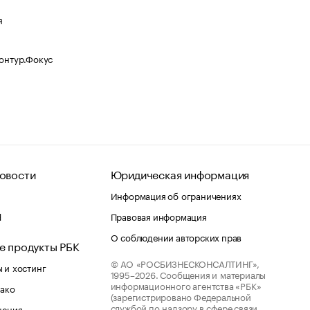
я
Контур.Фокус
овости
Юридическая информация
Информация об ограничениях
d
Правовая информация
О соблюдении авторских прав
е продукты РБК
© АО «РОСБИЗНЕСКОНСАЛТИНГ»,
 и хостинг
1995–2026.
Сообщения и материалы
информационного агентства «РБК»
лако
(зарегистрировано Федеральной
службой по надзору в сфере связи,
шения