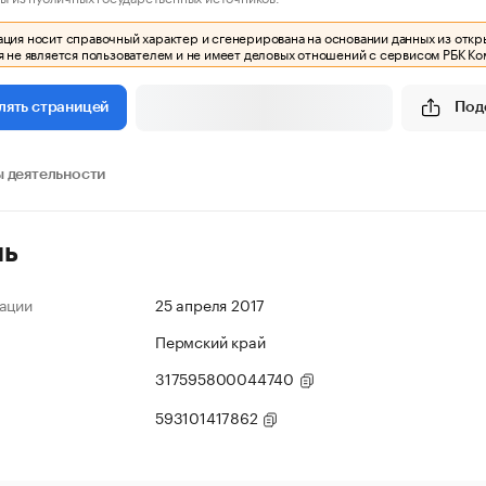
ия носит справочный характер и сгенерирована на основании данных из откр
 не является пользователем и не имеет деловых отношений с сервисом РБК Ко
Под
лять страницей
 деятельности
ль
ации
25 апреля 2017
Пермский край
317595800044740
593101417862