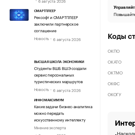
6 августа 2026
Управляйт
СМАРТПЛЕЕР
Повышайте
Рексофт и СМАРТПЛЕЕР
заключили партнерское
соглашение
Коды с
Новость
6 августа 2026
ОКПО
ОКАТО
ВЫСШАЯ ШКОЛА ЭКОНОМИКИ
Студенты ВШБ ВШЭ создали
ОКТМО
сервис персональных
туристических маршрутов
ОКФС
Новость
6 августа 2026
ОКОГУ
ИНФОМАКСИМУМ
Какие задачи бизнес-аналитика
можно передать
искусственному интеллекту
Интер
Мнение эксперта
Насколь
6 августа 2026