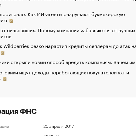
в
 проиграло. Как ИИ-агенты разрушают букмекерскую
рию
ют сильнейших. Почему компании избавляются от лучших
ников
к Wildberries резко нарастил кредиты селлерам до атак н
ики открыли новый способ вредить компаниям. Зачем им
оговики ищут доходы неработающих покупателей яхт и
р
рация ФНС
ации
25 апреля 2017