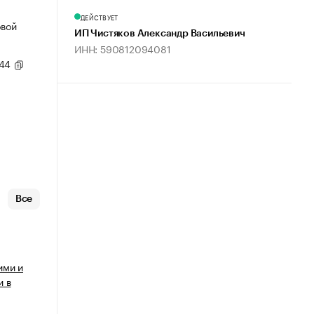
ДЕЙСТВУЕТ
овой
ИП Чистяков Александр Васильевич
ИНН: 590812094081
,44
Все
ими и
и в