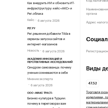
Код налогово
Как внедрить ИИ и обновить ИТ-
инфраструктуру: кейс «АКС» и
Наименование
органа
Рег.облака
Кейс
6 августа 2026
Адрес налого
РЕГ.РУ
Рег.решения добавили Tilda в
сервисы запуска сайтов и
Социал
интернет-магазинов
Новость
Регистрацио
6 августа 2026
АКАДЕМИЯ ИННОВАЦИЙ И
ПЕРСПЕКТИВНЫХ ИССЛЕДОВАНИЙ
Синдром самозванца: почему
Виды д
ученые сомневаются в себе
Мнение эксперта
47.52
6 августа 2026
Торговля роз
ООО «МАКС ТРАСТ»
изделиями, 
Бизнес-культура в Турции:
материалами 
почему в переговорах вам
специализир