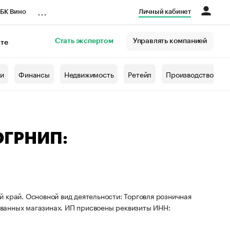
...
БК Вино
Личный кабинет
Стать экспертом
Управлять компанией
кте
азета
жи
Финансы
Недвижимость
Ретейл
Производство
ОГРНИП:
 край. Основной вид деятельности: Торговля розничная
ванных магазинах. ИП присвоены реквизиты ИНН: