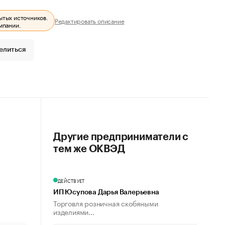
ытых источников.
Редактировать описание
мпании.
елиться
Другие предприниматели с
тем же ОКВЭД
ДЕЙСТВУЕТ
ИП Юсупова Дарья Валерьевна
Торговля розничная скобяными
изделиями...