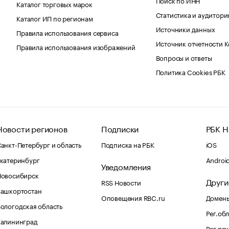
Каталог торговых марок
Статистика и аудитори
Каталог ИП по регионам
Источники данных
Правила использования сервиса
Источник отчетности 
Правила использования изображений
Вопросы и ответы
Политика Cookies РБК
Новости регионов
Подписки
РБК Н
анкт-Петербург и область
Подписка на РБК
iOS
катеринбург
Androi
Уведомления
Новосибирск
Други
RSS Новости
Башкортостан
Оповещения RBC.ru
Домены
ологодская область
Рег.об
Калининград
Рег.ре