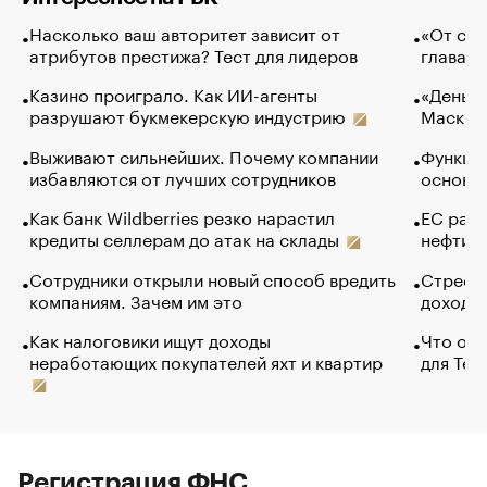
Насколько ваш авторитет зависит от
«От спо
атрибутов престижа? Тест для лидеров
глава к
Казино проиграло. Как ИИ-агенты
«Деньги
разрушают букмекерскую индустрию
Маск в 
Выживают сильнейших. Почему компании
Функции
избавляются от лучших сотрудников
основ э
Как банк Wildberries резко нарастил
ЕС раз
кредиты селлерам до атак на склады
нефти —
Сотрудники открыли новый способ вредить
Стресс 
компаниям. Зачем им это
доходов
Как налоговики ищут доходы
Что обв
неработающих покупателей яхт и квартир
для Tel
Регистрация ФНС