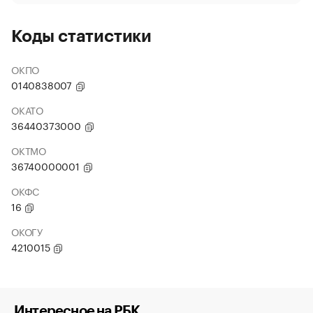
Коды статистики
ОКПО
0140838007
ОКАТО
36440373000
ОКТМО
36740000001
ОКФС
16
ОКОГУ
4210015
Интересное на РБК