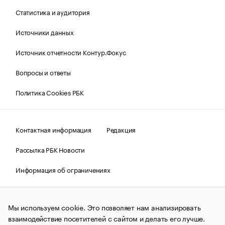
Статистика и аудитория
Источники данных
Источник отчетности Контур.Фокус
Вопросы и ответы
Политика Cookies РБК
Контактная информация
Редакция
Рассылка РБК Новости
Информация об ограничениях
Правовая информация
О соблюдении авторских прав
Мы используем cookie. Это позволяет нам анализировать
© АО «РОСБИЗНЕСКОНСАЛТИНГ»,
1995–2026.
Сообщения
и материалы информационного агентства «РБК»
взаимодействие посетителей с сайтом и делать его лучше.
(зарегистрировано Федеральной службой по надзору в сфере