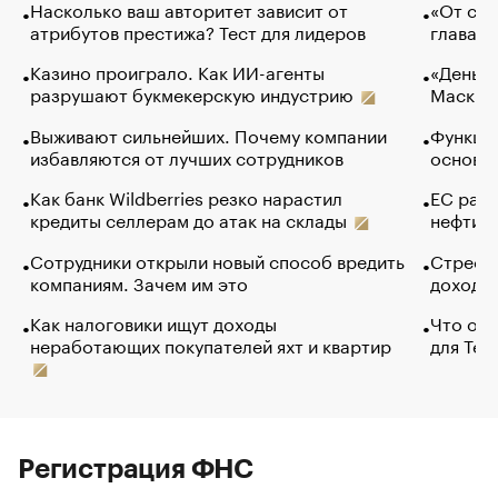
Насколько ваш авторитет зависит от
«От спо
атрибутов престижа? Тест для лидеров
глава к
Казино проиграло. Как ИИ-агенты
«Деньги
разрушают букмекерскую индустрию
Маск в 
Выживают сильнейших. Почему компании
Функции
избавляются от лучших сотрудников
основ э
Как банк Wildberries резко нарастил
ЕС раз
кредиты селлерам до атак на склады
нефти —
Сотрудники открыли новый способ вредить
Стресс 
компаниям. Зачем им это
доходов
Как налоговики ищут доходы
Что обв
неработающих покупателей яхт и квартир
для Tel
Регистрация ФНС