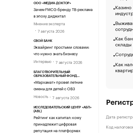
ООО «МЕДИА-ДОКТОР»
Казино
Зачем FMCG-бренду ТВ-реклама
индуст
в эпоху диджитал
Выжива
Мнение эксперта
сотруд
7 августа 2026
Как бан
СВОЙ БАНК
склады
Эквайринг простыми словами:
Сотрудн
что нужно знать бизнесу
Интервью
7 августа 2026
Как нал
кварти
БЛАГОТВОРИТЕЛЬНЫЙ
ОБРАЗОВАТЕЛЬНЫЙ ФОНД
«МАРХАМАТ»
«Мархамат» провел летние
смены для детей с ОВЗ
Новость
7 августа 2026
Регист
ИССЛЕДОВАТЕЛЬСКИЙ ЦЕНТР «АБП»
(ABL)
Дата регистр
Рейтинг как капитал: кому
принадлежит цифровая
Код налогово
репутация на платформах