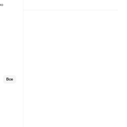
по
.
Все