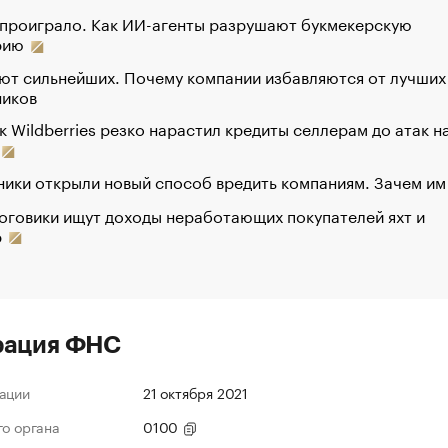
 проиграло. Как ИИ-агенты разрушают букмекерскую
рию
ют сильнейших. Почему компании избавляются от лучших
ников
к Wildberries резко нарастил кредиты селлерам до атак н
ики открыли новый способ вредить компаниям. Зачем им
оговики ищут доходы неработающих покупателей яхт и
р
рация ФНС
ации
21 октября 2021
го органа
0100