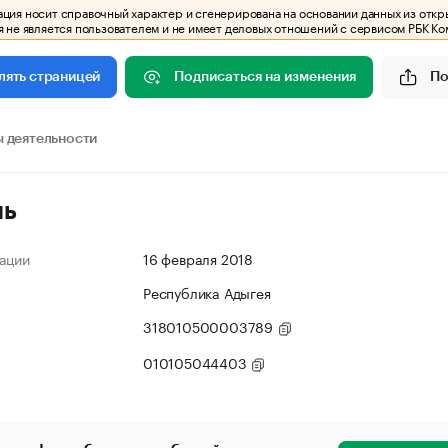
ия носит справочный характер и сгенерирована на основании данных из откр
 не является пользователем и не имеет деловых отношений с сервисом РБК Ко
Подписаться на изменения
По
лять страницей
 деятельности
ль
ации
16 февраля 2018
Республика Адыгея
318010500003789
010105044403