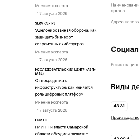
Наименование
Мнение эксперта
органа
7 августа 2026
Адрес налого
SERVICEPIPE
Эшелонированная оборона: как
защищать бизнес от
современных киберугроз
Социал
Мнение эксперта
7 августа 2026
Регистрацио
ИССЛЕДОВАТЕЛЬСКИЙ ЦЕНТР «АБП»
(ABL)
От посредника к
Виды д
инфраструктуре: как меняется
роль цифровых платформ
Мнение эксперта
43.31
7 августа 2026
Производство
НИИ ПГ
НИИ ПГ и власти Самарской
области обсудили развитие