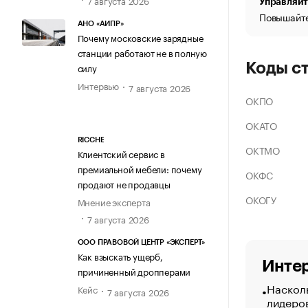
Управляйт
Повышайте
АНО «АИПР»
Почему московские зарядные
станции работают не в полную
Коды с
силу
Интервью
7 августа 2026
ОКПО
ОКАТО
RICCHE
ОКТМО
Клиентский сервис в
премиальной мебели: почему
ОКФС
продают не продавцы
ОКОГУ
Мнение эксперта
7 августа 2026
ООО ПРАВОВОЙ ЦЕНТР «ЭКСПЕРТ»
Как взыскать ущерб,
Интер
причиненный дропперами
Насколь
Кейс
7 августа 2026
лидеро