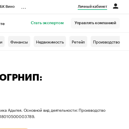
...
БК Вино
Личный кабинет
Стать экспертом
Управлять компанией
кте
азета
жи
Финансы
Недвижимость
Ретейл
Производство
 ОГРНИП:
ика Адыгея. Основной вид деятельности: Производство
318010500003789.