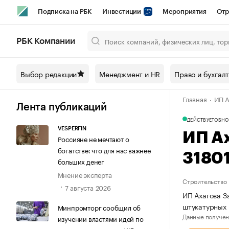
Подписка на РБК
Инвестиции
Мероприятия
Отр
Спорт
Школа управления РБК
РБК Образование
РБ
РБК Компании
Город
Стиль
Крипто
РБК Бизнес-среда
Дискусси
Выбор редакции
Менеджмент и HR
Право и бухгал
Спецпроекты СПб
Конференции СПб
Спецпроекты
Главная
ИП А
Технологии и медиа
Финансы
Рынок наличной валют
Лента публикаций
ДЕЙСТВУЕТ
ОБНО
VESPERFIN
ИП А
Россияне не мечтают о
богатстве: что для нас важнее
3180
больших денег
Мнение эксперта
Строительство
7 августа 2026
ИП Ахагова З
штукатурных
Минпромторг сообщил об
Данные получен
изучении властями идей по