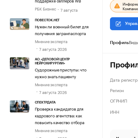
поддержке селлеров WB
Информац
Компания
РБК Бизнес
7 августа
ПОВЕСТОК.НЕТ
Управ
Нужен ли военный билет для
получения загранпаспорта
Мнение эксперта
Профиль
Виды
7 августа 2026
АО «ДЕЛОВОЙ ЦЕНТР
Профи
НЕЙРОХИРУРГИИ»
Судорожные приступы: что
нужно знать пациенту
Дата регистр
Мнение эксперта
Регион
7 августа 2026
ОГРНИП
СПЕКТРДАТА
Проверка кандидатов для
ИНН
кадрового агентства: как
повысить качество отбора
Мнение эксперта
7 августа 2026