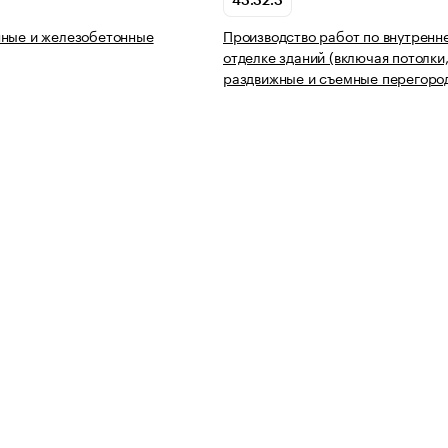
43.32.3
нные и железобетонные
Производство работ по внутренн
отделке зданий (включая потолки
раздвижные и съемные перегоро