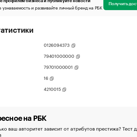
е профилем бизнеса и публикуйте новости
Получить дос
 узнаваемость и развивайте личный бренд на РБК
татистики
0126094373
79401000000
79701000001
16
4210015
есное на РБК
ко ваш авторитет зависит от атрибутов престижа? Тест д
в