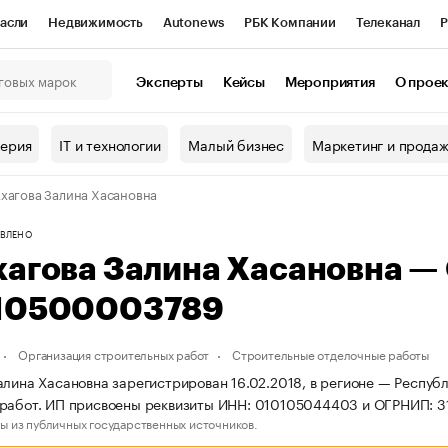
асли
Недвижимость
Autonews
РБК Компании
Телеканал
Р
К Курсы
РБК Life
Тренды
Визионеры
Национальные проекты
Эксперты
Кейсы
Мероприятия
О прое
онный клуб
Исследования
Кредитные рейтинги
Франшизы
Г
терия
IT и технологии
Малый бизнес
Маркетинг и прода
Проверка контрагентов
Политика
Экономика
Бизнес
хагова Залина Хасановна
ы
ВЛЕНО
хагова Залина Хасановна —
10500003789
Организация строительных работ
Строительные отделочные работы
алина Хасановна зарегистрирован 16.02.2018, в регионе — Республ
 работ. ИП присвоены реквизиты ИНН: 010105044403 и ОГРНИП: 
ы из публичных государственных источников.