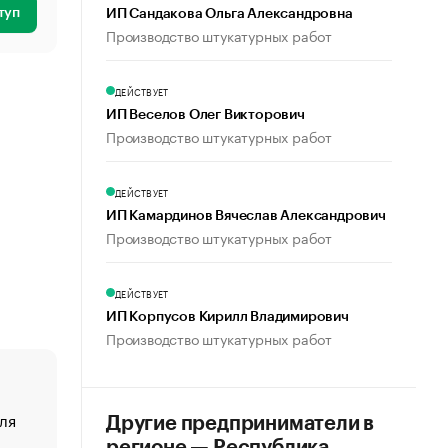
туп
ИП Сандакова Ольга Александровна
Производство штукатурных работ
ДЕЙСТВУЕТ
ИП Веселов Олег Викторович
Производство штукатурных работ
ДЕЙСТВУЕТ
ИП Камардинов Вячеслав Александрович
Производство штукатурных работ
ДЕЙСТВУЕТ
ИП Корпусов Кирилл Владимирович
Производство штукатурных работ
ля
«От спорта тело стареет иначе». Как живет глава ко
Другие предприниматели в
создавшей GTA