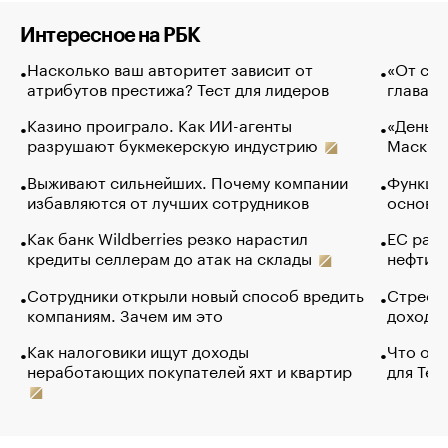
Интересное на РБК
Насколько ваш авторитет зависит от
«От спо
атрибутов престижа? Тест для лидеров
глава к
Казино проиграло. Как ИИ-агенты
«Деньги
разрушают букмекерскую индустрию
Маск в 
Выживают сильнейших. Почему компании
Функции
избавляются от лучших сотрудников
основ э
Как банк Wildberries резко нарастил
ЕС раз
кредиты селлерам до атак на склады
нефти —
Сотрудники открыли новый способ вредить
Стресс 
компаниям. Зачем им это
доходов
Как налоговики ищут доходы
Что обв
неработающих покупателей яхт и квартир
для Tel